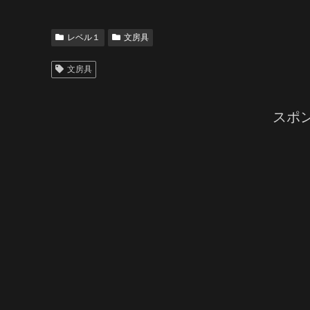
レベル１
文房具
文房具
スポ