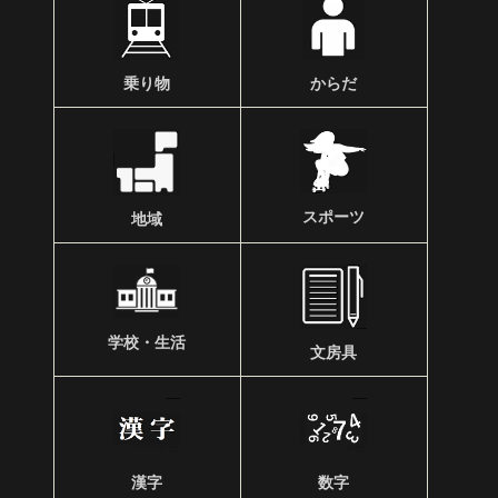
乗り物
からだ
スポーツ
地域
学校・生活
文房具
漢字
数字