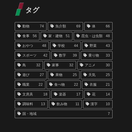
タグ
動物
74
魚介類
69
体
66
食事
56
家・建物
51
昆虫・は虫類
48
おやつ
48
学校
44
野菜
43
スポーツ
42
数字
39
乗り物
33
鳥
32
家事
32
アニメ
30
遊び
27
果物
25
天気
25
職業
22
食べ物
22
衣服
21
文房具
18
楽器
17
花
14
調味料
13
飲み物
11
漢字
10
国・地域
7