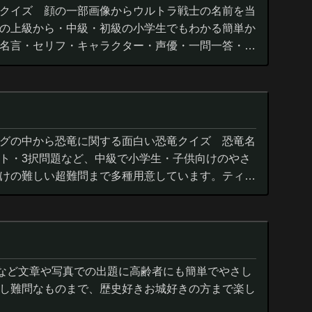
クイズ 顔の一部画像からウルトラ戦士の名前を当
の上級から・中級・初級の小学生でもわかる簡単か
名言・セリフ・キャラクター・声優・一問一答・3
グの中から恐竜に関する面白い恐竜クイズ 恐竜名
ト・3択問題など、中級で小学生・子供向けのやさ
けの難しい超難問まで多種用意しています。ティラ
ウルス,アロサウルス,モササ...
城など文章や写真での出題に高齢者にも簡単でやさし
し難問なものまで、歴史好きお城好きの方まで楽し