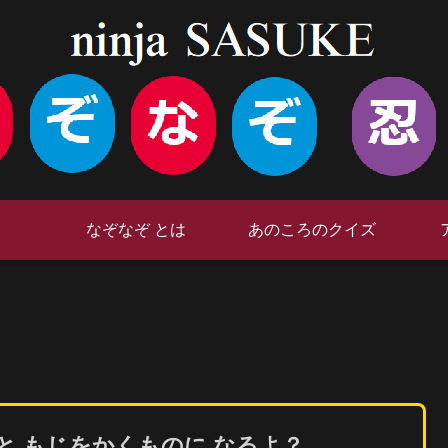
なぞなぞ とは
あのころのクイズ
と もじをかくものに なるよ？