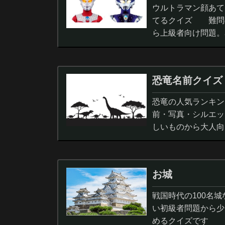
ウルトラマン顔あて
てるクイズ 難問
ら上級者向け問題。
択問題まで。
恐竜名前クイズ
恐竜の人気ランキン
前・写真・シルエッ
しいものから大人向
ノサウルス,スピノサ
お城
戦国時代の100名
い初級者問題から少
めるクイズです