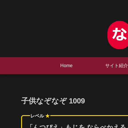
Home
サイト紹介
子供なぞなぞ 1009
レベル
★
「んつぴえ」もじを
ならべかえる