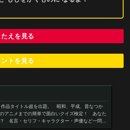
こたえを見る
ヒントを
見
る
０作品タイトル超を出題。 昭和、平成、昔なつか
のアニメまでの簡単で面白いクイズ検定！ あなた
？ 名言・セリフ・キャラクター・声優など一問一
までの小学生の簡単問題から難...