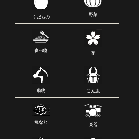
野菜
くだもの
食べ物
花
動物
こん虫
魚など
楽器