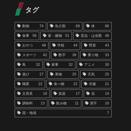
タグ
動物
74
魚介類
69
体
66
食事
56
家・建物
51
昆虫・は虫類
48
おやつ
48
学校
44
野菜
43
スポーツ
42
数字
39
乗り物
33
鳥
32
家事
32
アニメ
30
遊び
27
果物
25
天気
25
職業
22
食べ物
22
衣服
21
文房具
18
楽器
17
花
14
調味料
13
飲み物
11
漢字
10
国・地域
7