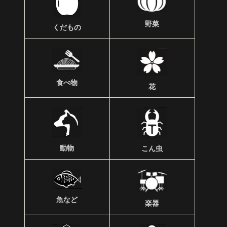
野菜
くだもの
食べ物
花
動物
こん虫
魚など
楽器