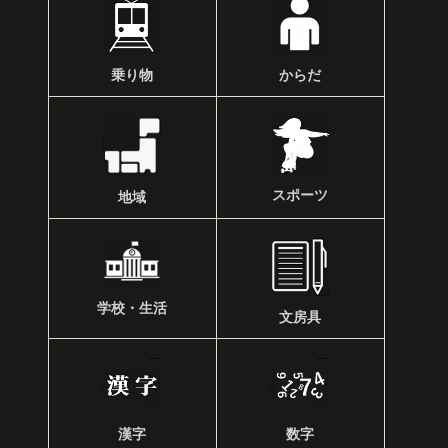
乗り物
からだ
スポーツ
地域
学校・生活
文房具
漢字
数字