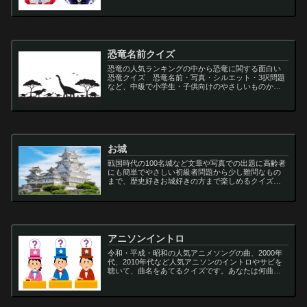
向け問題。名言・セリフ・キャラクター・声優・一
問一答・3択問題まで。
恐竜名前クイズ
恐竜の人気ランキングの中から恐竜に関する面白い
恐竜クイズ 恐竜名前・写真・シルエット・3択問題
など、中級で小学生・子供向けのやさしいものから
大人向けの難しい超難問まで多種用意しています。
ティラノサウルス,スピノサウルス,アロサウルス,モサ
サ...
お城
戦国時代の100名城など文章や写真での出題に高齢者
にも簡単でやさしい初級者問題から少し難問なもの
まで、歴史好きお城好きの方まで楽しめるクイズで
す
アニソンイントロ
令和・平成・昭和の人気アニメソングの曲、2000年
代、2010年代など人気アニソンのイントロやサビを
聴いて、曲名をあてるクイズです。あなたは何曲わ
かりますか？