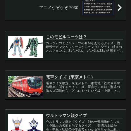
アニメなぞなぞ 7030
このモビルスーツは？
ガンダムのモビルスーツの名前をあてるクイズ 機
動戦士ガンダムシリーズからガンダムSEED、鉄血の
オルフェンズ、Zガンダム、ガンダムZZの各種モビル
スーツを出題
電車クイズ（東京メトロ）
電車クイズ検定。東京メトロ・都営地下鉄の車両や
気動車に関するクイズ 顔・写真から名前・型式の
激ムズ問題からこどもにやさしい初級・中級・上級
問題の一問一答・3択・4択問題。
ウルトラマン顔クイズ
ウルトラマン顔あてクイズ 顔の一部画像からウル
トラ戦士の名前を当てるクイズ 難問の上級か
ら・中級・初級の小学生でもわかる簡単から上級者