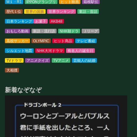
M１・R1
IPPONグランプリ
ヒット映画
箱根駅伝
歴代１位
世界の国旗
世界ランキング
童話・昔話
日本ランキング
お菓子
AKB48
おもしろ動画
新語・流行語
NHK朝ドラ
Ｊリーグ
高校サッカー
OLYMPIC
ヒット商品
テレビ番組
シルエット地図
NHK大河ドラマ
有名人の誕生日
TVドラマ
アニメクイズ
TVアニメ
芸能人の結婚
大相撲
新着なぞなぞ