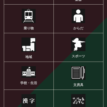
乗り物
からだ
スポーツ
地域
学校・生活
文房具