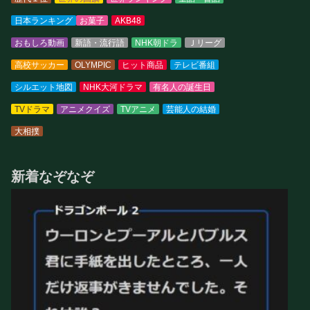
日本ランキング
お菓子
AKB48
おもしろ動画
新語・流行語
NHK朝ドラ
Ｊリーグ
高校サッカー
OLYMPIC
ヒット商品
テレビ番組
シルエット地図
NHK大河ドラマ
有名人の誕生日
TVドラマ
アニメクイズ
TVアニメ
芸能人の結婚
大相撲
新着なぞなぞ