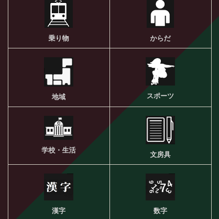
乗り物
からだ
スポーツ
地域
学校・生活
文房具
漢字
数字