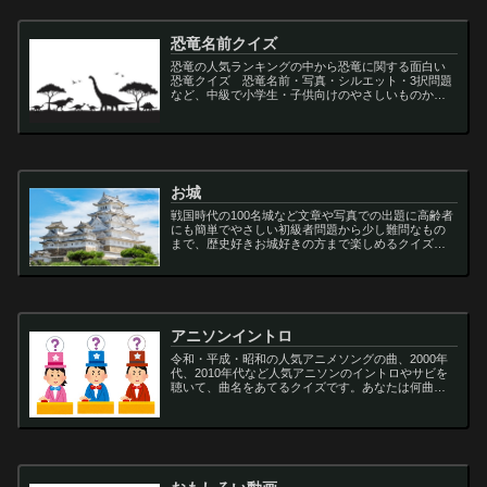
恐竜名前クイズ
恐竜の人気ランキングの中から恐竜に関する面白い
恐竜クイズ 恐竜名前・写真・シルエット・3択問題
など、中級で小学生・子供向けのやさしいものから
大人向けの難しい超難問まで多種用意しています。
ティラノサウルス,スピノサウルス,アロサウルス,モサ
サ...
お城
戦国時代の100名城など文章や写真での出題に高齢者
にも簡単でやさしい初級者問題から少し難問なもの
まで、歴史好きお城好きの方まで楽しめるクイズで
す
アニソンイントロ
令和・平成・昭和の人気アニメソングの曲、2000年
代、2010年代など人気アニソンのイントロやサビを
聴いて、曲名をあてるクイズです。あなたは何曲わ
かりますか？