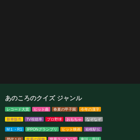
あのころのクイズ ジャンル
レコード大賞
ヒット曲
春夏の甲子園
今年の漢字
新車販売
TV視聴率
プロ野球
おもちゃ
なぞなぞ
M１・R1
IPPONグランプリ
ヒット映画
箱根駅伝
歴代１位
世界の国旗
世界ランキング
童話・昔話