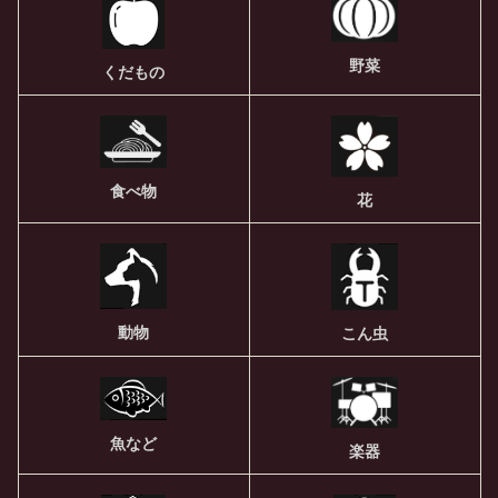
野菜
くだもの
食べ物
花
動物
こん虫
魚など
楽器