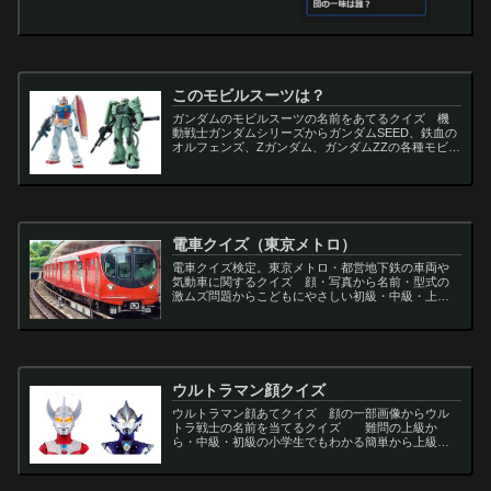
このモビルスーツは？
ガンダムのモビルスーツの名前をあてるクイズ 機
動戦士ガンダムシリーズからガンダムSEED、鉄血の
オルフェンズ、Zガンダム、ガンダムZZの各種モビル
スーツを出題
電車クイズ（東京メトロ）
電車クイズ検定。東京メトロ・都営地下鉄の車両や
気動車に関するクイズ 顔・写真から名前・型式の
激ムズ問題からこどもにやさしい初級・中級・上級
問題の一問一答・3択・4択問題。
ウルトラマン顔クイズ
ウルトラマン顔あてクイズ 顔の一部画像からウル
トラ戦士の名前を当てるクイズ 難問の上級か
ら・中級・初級の小学生でもわかる簡単から上級者
向け問題。名言・セリフ・キャラクター・声優・一
問一答・3択問題まで。