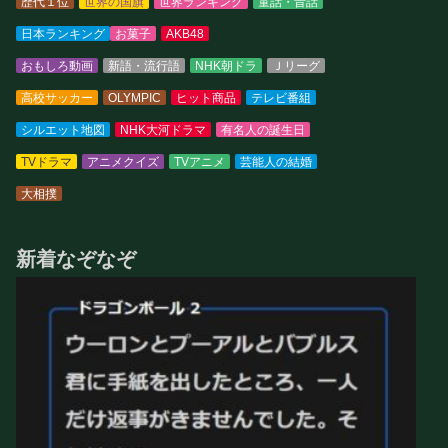
歴代１位
世界の国旗
世界ランキング
童話・昔話
日本ランキング
お菓子
AKB48
おもしろ動画
新語・流行語
NHK朝ドラ
Ｊリーグ
高校サッカー
OLYMPIC
ヒット商品
テレビ番組
シルエット地図
NHK大河ドラマ
有名人の誕生日
TVドラマ
アニメクイズ
TVアニメ
芸能人の結婚
大相撲
新着なぞなぞ