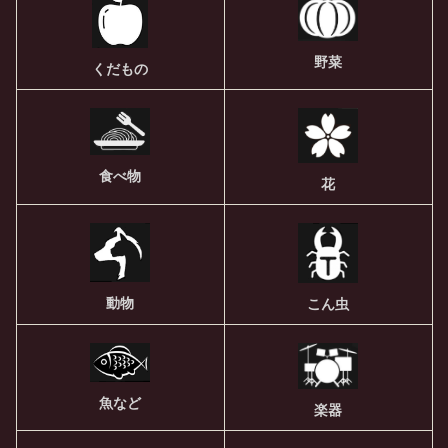
野菜
くだもの
食べ物
花
動物
こん虫
魚など
楽器