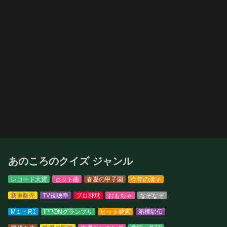
あのころのクイズ ジャンル
レコード大賞
ヒット曲
春夏の甲子園
今年の漢字
新車販売
TV視聴率
プロ野球
おもちゃ
なぞなぞ
M１・R1
IPPONグランプリ
ヒット映画
箱根駅伝