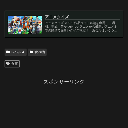
アニメクイズ
アニメクイズ ３２０作品タイトル超を出題。 昭
和、平成、昔なつかしいアニメから最新のアニメま
での簡単で面白いクイズ検定！ あなたはいくつわ
かるかな？ 名言・セリフ・キャラクター・声優な
ど一問一答から3択・4択問題までの小学生の簡単問
題から難...
レベル４
食べ物
食事
スポンサーリンク