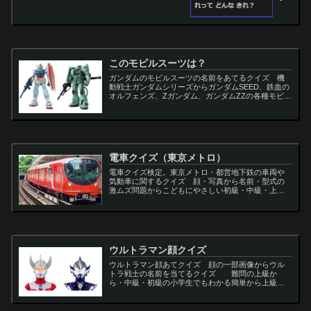
このモビルスーツは？
ガンダムのモビルスーツの名前をあてるクイズ 機
動戦士ガンダムシリーズからガンダムSEED、鉄血の
オルフェンズ、Zガンダム、ガンダムZZの各種モビル
スーツを出題
電車クイズ（東京メトロ）
電車クイズ検定。東京メトロ・都営地下鉄の車両や
気動車に関するクイズ 顔・写真から名前・型式の
激ムズ問題からこどもにやさしい初級・中級・上級
問題の一問一答・3択・4択問題。
ウルトラマン顔クイズ
ウルトラマン顔あてクイズ 顔の一部画像からウル
トラ戦士の名前を当てるクイズ 難問の上級か
ら・中級・初級の小学生でもわかる簡単から上級者
向け問題。名言・セリフ・キャラクター・声優・一
問一答・3択問題まで。