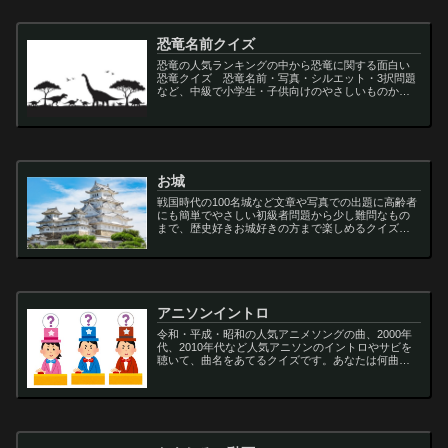
恐竜名前クイズ
恐竜の人気ランキングの中から恐竜に関する面白い
恐竜クイズ 恐竜名前・写真・シルエット・3択問題
など、中級で小学生・子供向けのやさしいものから
大人向けの難しい超難問まで多種用意しています。
ティラノサウルス,スピノサウルス,アロサウルス,モサ
サ...
お城
戦国時代の100名城など文章や写真での出題に高齢者
にも簡単でやさしい初級者問題から少し難問なもの
まで、歴史好きお城好きの方まで楽しめるクイズで
す
アニソンイントロ
令和・平成・昭和の人気アニメソングの曲、2000年
代、2010年代など人気アニソンのイントロやサビを
聴いて、曲名をあてるクイズです。あなたは何曲わ
かりますか？