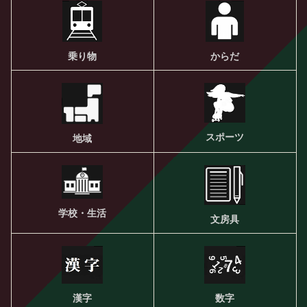
乗り物
からだ
スポーツ
地域
学校・生活
文房具
漢字
数字