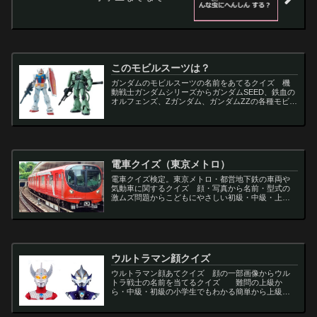
このモビルスーツは？
ガンダムのモビルスーツの名前をあてるクイズ 機
動戦士ガンダムシリーズからガンダムSEED、鉄血の
オルフェンズ、Zガンダム、ガンダムZZの各種モビル
スーツを出題
電車クイズ（東京メトロ）
電車クイズ検定。東京メトロ・都営地下鉄の車両や
気動車に関するクイズ 顔・写真から名前・型式の
激ムズ問題からこどもにやさしい初級・中級・上級
問題の一問一答・3択・4択問題。
ウルトラマン顔クイズ
ウルトラマン顔あてクイズ 顔の一部画像からウル
トラ戦士の名前を当てるクイズ 難問の上級か
ら・中級・初級の小学生でもわかる簡単から上級者
向け問題。名言・セリフ・キャラクター・声優・一
問一答・3択問題まで。