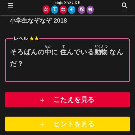
メニュー
検索
小学生なぞなぞ 2018
レベル
★★
なか
す
どうぶつ
そろばんの
中
に
住
んでいる
動物
なん
だ？
こたえを見る
ヒントを
見
る