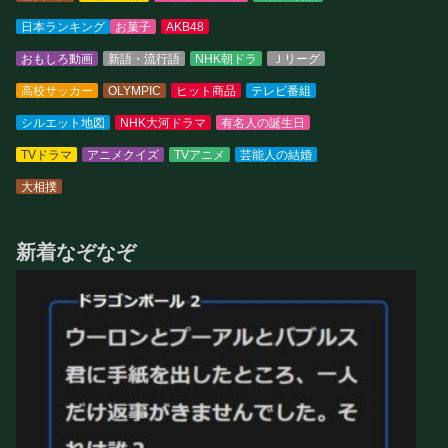
日本ランキング
お菓子
AKB48
おもしろ動画
新語・流行語
NHK朝ドラ
Ｊリーグ
高校サッカー
OLYMPIC
ヒット商品
テレビ番組
シルエット地図
NHK大河ドラマ
有名人の誕生日
TVドラマ
アニメクイズ
TVアニメ
芸能人の結婚
大相撲
新着なぞなぞ