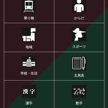
乗り物
からだ
スポーツ
地域
学校・生活
文房具
漢字
数字