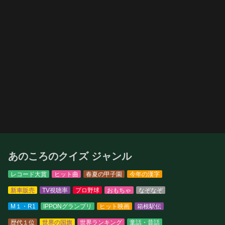
あのころのクイズ ジャンル
レコード大賞
ヒット曲
春夏の甲子園
今年の漢字
新車販売
TV視聴率
プロ野球
おもちゃ
なぞなぞ
M１・R1
IPPONグランプリ
ヒット映画
箱根駅伝
歴代１位
世界の国旗
世界ランキング
童話・昔話