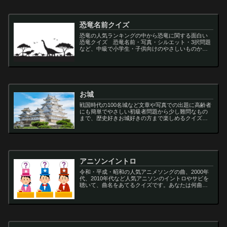
恐竜名前クイズ
恐竜の人気ランキングの中から恐竜に関する面白い
恐竜クイズ 恐竜名前・写真・シルエット・3択問題
など、中級で小学生・子供向けのやさしいものから
大人向けの難しい超難問まで多種用意しています。
ティラノサウルス,スピノサウルス,アロサウルス,モサ
サ...
お城
戦国時代の100名城など文章や写真での出題に高齢者
にも簡単でやさしい初級者問題から少し難問なもの
まで、歴史好きお城好きの方まで楽しめるクイズで
す
アニソンイントロ
令和・平成・昭和の人気アニメソングの曲、2000年
代、2010年代など人気アニソンのイントロやサビを
聴いて、曲名をあてるクイズです。あなたは何曲わ
かりますか？