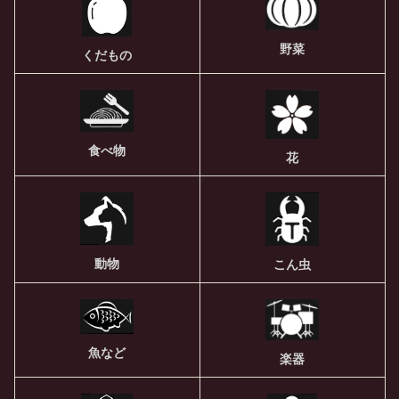
野菜
くだもの
食べ物
花
動物
こん虫
魚など
楽器