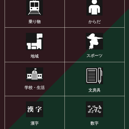
乗り物
からだ
スポーツ
地域
学校・生活
文房具
漢字
数字