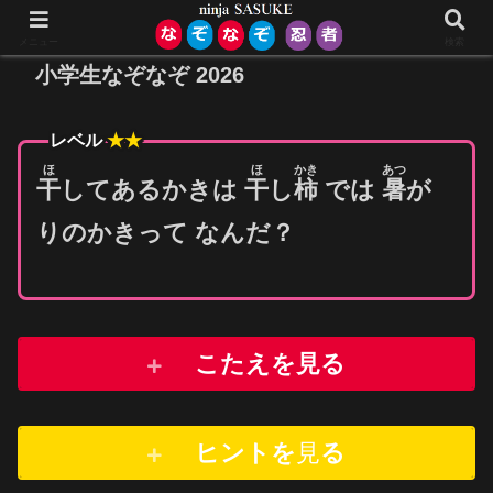
メニュー
検索
小学生なぞなぞ 2026
レベル
★★
ほ
ほ
かき
あつ
干
してあるかきは
干
し
柿
では
暑
が
りのかきって なんだ？
こたえを見る
ヒントを
見
る