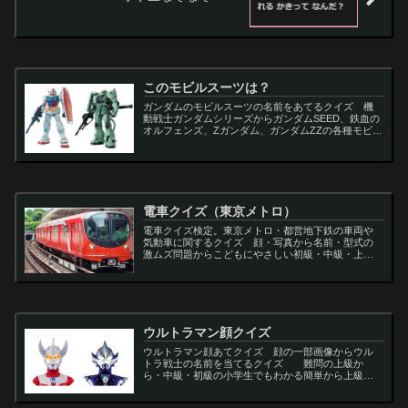
このモビルスーツは？
ガンダムのモビルスーツの名前をあてるクイズ 機
動戦士ガンダムシリーズからガンダムSEED、鉄血の
オルフェンズ、Zガンダム、ガンダムZZの各種モビル
スーツを出題
電車クイズ（東京メトロ）
電車クイズ検定。東京メトロ・都営地下鉄の車両や
気動車に関するクイズ 顔・写真から名前・型式の
激ムズ問題からこどもにやさしい初級・中級・上級
問題の一問一答・3択・4択問題。
ウルトラマン顔クイズ
ウルトラマン顔あてクイズ 顔の一部画像からウル
トラ戦士の名前を当てるクイズ 難問の上級か
ら・中級・初級の小学生でもわかる簡単から上級者
向け問題。名言・セリフ・キャラクター・声優・一
問一答・3択問題まで。