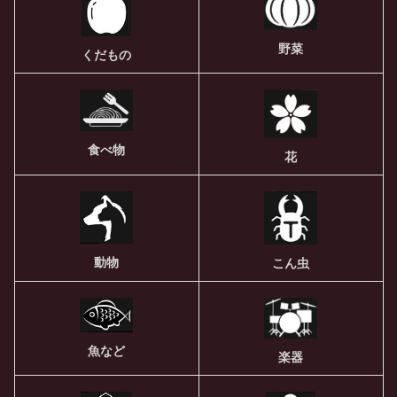
野菜
くだもの
食べ物
花
動物
こん虫
魚など
楽器