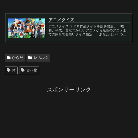
アニメクイズ
アニメクイズ ３２０作品タイトル超を出題。 昭
和、平成、昔なつかしいアニメから最新のアニメま
での簡単で面白いクイズ検定！ あなたはいくつわ
かるかな？ 名言・セリフ・キャラクター・声優な
ど一問一答から3択・4択問題までの小学生の簡単問
題から難...
からだ
レベル２
体
食べ物
スポンサーリンク