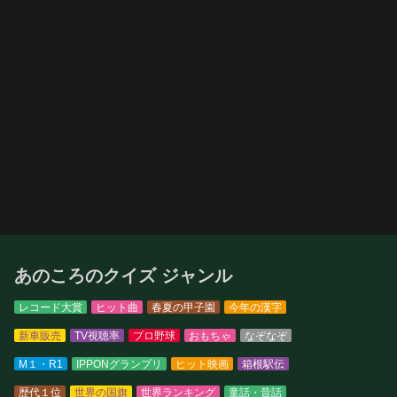
あのころのクイズ ジャンル
レコード大賞
ヒット曲
春夏の甲子園
今年の漢字
新車販売
TV視聴率
プロ野球
おもちゃ
なぞなぞ
M１・R1
IPPONグランプリ
ヒット映画
箱根駅伝
歴代１位
世界の国旗
世界ランキング
童話・昔話