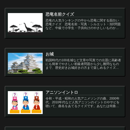
恐竜名前クイズ
恐竜の人気ランキングの中から恐竜に関する面白い
恐竜クイズ 恐竜名前・写真・シルエット・3択問題
など、中級で小学生・子供向けのやさしいものから
大人向けの難しい超難問まで多種用意しています。
ティラノサウルス,スピノサウルス,アロサウルス,モサ
サ...
お城
戦国時代の100名城など文章や写真での出題に高齢者
にも簡単でやさしい初級者問題から少し難問なもの
まで、歴史好きお城好きの方まで楽しめるクイズで
す
アニソンイントロ
令和・平成・昭和の人気アニメソングの曲、2000年
代、2010年代など人気アニソンのイントロやサビを
聴いて、曲名をあてるクイズです。あなたは何曲わ
かりますか？