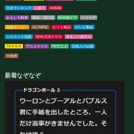
日本ランキング
お菓子
AKB48
おもしろ動画
新語・流行語
NHK朝ドラ
Ｊリーグ
高校サッカー
OLYMPIC
ヒット商品
テレビ番組
シルエット地図
NHK大河ドラマ
有名人の誕生日
TVドラマ
アニメクイズ
TVアニメ
芸能人の結婚
大相撲
新着なぞなぞ