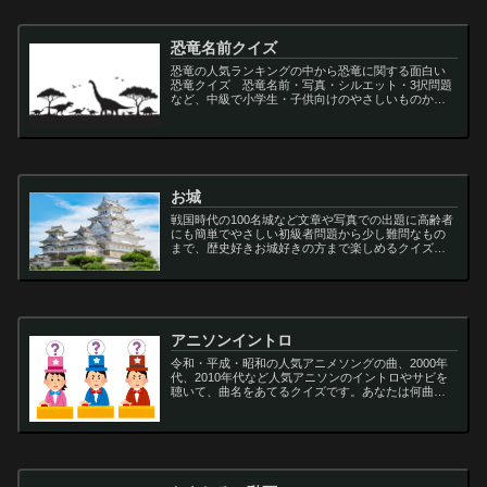
恐竜名前クイズ
恐竜の人気ランキングの中から恐竜に関する面白い
恐竜クイズ 恐竜名前・写真・シルエット・3択問題
など、中級で小学生・子供向けのやさしいものから
大人向けの難しい超難問まで多種用意しています。
ティラノサウルス,スピノサウルス,アロサウルス,モサ
サ...
お城
戦国時代の100名城など文章や写真での出題に高齢者
にも簡単でやさしい初級者問題から少し難問なもの
まで、歴史好きお城好きの方まで楽しめるクイズで
す
アニソンイントロ
令和・平成・昭和の人気アニメソングの曲、2000年
代、2010年代など人気アニソンのイントロやサビを
聴いて、曲名をあてるクイズです。あなたは何曲わ
かりますか？