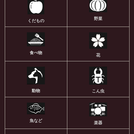
野菜
くだもの
食べ物
花
動物
こん虫
魚など
楽器