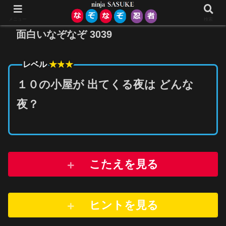
メニュー
検索
面白いなぞなぞ 3039
★★
★
レベル
１０の小屋が 出てくる夜は どんな
夜？
こたえを見る
ヒントを
見
る