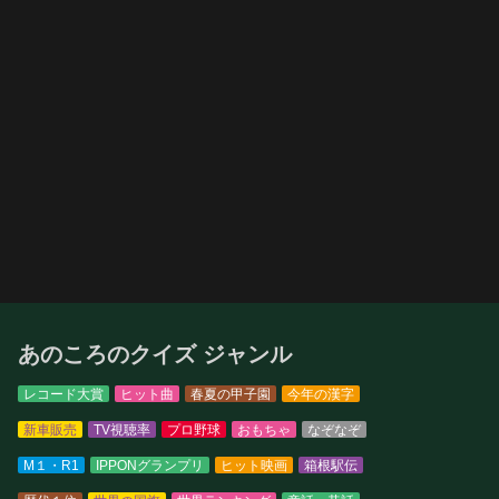
あのころのクイズ ジャンル
レコード大賞
ヒット曲
春夏の甲子園
今年の漢字
新車販売
TV視聴率
プロ野球
おもちゃ
なぞなぞ
M１・R1
IPPONグランプリ
ヒット映画
箱根駅伝