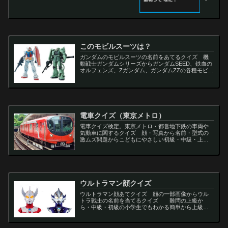
このモビルスーツは？
ガンダムのモビルスーツの名前をあてるクイズ 機
動戦士ガンダムシリーズからガンダムSEED、鉄血の
オルフェンズ、Zガンダム、ガンダムZZの各種モビル
スーツを出題
電車クイズ（東京メトロ）
電車クイズ検定。東京メトロ・都営地下鉄の車両や
気動車に関するクイズ 顔・写真から名前・型式の
激ムズ問題からこどもにやさしい初級・中級・上級
問題の一問一答・3択・4択問題。
ウルトラマン顔クイズ
ウルトラマン顔あてクイズ 顔の一部画像からウル
トラ戦士の名前を当てるクイズ 難問の上級か
ら・中級・初級の小学生でもわかる簡単から上級者
向け問題。名言・セリフ・キャラクター・声優・一
問一答・3択問題まで。