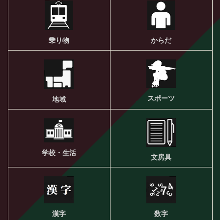
乗り物
からだ
スポーツ
地域
学校・生活
文房具
漢字
数字