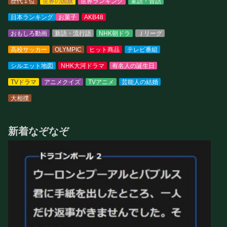
歴代１位
世界の国旗
世界ランキング
童話・昔話
日本ランキング
お菓子
AKB48
おもしろ動画
新語・流行語
NHK朝ドラ
Ｊリーグ
高校サッカー
OLYMPIC
ヒット商品
テレビ番組
シルエット地図
NHK大河ドラマ
有名人の誕生日
TVドラマ
アニメクイズ
TVアニメ
芸能人の結婚
大相撲
新着なぞなぞ