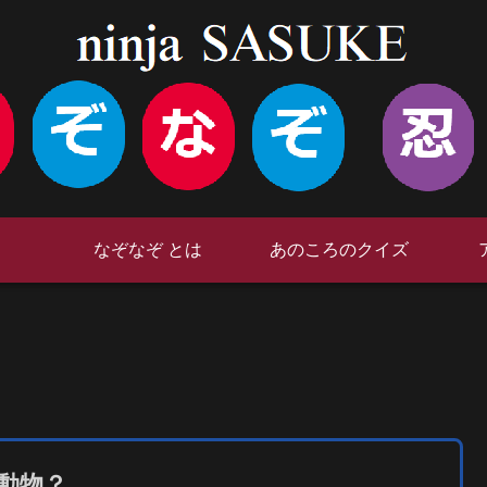
なぞなぞ とは
あのころのクイズ
動物？