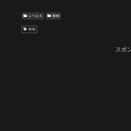
レベル４
動物
動物
スポ