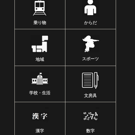
乗り物
からだ
スポーツ
地域
学校・生活
文房具
漢字
数字