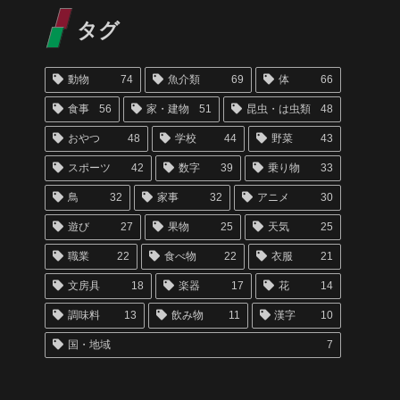
タグ
動物
74
魚介類
69
体
66
食事
56
家・建物
51
昆虫・は虫類
48
おやつ
48
学校
44
野菜
43
スポーツ
42
数字
39
乗り物
33
鳥
32
家事
32
アニメ
30
遊び
27
果物
25
天気
25
職業
22
食べ物
22
衣服
21
文房具
18
楽器
17
花
14
調味料
13
飲み物
11
漢字
10
国・地域
7