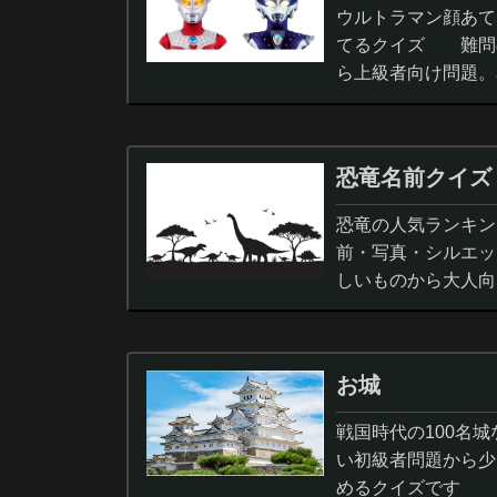
ウルトラマン顔あて
てるクイズ 難問
ら上級者向け問題。
択問題まで。
恐竜名前クイズ
恐竜の人気ランキン
前・写真・シルエッ
しいものから大人向
ノサウルス,スピノサ
お城
戦国時代の100名
い初級者問題から少
めるクイズです