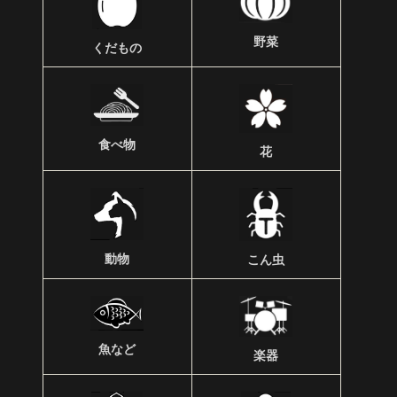
野菜
くだもの
食べ物
花
動物
こん虫
魚など
楽器