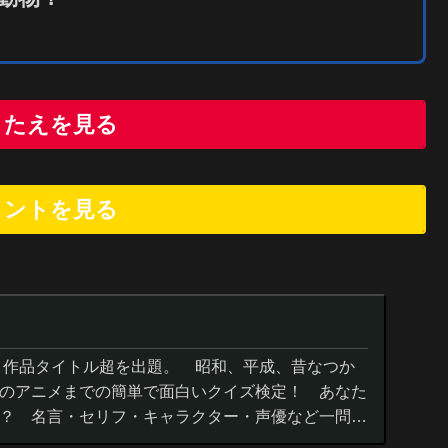
こたえを見る
ヒントを
見
る
０作品タイトル超を出題。 昭和、平成、昔なつか
のアニメまでの簡単で面白いクイズ検定！ あなた
？ 名言・セリフ・キャラクター・声優など一問一
までの小学生の簡単問題から難...