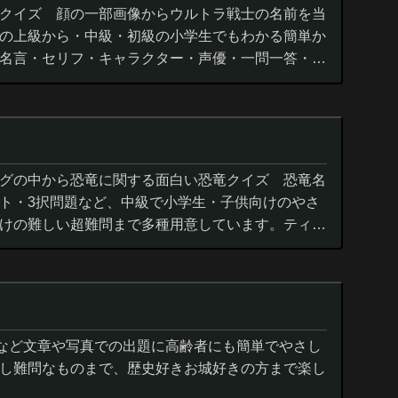
クイズ 顔の一部画像からウルトラ戦士の名前を当
の上級から・中級・初級の小学生でもわかる簡単か
名言・セリフ・キャラクター・声優・一問一答・3
グの中から恐竜に関する面白い恐竜クイズ 恐竜名
ト・3択問題など、中級で小学生・子供向けのやさ
けの難しい超難問まで多種用意しています。ティラ
ウルス,アロサウルス,モササ...
城など文章や写真での出題に高齢者にも簡単でやさし
し難問なものまで、歴史好きお城好きの方まで楽し