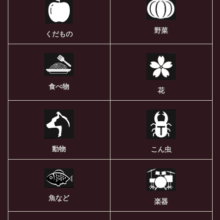
野菜
くだもの
食べ物
花
動物
こん虫
魚など
楽器