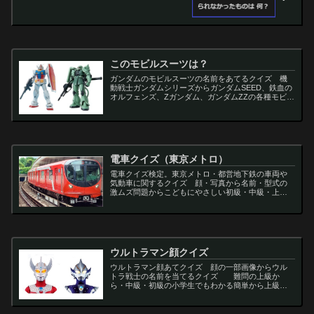
このモビルスーツは？
ガンダムのモビルスーツの名前をあてるクイズ 機
動戦士ガンダムシリーズからガンダムSEED、鉄血の
オルフェンズ、Zガンダム、ガンダムZZの各種モビル
スーツを出題
電車クイズ（東京メトロ）
電車クイズ検定。東京メトロ・都営地下鉄の車両や
気動車に関するクイズ 顔・写真から名前・型式の
激ムズ問題からこどもにやさしい初級・中級・上級
問題の一問一答・3択・4択問題。
ウルトラマン顔クイズ
ウルトラマン顔あてクイズ 顔の一部画像からウル
トラ戦士の名前を当てるクイズ 難問の上級か
ら・中級・初級の小学生でもわかる簡単から上級者
向け問題。名言・セリフ・キャラクター・声優・一
問一答・3択問題まで。