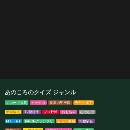
あのころのクイズ ジャンル
レコード大賞
ヒット曲
春夏の甲子園
今年の漢字
新車販売
TV視聴率
プロ野球
おもちゃ
なぞなぞ
M１・R1
IPPONグランプリ
ヒット映画
箱根駅伝