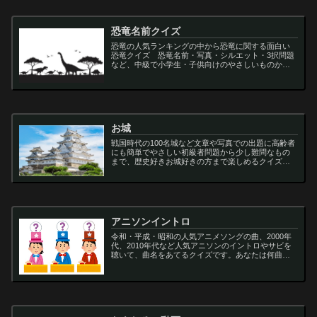
恐竜名前クイズ
恐竜の人気ランキングの中から恐竜に関する面白い
恐竜クイズ 恐竜名前・写真・シルエット・3択問題
など、中級で小学生・子供向けのやさしいものから
大人向けの難しい超難問まで多種用意しています。
ティラノサウルス,スピノサウルス,アロサウルス,モサ
サ...
お城
戦国時代の100名城など文章や写真での出題に高齢者
にも簡単でやさしい初級者問題から少し難問なもの
まで、歴史好きお城好きの方まで楽しめるクイズで
す
アニソンイントロ
令和・平成・昭和の人気アニメソングの曲、2000年
代、2010年代など人気アニソンのイントロやサビを
聴いて、曲名をあてるクイズです。あなたは何曲わ
かりますか？