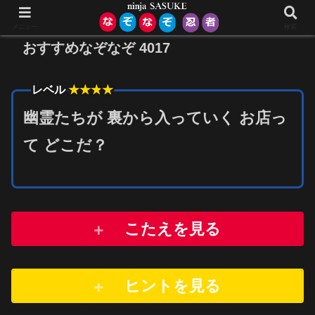
メニュー
検索
おすすめなぞなぞ 4017
★★★
★
レベル
幽霊たちが 裏から入っていく お店っ
て どこだ？
こたえを見る
ヒントを
見
る