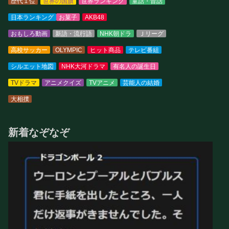
歴代１位
世界の国旗
世界ランキング
童話・昔話
日本ランキング
お菓子
AKB48
おもしろ動画
新語・流行語
NHK朝ドラ
Ｊリーグ
高校サッカー
OLYMPIC
ヒット商品
テレビ番組
シルエット地図
NHK大河ドラマ
有名人の誕生日
TVドラマ
アニメクイズ
TVアニメ
芸能人の結婚
大相撲
新着なぞなぞ