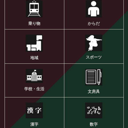
乗り物
からだ
スポーツ
地域
学校・生活
文房具
漢字
数字