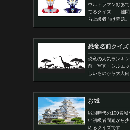
ウルトラマン顔あて
てるクイズ 難問
ら上級者向け問題。
択問題まで。
恐竜名前クイズ
恐竜の人気ランキン
前・写真・シルエッ
しいものから大人向
ノサウルス,スピノサ
お城
戦国時代の100名
い初級者問題から少
めるクイズです