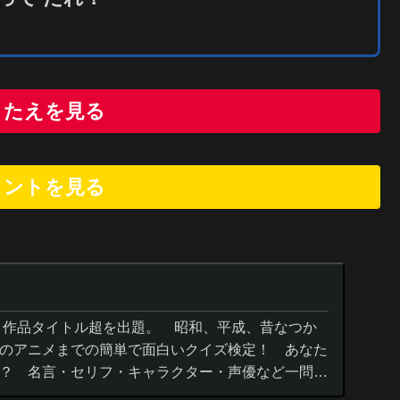
こたえを見る
ヒントを
見
る
０作品タイトル超を出題。 昭和、平成、昔なつか
のアニメまでの簡単で面白いクイズ検定！ あなた
？ 名言・セリフ・キャラクター・声優など一問一
までの小学生の簡単問題から難...