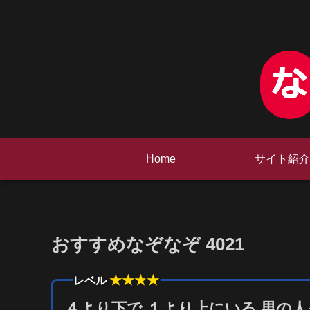
Home
サイト紹介
おすすめなぞなぞ 4021
★★★
★
レベル
４より下で １より上にいる 男の人