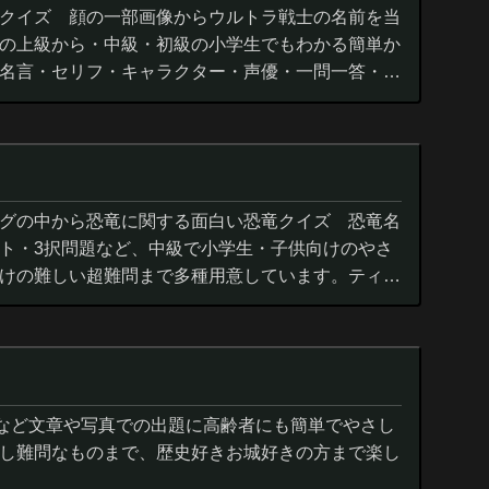
クイズ 顔の一部画像からウルトラ戦士の名前を当
の上級から・中級・初級の小学生でもわかる簡単か
名言・セリフ・キャラクター・声優・一問一答・3
グの中から恐竜に関する面白い恐竜クイズ 恐竜名
ト・3択問題など、中級で小学生・子供向けのやさ
けの難しい超難問まで多種用意しています。ティラ
ウルス,アロサウルス,モササ...
城など文章や写真での出題に高齢者にも簡単でやさし
し難問なものまで、歴史好きお城好きの方まで楽し