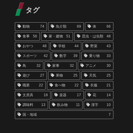
タグ
動物
74
魚介類
69
体
66
食事
56
家・建物
51
昆虫・は虫類
48
おやつ
48
学校
44
野菜
43
スポーツ
42
数字
39
乗り物
33
鳥
32
家事
32
アニメ
30
遊び
27
果物
25
天気
25
職業
22
食べ物
22
衣服
21
文房具
18
楽器
17
花
14
調味料
13
飲み物
11
漢字
10
国・地域
7