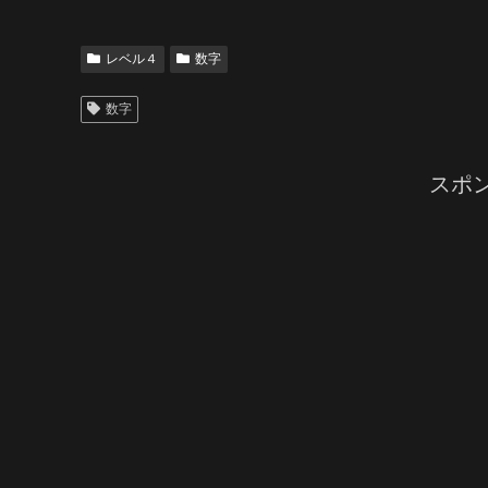
レベル４
数字
数字
スポ