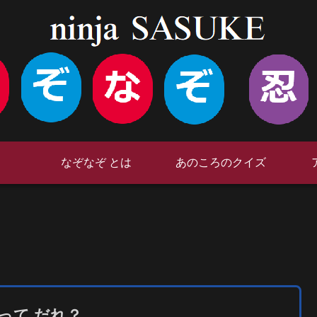
なぞなぞ とは
あのころのクイズ
って だれ？