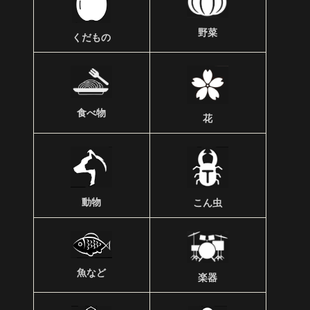
野菜
くだもの
食べ物
花
動物
こん虫
魚など
楽器