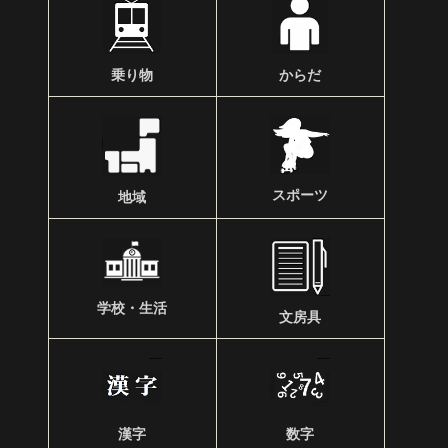
乗り物
からだ
スポーツ
地域
学校・生活
文房具
漢字
数字