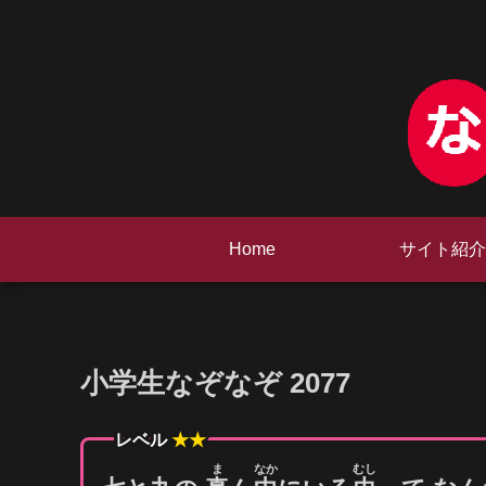
Home
サイト紹介
小学生なぞなぞ 2077
レベル
★★
ま
なか
むし