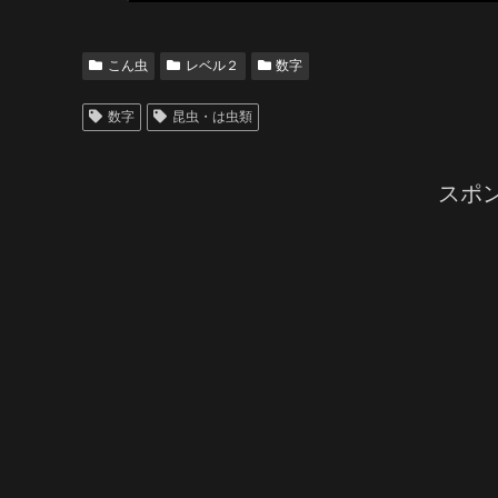
こん虫
レベル２
数字
数字
昆虫・は虫類
スポ