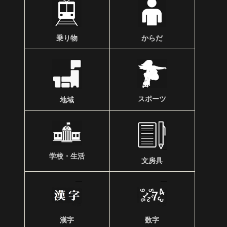
乗り物
からだ
スポーツ
地域
学校・生活
文房具
漢字
数字