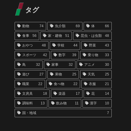
タグ
動物
74
魚介類
69
体
66
食事
56
家・建物
51
昆虫・は虫類
48
おやつ
48
学校
44
野菜
43
スポーツ
42
数字
39
乗り物
33
鳥
32
家事
32
アニメ
30
遊び
27
果物
25
天気
25
職業
22
食べ物
22
衣服
21
文房具
18
楽器
17
花
14
調味料
13
飲み物
11
漢字
10
国・地域
7