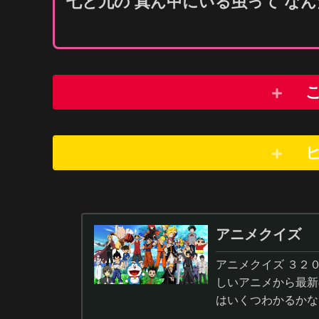
七と九の
真
ん
中
にいる
虫
って な
アニメクイズ
アニメクイズ ３２
しいアニメから最新
はいくつわかるかな
答から3択・4択問題