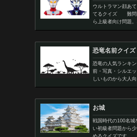
ウルトラマン顔あて
てるクイズ 難問
ら上級者向け問題。
択問題まで。
恐竜名前クイズ
恐竜の人気ランキン
前・写真・シルエッ
しいものから大人向
ノサウルス,スピノサ
お城
戦国時代の100名
い初級者問題から少
めるクイズです