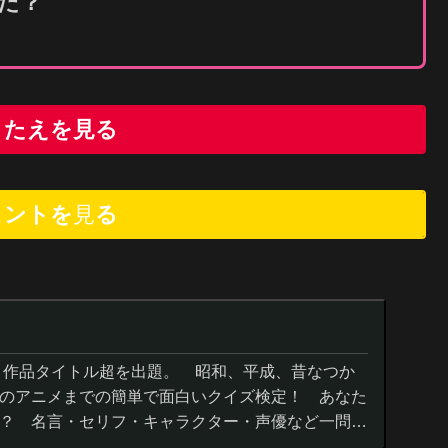
んだ？
こたえを見る
ヒントを
見
る
０作品タイトル超を出題。 昭和、平成、昔なつか
のアニメまでの簡単で面白いクイズ検定！ あなた
？ 名言・セリフ・キャラクター・声優など一問一
までの小学生の簡単問題から難...