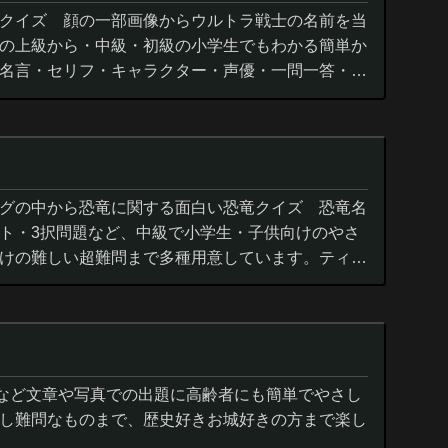
クイズ 顔の一部画像からウルトラ戦士の名前を当
の上級から・中級・初級の小学生でもわかる簡単か
名言・セリフ・キャラクター・声優・一問一答・3
グの中から恐竜に関する面白い恐竜クイズ 恐竜名
ト・3択問題など、中級で小学生・子供向けのやさ
けの難しい超難問まで多種用意しています。ティラ
ウルス,アロサウルス,モササ...
城など文章や写真での出題に高齢者にも簡単でやさし
し難問なものまで、歴史好きお城好きの方まで楽し