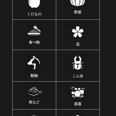
野菜
くだもの
食べ物
花
動物
こん虫
魚など
楽器