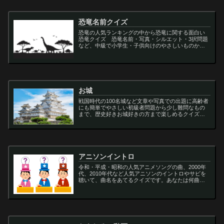
恐竜名前クイズ
恐竜の人気ランキングの中から恐竜に関する面白い
恐竜クイズ 恐竜名前・写真・シルエット・3択問題
など、中級で小学生・子供向けのやさしいものから
大人向けの難しい超難問まで多種用意しています。
ティラノサウルス,スピノサウルス,アロサウルス,モサ
サ...
お城
戦国時代の100名城など文章や写真での出題に高齢者
にも簡単でやさしい初級者問題から少し難問なもの
まで、歴史好きお城好きの方まで楽しめるクイズで
す
アニソンイントロ
令和・平成・昭和の人気アニメソングの曲、2000年
代、2010年代など人気アニソンのイントロやサビを
聴いて、曲名をあてるクイズです。あなたは何曲わ
かりますか？