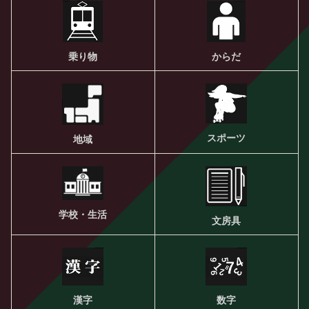
乗り物
からだ
スポーツ
地域
学校・生活
文房具
漢字
数字