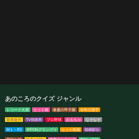
あのころのクイズ ジャンル
レコード大賞
ヒット曲
春夏の甲子園
今年の漢字
新車販売
TV視聴率
プロ野球
おもちゃ
なぞなぞ
M１・R1
IPPONグランプリ
ヒット映画
箱根駅伝