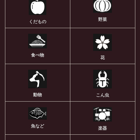
野菜
くだもの
食べ物
花
動物
こん虫
魚など
楽器