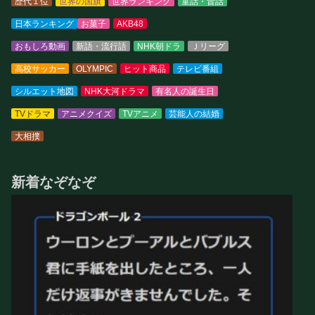
歴代１位
世界の国旗
世界ランキング
童話・昔話
日本ランキング
お菓子
AKB48
おもしろ動画
新語・流行語
NHK朝ドラ
Ｊリーグ
高校サッカー
OLYMPIC
ヒット商品
テレビ番組
シルエット地図
NHK大河ドラマ
有名人の誕生日
TVドラマ
アニメクイズ
TVアニメ
芸能人の結婚
大相撲
新着なぞなぞ