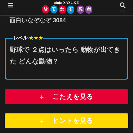
メニュー
検索
面白いなぞなぞ 3084
★★
★
レベル
野球で ２点はいったら 動物が出てき
た どんな動物？
こたえを見る
ヒントを
見
る