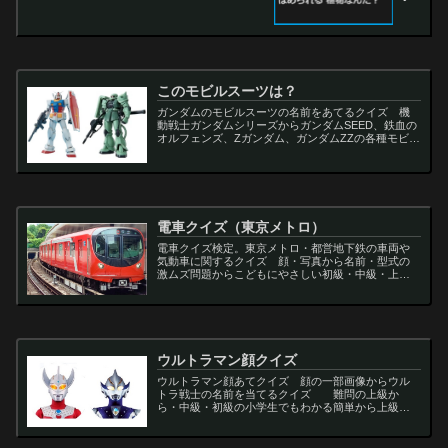
このモビルスーツは？
ガンダムのモビルスーツの名前をあてるクイズ 機
動戦士ガンダムシリーズからガンダムSEED、鉄血の
オルフェンズ、Zガンダム、ガンダムZZの各種モビル
スーツを出題
電車クイズ（東京メトロ）
電車クイズ検定。東京メトロ・都営地下鉄の車両や
気動車に関するクイズ 顔・写真から名前・型式の
激ムズ問題からこどもにやさしい初級・中級・上級
問題の一問一答・3択・4択問題。
ウルトラマン顔クイズ
ウルトラマン顔あてクイズ 顔の一部画像からウル
トラ戦士の名前を当てるクイズ 難問の上級か
ら・中級・初級の小学生でもわかる簡単から上級者
向け問題。名言・セリフ・キャラクター・声優・一
問一答・3択問題まで。