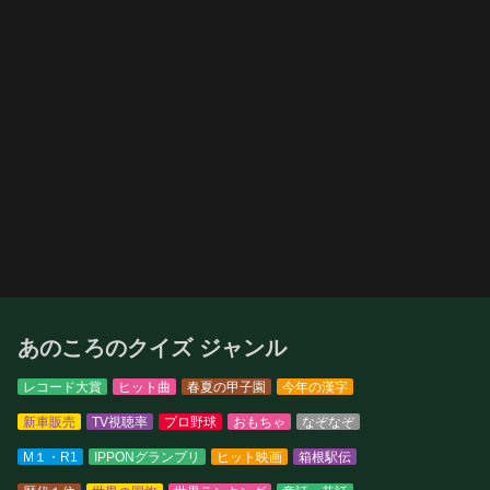
あのころのクイズ ジャンル
レコード大賞
ヒット曲
春夏の甲子園
今年の漢字
新車販売
TV視聴率
プロ野球
おもちゃ
なぞなぞ
M１・R1
IPPONグランプリ
ヒット映画
箱根駅伝