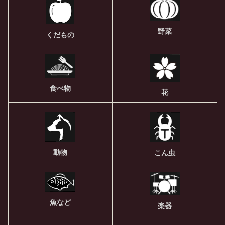
野菜
くだもの
食べ物
花
動物
こん虫
魚など
楽器