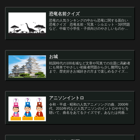
恐竜名前クイズ
恐竜の人気ランキングの中から恐竜に関する面白い
恐竜クイズ 恐竜名前・写真・シルエット・3択問題
など、中級で小学生・子供向けのやさしいものから
大人向けの難しい超難問まで多種用意しています。
ティラノサウルス,スピノサウルス,アロサウルス,モサ
サ...
お城
戦国時代の100名城など文章や写真での出題に高齢者
にも簡単でやさしい初級者問題から少し難問なもの
まで、歴史好きお城好きの方まで楽しめるクイズで
す
アニソンイントロ
令和・平成・昭和の人気アニメソングの曲、2000年
代、2010年代など人気アニソンのイントロやサビを
聴いて、曲名をあてるクイズです。あなたは何曲わ
かりますか？