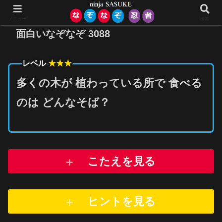
メニュー
検索
面白いなぞなぞ 3088
★★
★
レベル
多くの木が 植わっている所で 食べる
のは どんなそば？
こたえを見る
ヒントを
見
る