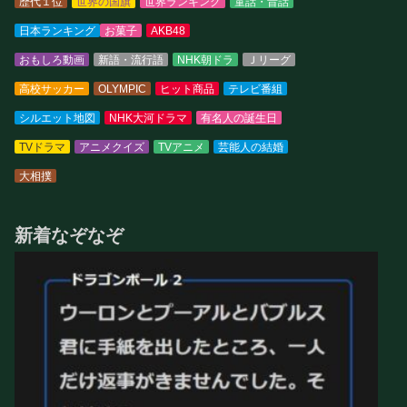
歴代１位
世界の国旗
世界ランキング
童話・昔話
日本ランキング
お菓子
AKB48
おもしろ動画
新語・流行語
NHK朝ドラ
Ｊリーグ
高校サッカー
OLYMPIC
ヒット商品
テレビ番組
シルエット地図
NHK大河ドラマ
有名人の誕生日
TVドラマ
アニメクイズ
TVアニメ
芸能人の結婚
大相撲
新着なぞなぞ