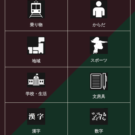
乗り物
からだ
スポーツ
地域
学校・生活
文房具
漢字
数字