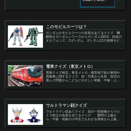
このモビルスーツは？
ガンダムのモビルスーツの名前をあてるクイズ 機
動戦士ガンダムシリーズからガンダムSEED、鉄血の
オルフェンズ、Zガンダム、ガンダムZZの各種モビル
スーツを出題
電車クイズ（東京メトロ）
電車クイズ検定。東京メトロ・都営地下鉄の車両や
気動車に関するクイズ 顔・写真から名前・型式の
激ムズ問題からこどもにやさしい初級・中級・上級
問題の一問一答・3択・4択問題。
ウルトラマン顔クイズ
ウルトラマン顔あてクイズ 顔の一部画像からウル
トラ戦士の名前を当てるクイズ 難問の上級か
ら・中級・初級の小学生でもわかる簡単から上級者
向け問題。名言・セリフ・キャラクター・声優・一
問一答・3択問題まで。