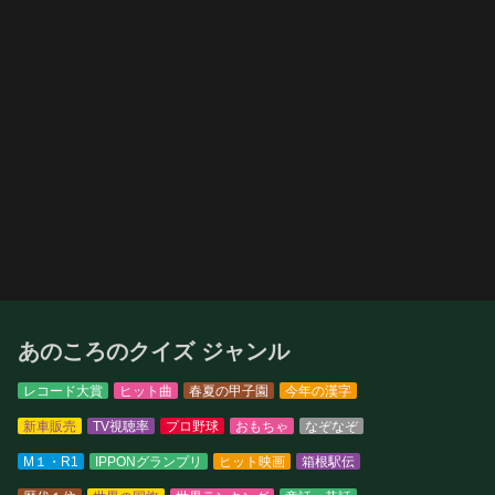
あのころのクイズ ジャンル
レコード大賞
ヒット曲
春夏の甲子園
今年の漢字
新車販売
TV視聴率
プロ野球
おもちゃ
なぞなぞ
M１・R1
IPPONグランプリ
ヒット映画
箱根駅伝