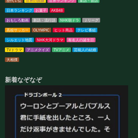
歴代１位
世界の国旗
世界ランキング
童話・昔話
日本ランキング
お菓子
AKB48
おもしろ動画
新語・流行語
NHK朝ドラ
Ｊリーグ
高校サッカー
OLYMPIC
ヒット商品
テレビ番組
シルエット地図
NHK大河ドラマ
有名人の誕生日
TVドラマ
アニメクイズ
TVアニメ
芸能人の結婚
大相撲
新着なぞなぞ