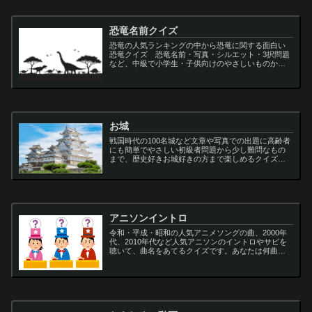
恐竜名前クイズ
恐竜の人気ランキングの中から恐竜に関する面白い
恐竜クイズ 恐竜名前・写真・シルエット・3択問題
など、中級で小学生・子供向けのやさしいものから
大人向けの難しい超難問まで多種用意しています。
ティラノサウルス,スピノサウルス,アロサウルス,モサ
サ...
お城
戦国時代の100名城など文章や写真での出題に高齢者
にも簡単でやさしい初級者問題から少し難問なもの
まで、歴史好きお城好きの方まで楽しめるクイズで
す
アニソンイントロ
令和・平成・昭和の人気アニメソングの曲、2000年
代、2010年代など人気アニソンのイントロやサビを
聴いて、曲名をあてるクイズです。あなたは何曲わ
かりますか？