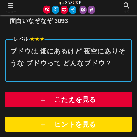
メニュー
検索
面白いなぞなぞ 3093
★★
★
レベル
ブドウは 畑にあるけど 夜空にありそ
うな ブドウって どんなブドウ？
こたえを見る
ヒントを
見
る