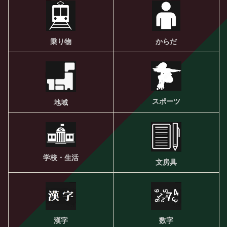
乗り物
からだ
スポーツ
地域
学校・生活
文房具
漢字
数字