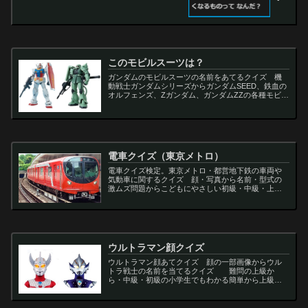
このモビルスーツは？
ガンダムのモビルスーツの名前をあてるクイズ 機
動戦士ガンダムシリーズからガンダムSEED、鉄血の
オルフェンズ、Zガンダム、ガンダムZZの各種モビル
スーツを出題
電車クイズ（東京メトロ）
電車クイズ検定。東京メトロ・都営地下鉄の車両や
気動車に関するクイズ 顔・写真から名前・型式の
激ムズ問題からこどもにやさしい初級・中級・上級
問題の一問一答・3択・4択問題。
ウルトラマン顔クイズ
ウルトラマン顔あてクイズ 顔の一部画像からウル
トラ戦士の名前を当てるクイズ 難問の上級か
ら・中級・初級の小学生でもわかる簡単から上級者
向け問題。名言・セリフ・キャラクター・声優・一
問一答・3択問題まで。