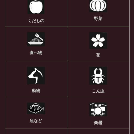
野菜
くだもの
食べ物
花
動物
こん虫
魚など
楽器