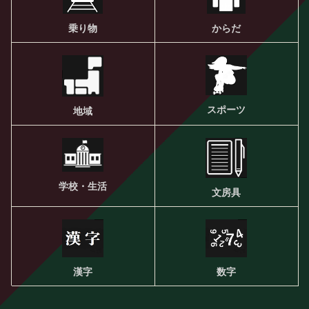
乗り物
からだ
スポーツ
地域
学校・生活
文房具
漢字
数字