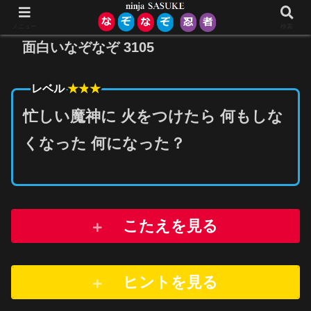
メニュー
検索
面白いなぞなぞ 3105
★★
★
レベル
忙しい魔神に 火をつけたら 何もしな
くなった 何になった？
こたえを見る
ヒントを
見
る