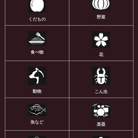
野菜
くだもの
食べ物
花
動物
こん虫
魚など
楽器