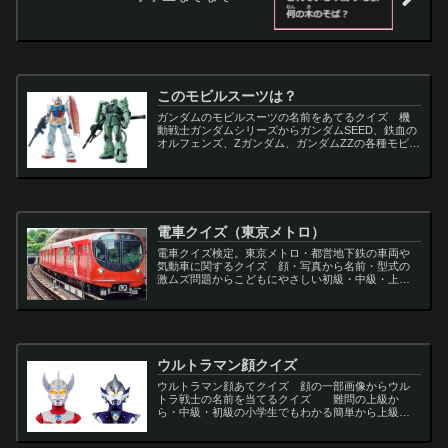
このモビルスーツは？
ガンダムのモビルスーツの名前をあてるクイズ 機
動戦士ガンダムシリーズからガンダムSEED、鉄血の
オルフェンズ、Zガンダム、ガンダムZZの各種モビル
スーツを出題
電車クイズ（東京メトロ）
電車クイズ検定。東京メトロ・都営地下鉄の車両や
気動車に関するクイズ 顔・写真から名前・型式の
激ムズ問題からこどもにやさしい初級・中級・上級
問題の一問一答・3択・4択問題。
ウルトラマン顔クイズ
ウルトラマン顔あてクイズ 顔の一部画像からウル
トラ戦士の名前を当てるクイズ 難問の上級か
ら・中級・初級の小学生でもわかる簡単から上級者
向け問題。名言・セリフ・キャラクター・声優・一
問一答・3択問題まで。