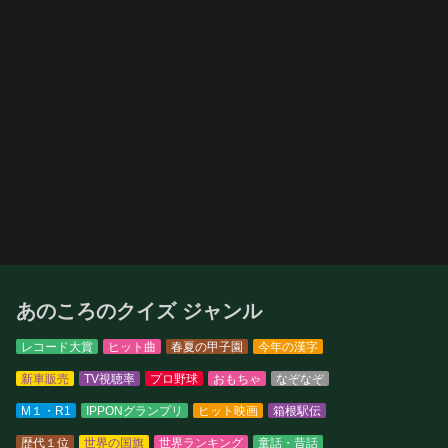
あのころのクイズ ジャンル
レコード大賞
ヒット曲
春夏の甲子園
今年の漢字
新車販売
TV視聴率
プロ野球
おもちゃ
なぞなぞ
M１・R1
IPPONグランプリ
ヒット映画
箱根駅伝
歴代１位
世界の国旗
世界ランキング
童話・昔話