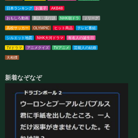
日本ランキング
お菓子
AKB48
おもしろ動画
新語・流行語
NHK朝ドラ
Ｊリーグ
高校サッカー
OLYMPIC
ヒット商品
テレビ番組
シルエット地図
NHK大河ドラマ
有名人の誕生日
TVドラマ
アニメクイズ
TVアニメ
芸能人の結婚
大相撲
新着なぞなぞ