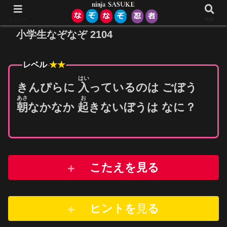
メニュー
検索
小学生なぞなぞ 2104
レベル
★★
はい
きんぴらに
入
っているのは ごぼう
あさ
お
朝
なかなか
起
きないぼうは なに？
こたえを見る
ヒントを
見
る