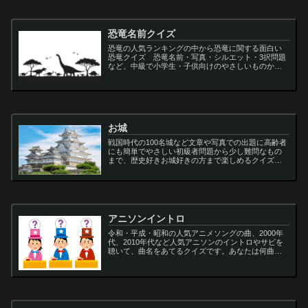
恐竜名前クイズ
恐竜の人気ランキングの中から恐竜に関する面白い
恐竜クイズ 恐竜名前・写真・シルエット・3択問題
など、中級で小学生・子供向けのやさしいものから
大人向けの難しい超難問まで多種用意しています。
ティラノサウルス,スピノサウルス,アロサウルス,モサ
サ...
お城
戦国時代の100名城など文章や写真での出題に高齢者
にも簡単でやさしい初級者問題から少し難問なもの
まで、歴史好きお城好きの方まで楽しめるクイズで
す
アニソンイントロ
令和・平成・昭和の人気アニメソングの曲、2000年
代、2010年代など人気アニソンのイントロやサビを
聴いて、曲名をあてるクイズです。あなたは何曲わ
かりますか？