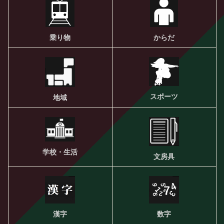
乗り物
からだ
スポーツ
地域
学校・生活
文房具
漢字
数字