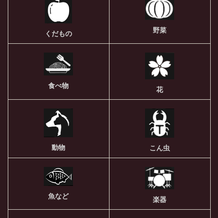
野菜
くだもの
食べ物
花
動物
こん虫
魚など
楽器