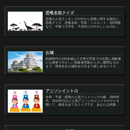
恐竜名前クイズ
恐竜の人気ランキングの中から恐竜に関する面白い
恐竜クイズ 恐竜名前・写真・シルエット・3択問題
など、中級で小学生・子供向けのやさしいものから
大人向けの難しい超難問まで多種用意しています。
ティラノサウルス,スピノサウルス,アロサウルス,モサ
サ...
お城
戦国時代の100名城など文章や写真での出題に高齢者
にも簡単でやさしい初級者問題から少し難問なもの
まで、歴史好きお城好きの方まで楽しめるクイズで
す
アニソンイントロ
令和・平成・昭和の人気アニメソングの曲、2000年
代、2010年代など人気アニソンのイントロやサビを
聴いて、曲名をあてるクイズです。あなたは何曲わ
かりますか？