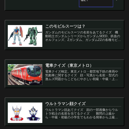
このモビルスーツは？
ガンダムのモビルスーツの名前をあてるクイズ 機
動戦士ガンダムシリーズからガンダムSEED、鉄血の
オルフェンズ、Zガンダム、ガンダムZZの各種モビル
スーツを出題
電車クイズ（東京メトロ）
電車クイズ検定。東京メトロ・都営地下鉄の車両や
気動車に関するクイズ 顔・写真から名前・型式の
激ムズ問題からこどもにやさしい初級・中級・上級
問題の一問一答・3択・4択問題。
ウルトラマン顔クイズ
ウルトラマン顔あてクイズ 顔の一部画像からウル
トラ戦士の名前を当てるクイズ 難問の上級か
ら・中級・初級の小学生でもわかる簡単から上級者
向け問題。名言・セリフ・キャラクター・声優・一
問一答・3択問題まで。