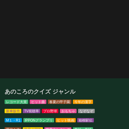
あのころのクイズ ジャンル
レコード大賞
ヒット曲
春夏の甲子園
今年の漢字
新車販売
TV視聴率
プロ野球
おもちゃ
なぞなぞ
M１・R1
IPPONグランプリ
ヒット映画
箱根駅伝