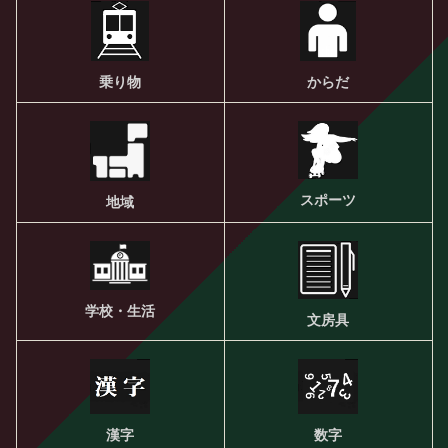
乗り物
からだ
スポーツ
地域
学校・生活
文房具
漢字
数字