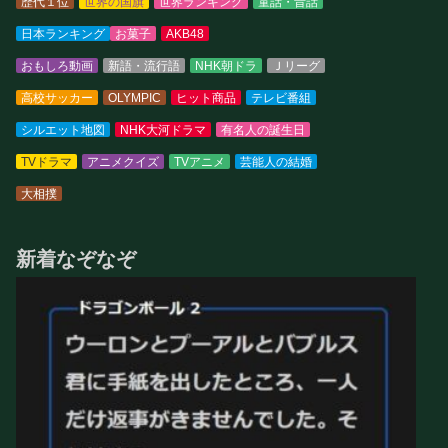
歴代１位
世界の国旗
世界ランキング
童話・昔話
日本ランキング
お菓子
AKB48
おもしろ動画
新語・流行語
NHK朝ドラ
Ｊリーグ
高校サッカー
OLYMPIC
ヒット商品
テレビ番組
シルエット地図
NHK大河ドラマ
有名人の誕生日
TVドラマ
アニメクイズ
TVアニメ
芸能人の結婚
大相撲
新着なぞなぞ