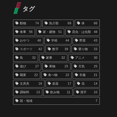
タグ
動物
74
魚介類
69
体
66
食事
56
家・建物
51
昆虫・は虫類
48
おやつ
48
学校
44
野菜
43
スポーツ
42
数字
39
乗り物
33
鳥
32
家事
32
アニメ
30
遊び
27
果物
25
天気
25
職業
22
食べ物
22
衣服
21
文房具
18
楽器
17
花
14
調味料
13
飲み物
11
漢字
10
国・地域
7