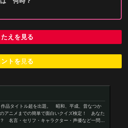
のは
何時
？
こたえを見る
ヒントを
見
る
０作品タイトル超を出題。 昭和、平成、昔なつか
のアニメまでの簡単で面白いクイズ検定！ あなた
？ 名言・セリフ・キャラクター・声優など一問一
までの小学生の簡単問題から難...