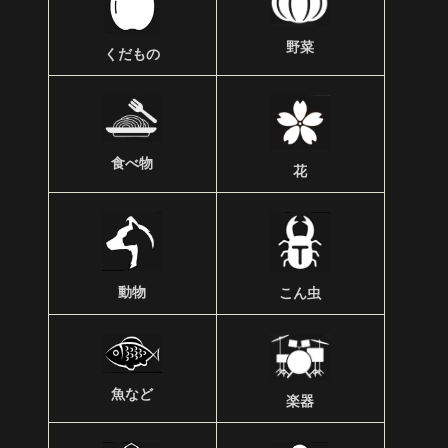
野菜
くだもの
食べ物
花
動物
こん虫
魚など
楽器