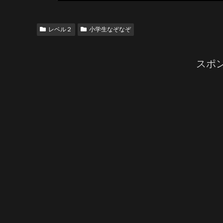
レベル２
小学生なぞなぞ
スポ