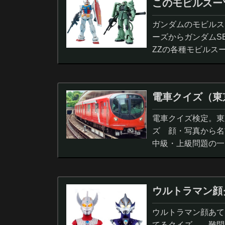
このモビルスー
ガンダムのモビルス
ーズからガンダムS
ZZの各種モビルス
電車クイズ（東
電車クイズ検定。東
ズ 顔・写真から名
中級・上級問題の一
ウルトラマン顔
ウルトラマン顔あて
てるクイズ 難問