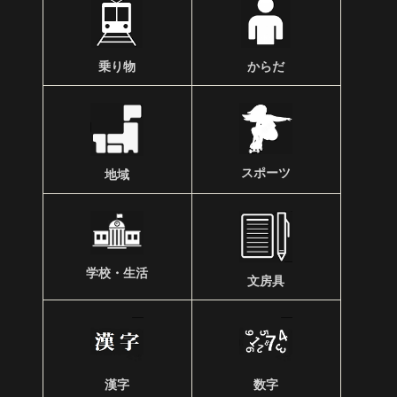
乗り物
からだ
スポーツ
地域
学校・生活
文房具
漢字
数字