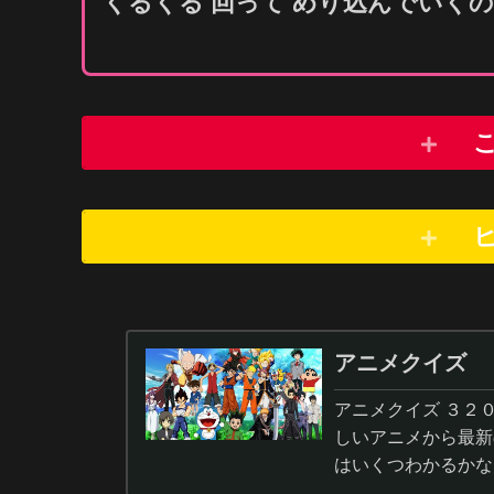
くるくる
回
って めり
込
んでいく
アニメクイズ
アニメクイズ ３２
しいアニメから最新
はいくつわかるかな
答から3択・4択問題