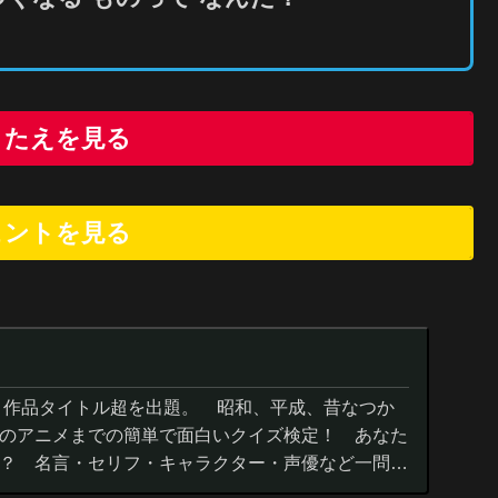
こたえを見る
ヒントを
見
る
０作品タイトル超を出題。 昭和、平成、昔なつか
のアニメまでの簡単で面白いクイズ検定！ あなた
？ 名言・セリフ・キャラクター・声優など一問一
までの小学生の簡単問題から難...