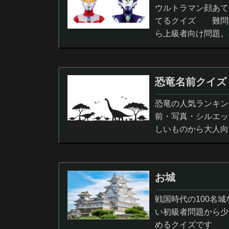
ウルトラマン顔あて
てるクイズ 難問
ら上級者向け問題。
択問題まで。
恐竜名前クイズ
恐竜の人気ランキン
前・写真・シルエッ
しいものから大人向
ノサウルス,スピノサ
お城
戦国時代の100名
い初級者問題から少
めるクイズです