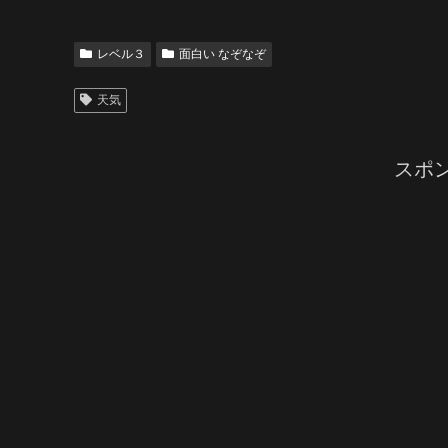
レベル３
面白い なぞなぞ
天気
スポ