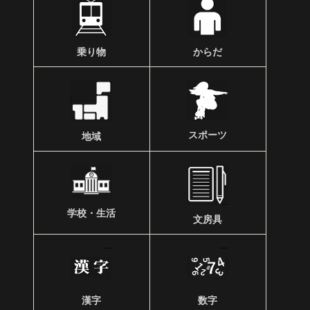
乗り物
からだ
スポーツ
地域
学校・生活
文房具
漢字
数字