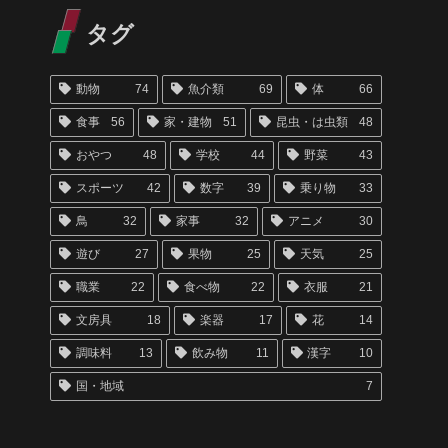
タグ
動物
74
魚介類
69
体
66
食事
56
家・建物
51
昆虫・は虫類
48
おやつ
48
学校
44
野菜
43
スポーツ
42
数字
39
乗り物
33
鳥
32
家事
32
アニメ
30
遊び
27
果物
25
天気
25
職業
22
食べ物
22
衣服
21
文房具
18
楽器
17
花
14
調味料
13
飲み物
11
漢字
10
国・地域
7