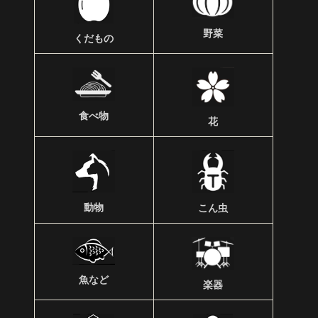
野菜
くだもの
食べ物
花
動物
こん虫
魚など
楽器