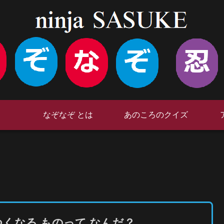
なぞなぞ とは
あのころのクイズ
つくなる ものって なんだ？