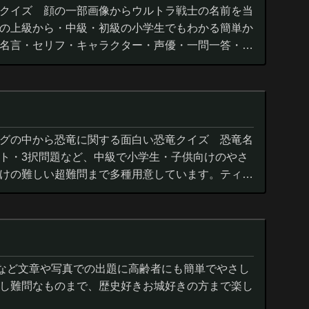
クイズ 顔の一部画像からウルトラ戦士の名前を当
の上級から・中級・初級の小学生でもわかる簡単か
名言・セリフ・キャラクター・声優・一問一答・3
グの中から恐竜に関する面白い恐竜クイズ 恐竜名
ト・3択問題など、中級で小学生・子供向けのやさ
けの難しい超難問まで多種用意しています。ティラ
ウルス,アロサウルス,モササ...
城など文章や写真での出題に高齢者にも簡単でやさし
し難問なものまで、歴史好きお城好きの方まで楽し