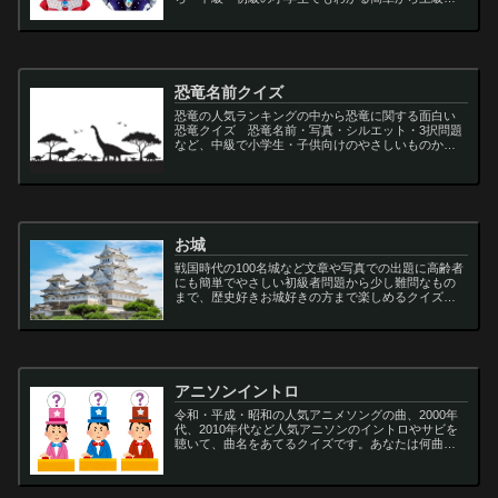
向け問題。名言・セリフ・キャラクター・声優・一
問一答・3択問題まで。
恐竜名前クイズ
恐竜の人気ランキングの中から恐竜に関する面白い
恐竜クイズ 恐竜名前・写真・シルエット・3択問題
など、中級で小学生・子供向けのやさしいものから
大人向けの難しい超難問まで多種用意しています。
ティラノサウルス,スピノサウルス,アロサウルス,モサ
サ...
お城
戦国時代の100名城など文章や写真での出題に高齢者
にも簡単でやさしい初級者問題から少し難問なもの
まで、歴史好きお城好きの方まで楽しめるクイズで
す
アニソンイントロ
令和・平成・昭和の人気アニメソングの曲、2000年
代、2010年代など人気アニソンのイントロやサビを
聴いて、曲名をあてるクイズです。あなたは何曲わ
かりますか？