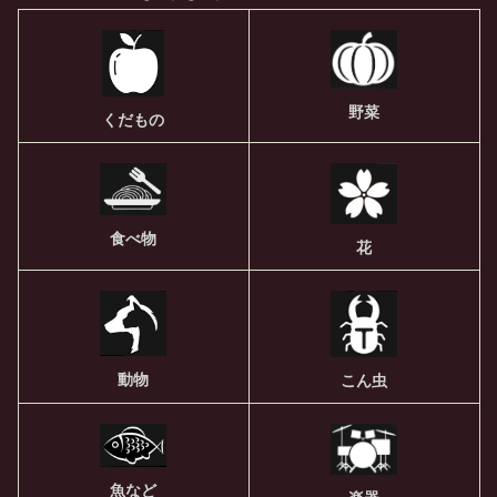
野菜
くだもの
食べ物
花
動物
こん虫
魚など