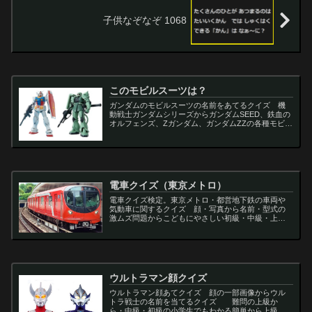
子供なぞなぞ 1068
このモビルスーツは？
ガンダムのモビルスーツの名前をあてるクイズ 機
動戦士ガンダムシリーズからガンダムSEED、鉄血の
オルフェンズ、Zガンダム、ガンダムZZの各種モビル
スーツを出題
電車クイズ（東京メトロ）
電車クイズ検定。東京メトロ・都営地下鉄の車両や
気動車に関するクイズ 顔・写真から名前・型式の
激ムズ問題からこどもにやさしい初級・中級・上級
問題の一問一答・3択・4択問題。
ウルトラマン顔クイズ
ウルトラマン顔あてクイズ 顔の一部画像からウル
トラ戦士の名前を当てるクイズ 難問の上級か
ら・中級・初級の小学生でもわかる簡単から上級者