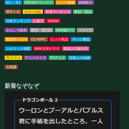
M１・R1
IPPONグランプリ
ヒット映画
箱根駅伝
歴代１位
世界の国旗
世界ランキング
童話・昔話
日本ランキング
お菓子
AKB48
おもしろ動画
新語・流行語
NHK朝ドラ
Ｊリーグ
高校サッカー
OLYMPIC
ヒット商品
テレビ番組
シルエット地図
NHK大河ドラマ
有名人の誕生日
TVドラマ
アニメクイズ
TVアニメ
芸能人の結婚
大相撲
新着なぞなぞ