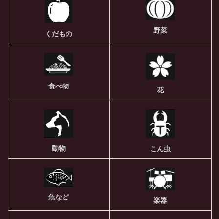
野菜
くだもの
食べ物
花
動物
こん虫
魚など
楽器