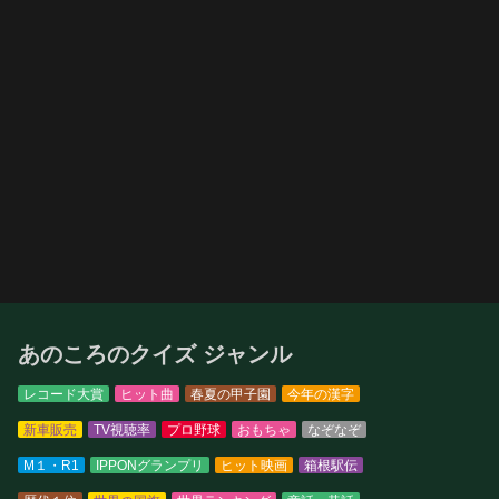
あのころのクイズ ジャンル
レコード大賞
ヒット曲
春夏の甲子園
今年の漢字
新車販売
TV視聴率
プロ野球
おもちゃ
なぞなぞ
M１・R1
IPPONグランプリ
ヒット映画
箱根駅伝