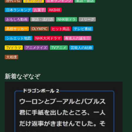
歴代１位
世界の国旗
世界ランキング
童話・昔話
日本ランキング
お菓子
AKB48
おもしろ動画
新語・流行語
NHK朝ドラ
Ｊリーグ
高校サッカー
OLYMPIC
ヒット商品
テレビ番組
シルエット地図
NHK大河ドラマ
有名人の誕生日
TVドラマ
アニメクイズ
TVアニメ
芸能人の結婚
大相撲
新着なぞなぞ