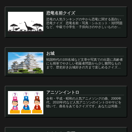
恐竜名前クイズ
恐竜の人気ランキングの中から恐竜に関する面白い
恐竜クイズ 恐竜名前・写真・シルエット・3択問題
など、中級で小学生・子供向けのやさしいものから
大人向けの難しい超難問まで多種用意しています。
ティラノサウルス,スピノサウルス,アロサウルス,モサ
サ...
お城
戦国時代の100名城など文章や写真での出題に高齢者
にも簡単でやさしい初級者問題から少し難問なもの
まで、歴史好きお城好きの方まで楽しめるクイズで
す
アニソンイントロ
令和・平成・昭和の人気アニメソングの曲、2000年
代、2010年代など人気アニソンのイントロやサビを
聴いて、曲名をあてるクイズです。あなたは何曲わ
かりますか？