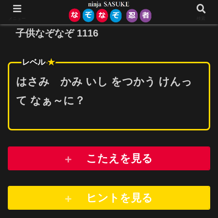
メニュー
検索
子供なぞなぞ 1116
レベル
★
はさみ かみ いし をつかう けんっ
て なぁ～に？
こたえを見る
ヒントを
見
る