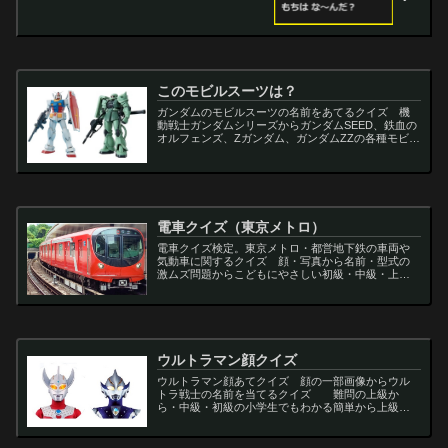
このモビルスーツは？
ガンダムのモビルスーツの名前をあてるクイズ 機
動戦士ガンダムシリーズからガンダムSEED、鉄血の
オルフェンズ、Zガンダム、ガンダムZZの各種モビル
スーツを出題
電車クイズ（東京メトロ）
電車クイズ検定。東京メトロ・都営地下鉄の車両や
気動車に関するクイズ 顔・写真から名前・型式の
激ムズ問題からこどもにやさしい初級・中級・上級
問題の一問一答・3択・4択問題。
ウルトラマン顔クイズ
ウルトラマン顔あてクイズ 顔の一部画像からウル
トラ戦士の名前を当てるクイズ 難問の上級か
ら・中級・初級の小学生でもわかる簡単から上級者
向け問題。名言・セリフ・キャラクター・声優・一
問一答・3択問題まで。