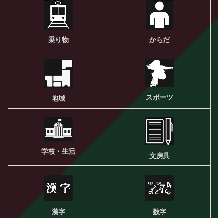
乗り物
からだ
スポーツ
地域
学校・生活
文房具
漢字
数字