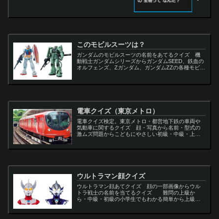
このモビルスーツは？
ガンダムのモビルスーツの名前をあてるクイズ 機
動戦士ガンダムシリーズからガンダムSEED、鉄血の
オルフェンズ、Zガンダム、ガンダムZZの各種モビル
スーツを出題
電車クイズ（東京メトロ）
電車クイズ検定。東京メトロ・都営地下鉄の車両や
気動車に関するクイズ 顔・写真から名前・型式の
激ムズ問題からこどもにやさしい初級・中級・上級
問題の一問一答・3択・4択問題。
ウルトラマン顔クイズ
ウルトラマン顔あてクイズ 顔の一部画像からウル
トラ戦士の名前を当てるクイズ 難問の上級か
ら・中級・初級の小学生でもわかる簡単から上級者
向け問題。名言・セリフ・キャラクター・声優・一
問一答・3択問題まで。