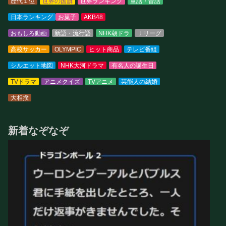
歴代１位
世界の国旗
世界ランキング
童話・昔話
日本ランキング
お菓子
AKB48
おもしろ動画
新語・流行語
NHK朝ドラ
Ｊリーグ
高校サッカー
OLYMPIC
ヒット商品
テレビ番組
シルエット地図
NHK大河ドラマ
有名人の誕生日
TVドラマ
アニメクイズ
TVアニメ
芸能人の結婚
大相撲
新着なぞなぞ