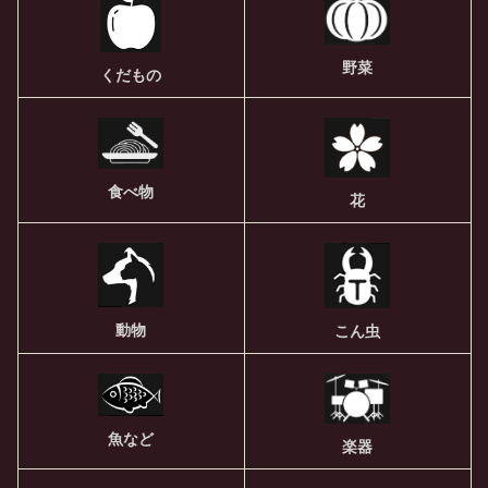
野菜
くだもの
食べ物
花
動物
こん虫
魚など
楽器