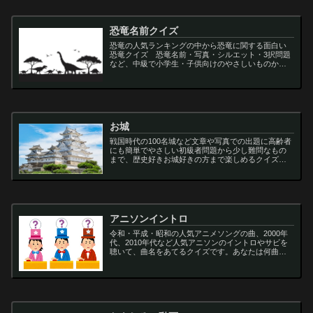
恐竜名前クイズ
恐竜の人気ランキングの中から恐竜に関する面白い
恐竜クイズ 恐竜名前・写真・シルエット・3択問題
など、中級で小学生・子供向けのやさしいものから
大人向けの難しい超難問まで多種用意しています。
ティラノサウルス,スピノサウルス,アロサウルス,モサ
サ...
お城
戦国時代の100名城など文章や写真での出題に高齢者
にも簡単でやさしい初級者問題から少し難問なもの
まで、歴史好きお城好きの方まで楽しめるクイズで
す
アニソンイントロ
令和・平成・昭和の人気アニメソングの曲、2000年
代、2010年代など人気アニソンのイントロやサビを
聴いて、曲名をあてるクイズです。あなたは何曲わ
かりますか？