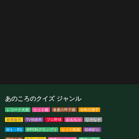
あのころのクイズ ジャンル
レコード大賞
ヒット曲
春夏の甲子園
今年の漢字
新車販売
TV視聴率
プロ野球
おもちゃ
なぞなぞ
M１・R1
IPPONグランプリ
ヒット映画
箱根駅伝