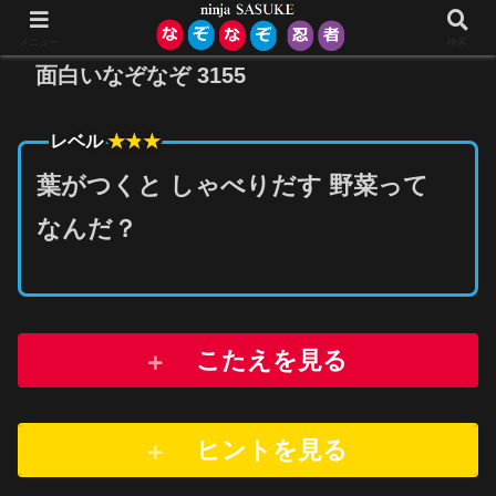
メニュー
検索
面白いなぞなぞ 3155
★★
★
レベル
葉がつくと しゃべりだす 野菜って
なんだ？
こたえを見る
ヒントを
見
る