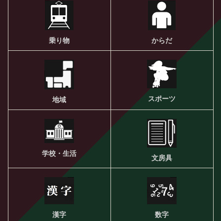
乗り物
からだ
スポーツ
地域
学校・生活
文房具
漢字
数字