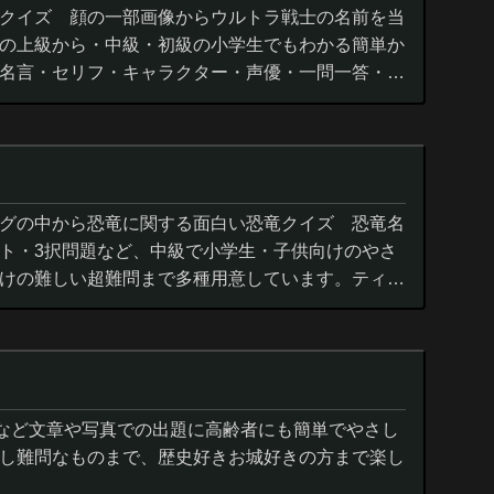
クイズ 顔の一部画像からウルトラ戦士の名前を当
の上級から・中級・初級の小学生でもわかる簡単か
名言・セリフ・キャラクター・声優・一問一答・3
グの中から恐竜に関する面白い恐竜クイズ 恐竜名
ト・3択問題など、中級で小学生・子供向けのやさ
けの難しい超難問まで多種用意しています。ティラ
ウルス,アロサウルス,モササ...
城など文章や写真での出題に高齢者にも簡単でやさし
し難問なものまで、歴史好きお城好きの方まで楽し