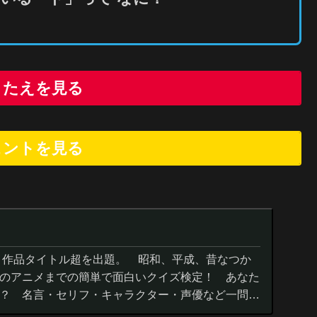
こたえを見る
ヒントを
見
る
０作品タイトル超を出題。 昭和、平成、昔なつか
のアニメまでの簡単で面白いクイズ検定！ あなた
？ 名言・セリフ・キャラクター・声優など一問一
までの小学生の簡単問題から難...