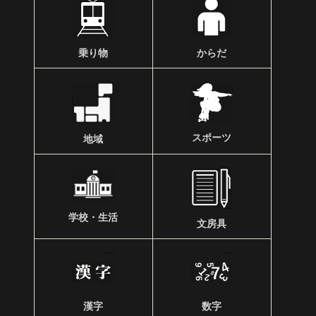
乗り物
からだ
スポーツ
地域
学校・生活
文房具
漢字
数字