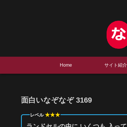
Home
サイト紹介
面白いなぞなぞ 3169
★★
★
レベル
ランドセルの中に いくつも 入っ