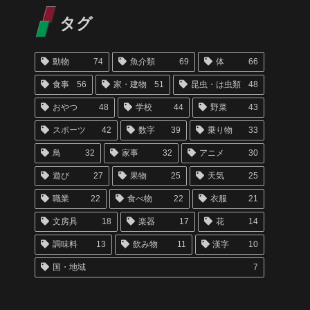
タグ
動物
74
魚介類
69
体
66
食事
56
家・建物
51
昆虫・は虫類
48
おやつ
48
学校
44
野菜
43
スポーツ
42
数字
39
乗り物
33
鳥
32
家事
32
アニメ
30
遊び
27
果物
25
天気
25
職業
22
食べ物
22
衣服
21
文房具
18
楽器
17
花
14
調味料
13
飲み物
11
漢字
10
国・地域
7