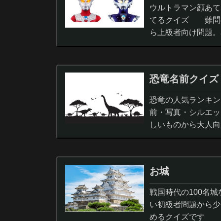
ウルトラマン顔あて
てるクイズ 難問
ら上級者向け問題。
択問題まで。
恐竜名前クイズ
恐竜の人気ランキン
前・写真・シルエッ
しいものから大人向
ノサウルス,スピノサ
お城
戦国時代の100名
い初級者問題から少
めるクイズです