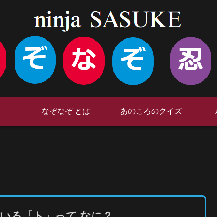
なぞなぞ とは
あのころのクイズ
ている「ト」って なに？