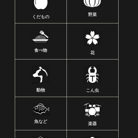
野菜
くだもの
食べ物
花
動物
こん虫
魚など
楽器