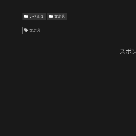
レベル３
文房具
文房具
スポ