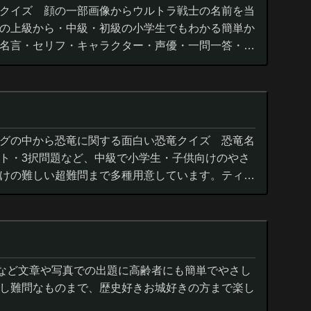
クイズ 顔の一部画像からウルトラ戦士の名前を当
の上級から・中級・初級の小学生でもわかる簡単か
名言・セリフ・キャラクター・声優・一問一答・3
グの中から恐竜に関する面白い恐竜クイズ 恐竜名
ト・3択問題など、中級で小学生・子供向けのやさ
けの難しい超難問まで多種用意しています。ティラ
ウルス,アロサウルス,モササ...
城など文章や写真での出題に高齢者にも簡単でやさし
し難問なものまで、歴史好きお城好きの方まで楽し