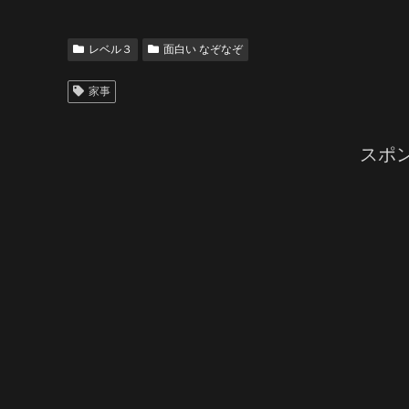
レベル３
面白い なぞなぞ
家事
スポ