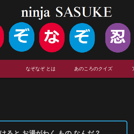
なぞなぞ とは
あのころのクイズ
けると お湯がわく もの なんだ？