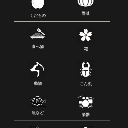
野菜
くだもの
食べ物
花
動物
こん虫
魚など
楽器