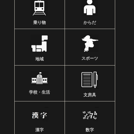
乗り物
からだ
スポーツ
地域
学校・生活
文房具
漢字
数字