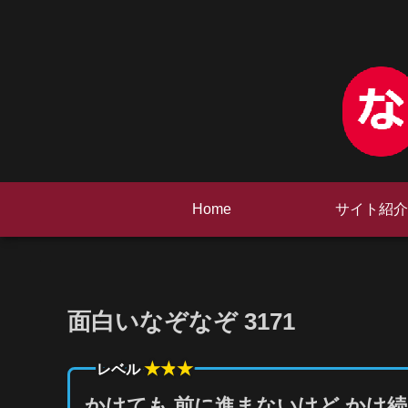
Home
サイト紹介
面白いなぞなぞ 3171
★★
★
レベル
かけても 前に進まないけど かけ続