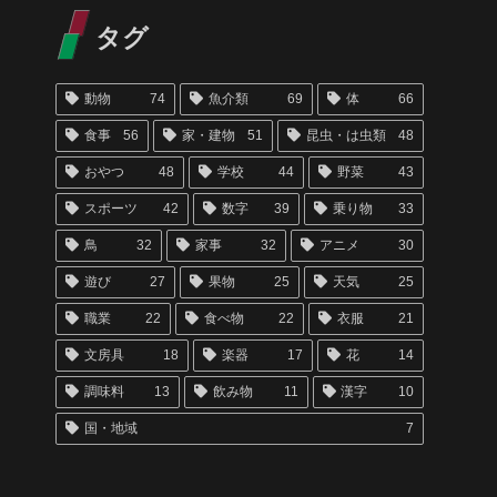
タグ
動物
74
魚介類
69
体
66
食事
56
家・建物
51
昆虫・は虫類
48
おやつ
48
学校
44
野菜
43
スポーツ
42
数字
39
乗り物
33
鳥
32
家事
32
アニメ
30
遊び
27
果物
25
天気
25
職業
22
食べ物
22
衣服
21
文房具
18
楽器
17
花
14
調味料
13
飲み物
11
漢字
10
国・地域
7