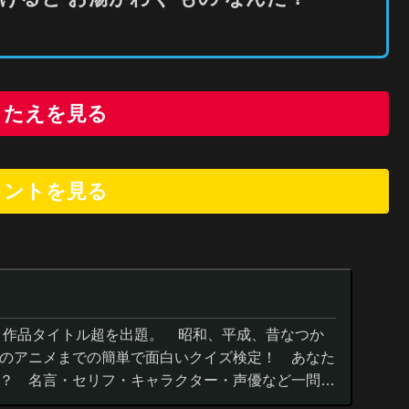
こたえを見る
ヒントを
見
る
０作品タイトル超を出題。 昭和、平成、昔なつか
のアニメまでの簡単で面白いクイズ検定！ あなた
？ 名言・セリフ・キャラクター・声優など一問一
までの小学生の簡単問題から難...