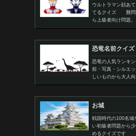
ウルトラマン顔あて
てるクイズ 難問
ら上級者向け問題。
択問題まで。
恐竜名前クイズ
恐竜の人気ランキン
前・写真・シルエッ
しいものから大人向
ノサウルス,スピノサ
お城
戦国時代の100名
い初級者問題から少
めるクイズです