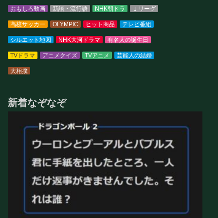
おもしろ動画
新語・流行語
NHK朝ドラ
Ｊリーグ
高校サッカー
OLYMPIC
ヒット商品
テレビ番組
シルエット地図
NHK大河ドラマ
有名人の誕生日
TVドラマ
アニメクイズ
TVアニメ
芸能人の結婚
大相撲
新着なぞなぞ