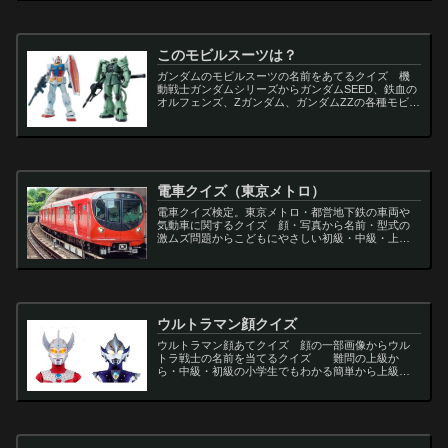
このモビルスーツは？
ガンダムのモビルスーツの名前をあてるクイズ 機
動戦士ガンダムシリーズからガンダムSEED、鉄血の
オルフェンズ、Zガンダム、ガンダムZZの各種モビル
スーツを出題
電車クイズ（東京メトロ）
電車クイズ検定。東京メトロ・都営地下鉄の車両や
気動車に関するクイズ 顔・写真から名前・型式の
激ムズ問題からこどもにやさしい初級・中級・上級
問題の一問一答・3択・4択問題。
ウルトラマン顔クイズ
ウルトラマン顔あてクイズ 顔の一部画像からウル
トラ戦士の名前を当てるクイズ 難問の上級か
ら・中級・初級の小学生でもわかる簡単から上級者
向け問題。名言・セリフ・キャラクター・声優・一
問一答・3択問題まで。