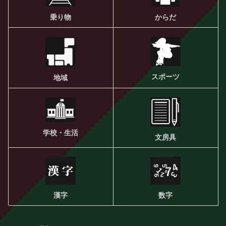
乗り物
からだ
スポーツ
地域
学校・生活
文房具
漢字
数字