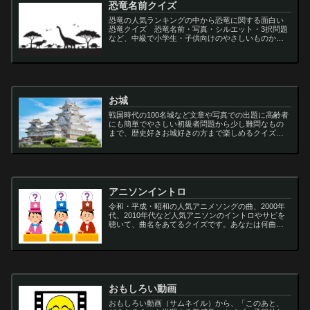
恐竜名前クイズ
恐竜の人気ランキングの中から恐竜に関する面白い
恐竜クイズ 恐竜名前・写真・シルエット・3択問題
など、中級で小学生・子供向けのやさしいものから
大人向けの難しい超難問まで多種用意しています。
ティラノサウルス,スピノサウルス,アロサウルス,モサ
サ...
お城
戦国時代の100名城など文章や写真での出題に高齢者
にも簡単でやさしい初級者問題から少し難問なもの
まで、歴史好きお城好きの方まで楽しめるクイズで
す
アニソンイントロ
令和・平成・昭和の人気アニメソングの曲、2000年
代、2010年代など人気アニソンのイントロやサビを
聴いて、曲名をあてるクイズです。あなたは何曲わ
かりますか？
おもしろい動画
おもしろい動画（サムネイル）から、「このあと、