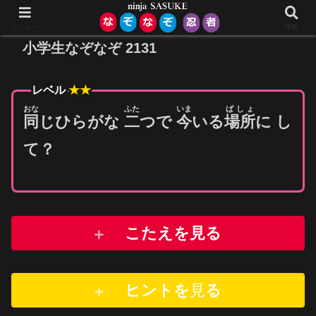
メニュー
検索
小学生なぞなぞ 2131
レベル
★★
おな
ふた
いま
ばしょ
同
じひらがな
二
つで
今
いる
場所
に し
て？
こたえを見る
ヒントを
見
る