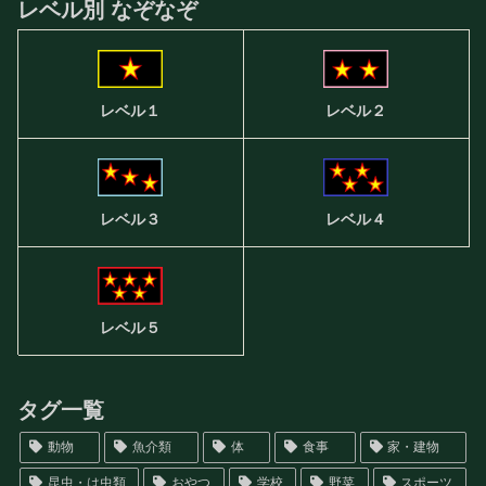
レベル別 なぞなぞ
レベル２
レベル１
レベル３
レベル４
レベル５
タグ一覧
動物
魚介類
体
食事
家・建物
昆虫・は虫類
おやつ
学校
野菜
スポーツ