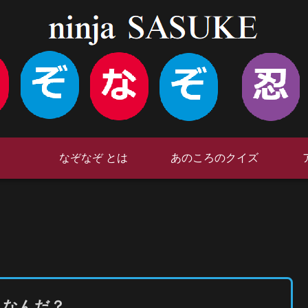
なぞなぞ とは
あのころのクイズ
 なんだ？