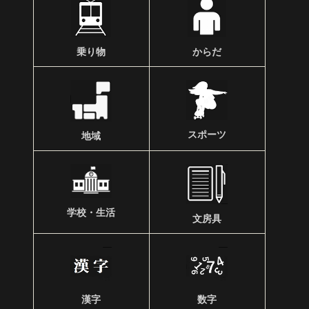
乗り物
からだ
スポーツ
地域
学校・生活
文房具
漢字
数字