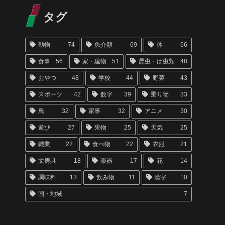
タグ
動物
74
魚介類
69
体
66
食事
56
家・建物
51
昆虫・は虫類
48
おやつ
48
学校
44
野菜
43
スポーツ
42
数字
39
乗り物
33
鳥
32
家事
32
アニメ
30
遊び
27
果物
25
天気
25
職業
22
食べ物
22
衣服
21
文房具
18
楽器
17
花
14
調味料
13
飲み物
11
漢字
10
国・地域
7