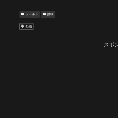
レベル３
動物
動物
スポ