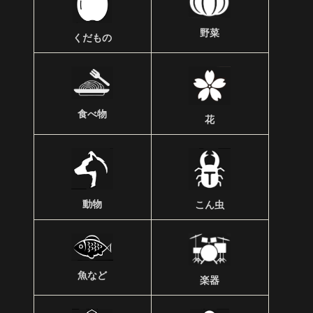
野菜
くだもの
食べ物
花
動物
こん虫
魚など
楽器