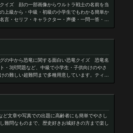
クイズ 顔の一部画像からウルトラ戦士の名前を当
の上級から・中級・初級の小学生でもわかる簡単か
名言・セリフ・キャラクター・声優・一問一答・3
グの中から恐竜に関する面白い恐竜クイズ 恐竜名
ト・3択問題など、中級で小学生・子供向けのやさ
けの難しい超難問まで多種用意しています。ティラ
ウルス,アロサウルス,モササ...
城など文章や写真での出題に高齢者にも簡単でやさし
し難問なものまで、歴史好きお城好きの方まで楽し