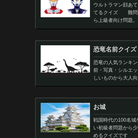
ウルトラマン顔あて
てるクイズ 難問
ら上級者向け問題。
択問題まで。
恐竜名前クイズ
恐竜の人気ランキン
前・写真・シルエッ
しいものから大人向
ノサウルス,スピノサ
お城
戦国時代の100名
い初級者問題から少
めるクイズです