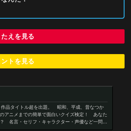
こたえを見る
ヒントを
見
る
０作品タイトル超を出題。 昭和、平成、昔なつか
のアニメまでの簡単で面白いクイズ検定！ あなた
？ 名言・セリフ・キャラクター・声優など一問一
までの小学生の簡単問題から難...