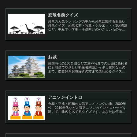
恐竜名前クイズ
恐竜の人気ランキングの中から恐竜に関する面白い
恐竜クイズ 恐竜名前・写真・シルエット・3択問題
など、中級で小学生・子供向けのやさしいものから
大人向けの難しい超難問まで多種用意しています。
ティラノサウルス,スピノサウルス,アロサウルス,モサ
サ...
お城
戦国時代の100名城など文章や写真での出題に高齢者
にも簡単でやさしい初級者問題から少し難問なもの
まで、歴史好きお城好きの方まで楽しめるクイズで
す
アニソンイントロ
令和・平成・昭和の人気アニメソングの曲、2000年
代、2010年代など人気アニソンのイントロやサビを
聴いて、曲名をあてるクイズです。あなたは何曲わ
かりますか？