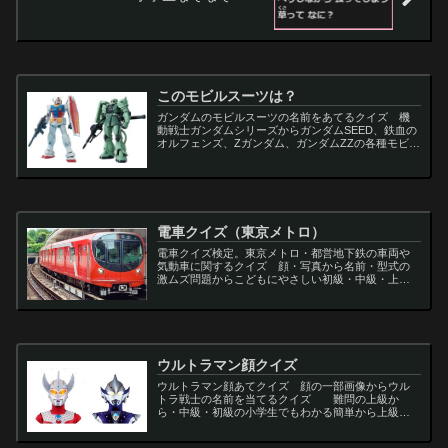
このモビルスーツは？
ガンダムのモビルスーツの名前をあてるクイズ 機
動戦士ガンダムシリーズからガンダムSEED、鉄血の
オルフェンズ、Zガンダム、ガンダムZZの各種モビル
スーツを出題
電車クイズ（東京メトロ）
電車クイズ検定。東京メトロ・都営地下鉄の車両や
気動車に関するクイズ 顔・写真から名前・型式の
激ムズ問題からこどもにやさしい初級・中級・上級
問題の一問一答・3択・4択問題。
ウルトラマン顔クイズ
ウルトラマン顔あてクイズ 顔の一部画像からウル
トラ戦士の名前を当てるクイズ 難問の上級か
ら・中級・初級の小学生でもわかる簡単から上級者
向け問題。名言・セリフ・キャラクター・声優・一
問一答・3択問題まで。