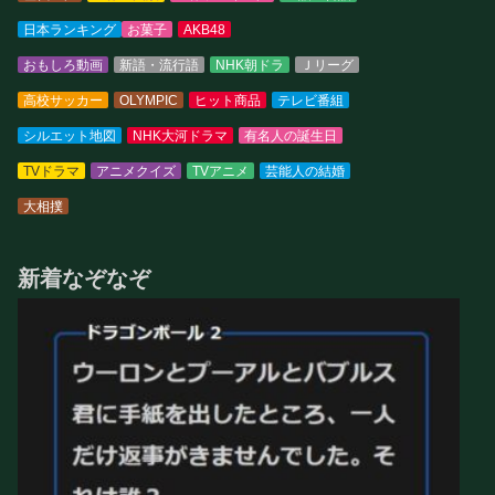
日本ランキング
お菓子
AKB48
おもしろ動画
新語・流行語
NHK朝ドラ
Ｊリーグ
高校サッカー
OLYMPIC
ヒット商品
テレビ番組
シルエット地図
NHK大河ドラマ
有名人の誕生日
TVドラマ
アニメクイズ
TVアニメ
芸能人の結婚
大相撲
新着なぞなぞ