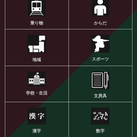
乗り物
からだ
スポーツ
地域
学校・生活
文房具
漢字
数字