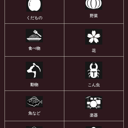
野菜
くだもの
食べ物
花
動物
こん虫
魚など
楽器