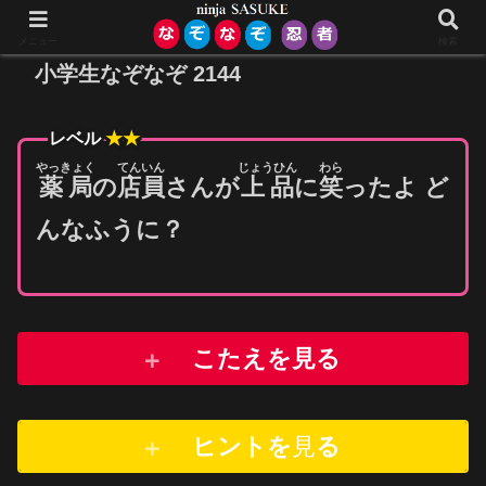
メニュー
検索
小学生なぞなぞ 2144
レベル
★★
やっきょく
てんいん
じょうひん
わら
薬局
の
店員
さんが
上品
に
笑
ったよ ど
んなふうに？
こたえを見る
ヒントを
見
る