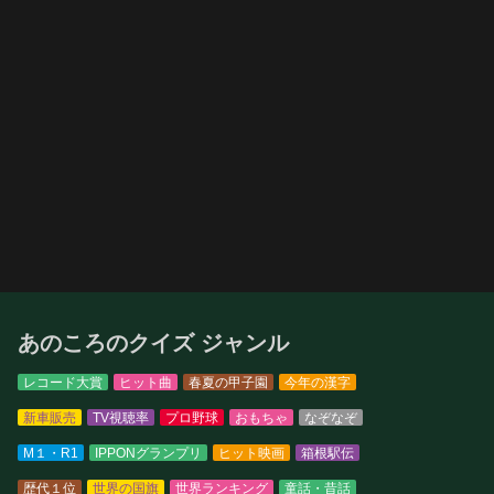
あのころのクイズ ジャンル
レコード大賞
ヒット曲
春夏の甲子園
今年の漢字
新車販売
TV視聴率
プロ野球
おもちゃ
なぞなぞ
M１・R1
IPPONグランプリ
ヒット映画
箱根駅伝
歴代１位
世界の国旗
世界ランキング
童話・昔話