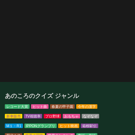
あのころのクイズ ジャンル
レコード大賞
ヒット曲
春夏の甲子園
今年の漢字
新車販売
TV視聴率
プロ野球
おもちゃ
なぞなぞ
M１・R1
IPPONグランプリ
ヒット映画
箱根駅伝