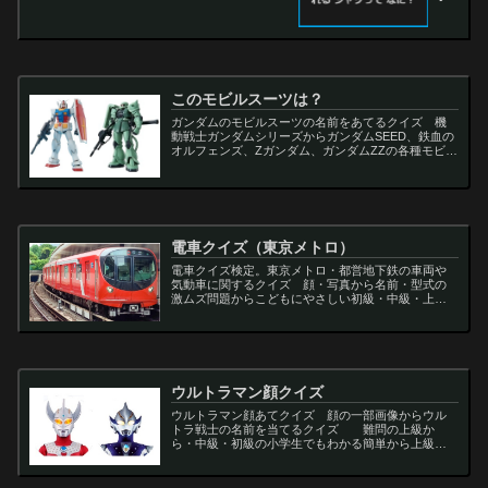
このモビルスーツは？
ガンダムのモビルスーツの名前をあてるクイズ 機
動戦士ガンダムシリーズからガンダムSEED、鉄血の
オルフェンズ、Zガンダム、ガンダムZZの各種モビル
スーツを出題
電車クイズ（東京メトロ）
電車クイズ検定。東京メトロ・都営地下鉄の車両や
気動車に関するクイズ 顔・写真から名前・型式の
激ムズ問題からこどもにやさしい初級・中級・上級
問題の一問一答・3択・4択問題。
ウルトラマン顔クイズ
ウルトラマン顔あてクイズ 顔の一部画像からウル
トラ戦士の名前を当てるクイズ 難問の上級か
ら・中級・初級の小学生でもわかる簡単から上級者
向け問題。名言・セリフ・キャラクター・声優・一
問一答・3択問題まで。