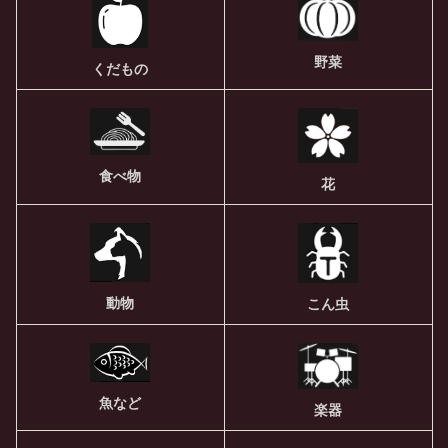
野菜
くだもの
食べ物
花
動物
こん虫
魚など
楽器