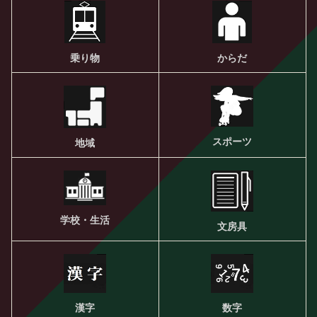
乗り物
からだ
スポーツ
地域
学校・生活
文房具
漢字
数字