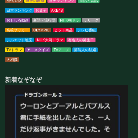
歴代１位
世界の国旗
世界ランキング
童話・昔話
日本ランキング
お菓子
AKB48
おもしろ動画
新語・流行語
NHK朝ドラ
Ｊリーグ
高校サッカー
OLYMPIC
ヒット商品
テレビ番組
シルエット地図
NHK大河ドラマ
有名人の誕生日
TVドラマ
アニメクイズ
TVアニメ
芸能人の結婚
大相撲
新着なぞなぞ