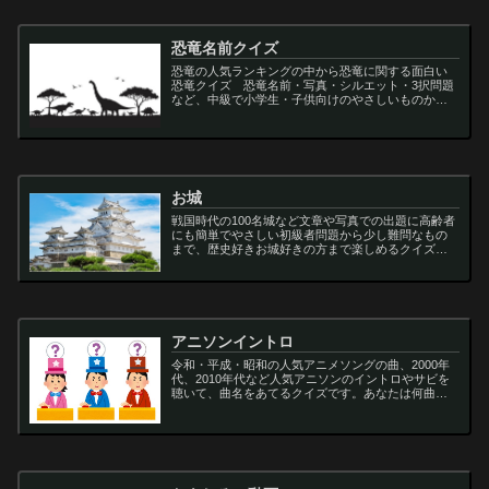
恐竜名前クイズ
恐竜の人気ランキングの中から恐竜に関する面白い
恐竜クイズ 恐竜名前・写真・シルエット・3択問題
など、中級で小学生・子供向けのやさしいものから
大人向けの難しい超難問まで多種用意しています。
ティラノサウルス,スピノサウルス,アロサウルス,モサ
サ...
お城
戦国時代の100名城など文章や写真での出題に高齢者
にも簡単でやさしい初級者問題から少し難問なもの
まで、歴史好きお城好きの方まで楽しめるクイズで
す
アニソンイントロ
令和・平成・昭和の人気アニメソングの曲、2000年
代、2010年代など人気アニソンのイントロやサビを
聴いて、曲名をあてるクイズです。あなたは何曲わ
かりますか？