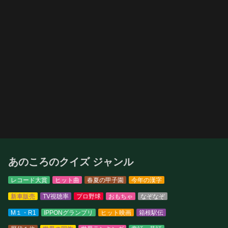
あのころのクイズ ジャンル
レコード大賞
ヒット曲
春夏の甲子園
今年の漢字
新車販売
TV視聴率
プロ野球
おもちゃ
なぞなぞ
M１・R1
IPPONグランプリ
ヒット映画
箱根駅伝