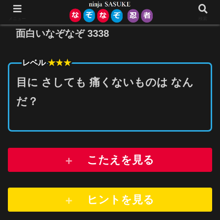
メニュー
検索
面白いなぞなぞ 3338
★★
★
レベル
目に さしても 痛くないものは なん
だ？
こたえを見る
ヒントを
見
る