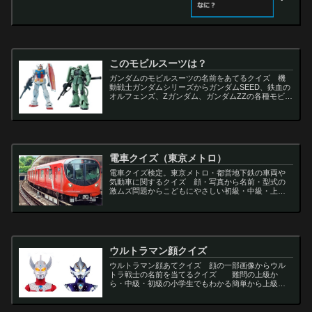
このモビルスーツは？
ガンダムのモビルスーツの名前をあてるクイズ 機
動戦士ガンダムシリーズからガンダムSEED、鉄血の
オルフェンズ、Zガンダム、ガンダムZZの各種モビル
スーツを出題
電車クイズ（東京メトロ）
電車クイズ検定。東京メトロ・都営地下鉄の車両や
気動車に関するクイズ 顔・写真から名前・型式の
激ムズ問題からこどもにやさしい初級・中級・上級
問題の一問一答・3択・4択問題。
ウルトラマン顔クイズ
ウルトラマン顔あてクイズ 顔の一部画像からウル
トラ戦士の名前を当てるクイズ 難問の上級か
ら・中級・初級の小学生でもわかる簡単から上級者
向け問題。名言・セリフ・キャラクター・声優・一
問一答・3択問題まで。