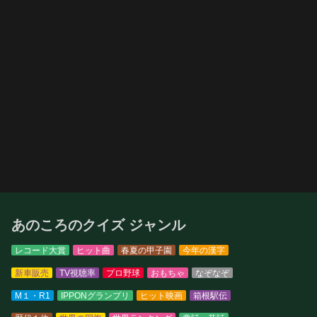
あのころのクイズ ジャンル
レコード大賞
ヒット曲
春夏の甲子園
今年の漢字
新車販売
TV視聴率
プロ野球
おもちゃ
なぞなぞ
M１・R1
IPPONグランプリ
ヒット映画
箱根駅伝