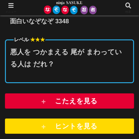
メニュー
検索
面白いなぞなぞ 3348
★★
★
レベル
悪人を つかまえる 尾が まわってい
る人は だれ？
こたえを見る
ヒントを
見
る