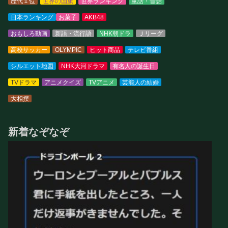
歴代１位
世界の国旗
世界ランキング
童話・昔話
日本ランキング
お菓子
AKB48
おもしろ動画
新語・流行語
NHK朝ドラ
Ｊリーグ
高校サッカー
OLYMPIC
ヒット商品
テレビ番組
シルエット地図
NHK大河ドラマ
有名人の誕生日
TVドラマ
アニメクイズ
TVアニメ
芸能人の結婚
大相撲
新着なぞなぞ