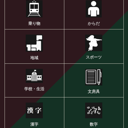
乗り物
からだ
スポーツ
地域
学校・生活
文房具
漢字
数字