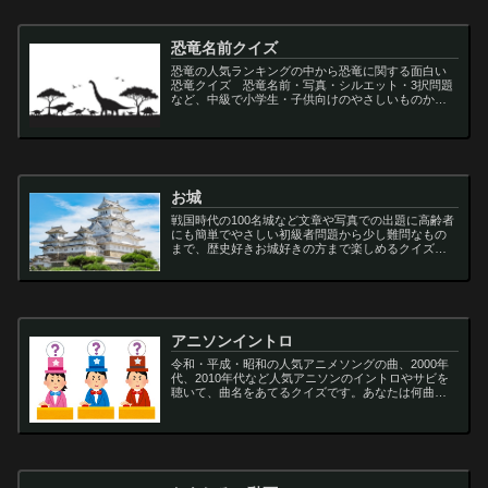
恐竜名前クイズ
恐竜の人気ランキングの中から恐竜に関する面白い
恐竜クイズ 恐竜名前・写真・シルエット・3択問題
など、中級で小学生・子供向けのやさしいものから
大人向けの難しい超難問まで多種用意しています。
ティラノサウルス,スピノサウルス,アロサウルス,モサ
サ...
お城
戦国時代の100名城など文章や写真での出題に高齢者
にも簡単でやさしい初級者問題から少し難問なもの
まで、歴史好きお城好きの方まで楽しめるクイズで
す
アニソンイントロ
令和・平成・昭和の人気アニメソングの曲、2000年
代、2010年代など人気アニソンのイントロやサビを
聴いて、曲名をあてるクイズです。あなたは何曲わ
かりますか？