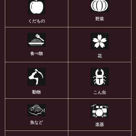
野菜
くだもの
食べ物
花
動物
こん虫
魚など
楽器