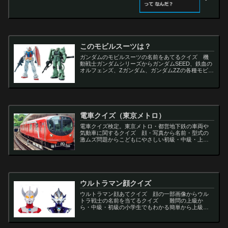
このモビルスーツは？
ガンダムのモビルスーツの名前をあてるクイズ 機
動戦士ガンダムシリーズからガンダムSEED、鉄血の
オルフェンズ、Zガンダム、ガンダムZZの各種モビル
スーツを出題
電車クイズ（東京メトロ）
電車クイズ検定。東京メトロ・都営地下鉄の車両や
気動車に関するクイズ 顔・写真から名前・型式の
激ムズ問題からこどもにやさしい初級・中級・上級
問題の一問一答・3択・4択問題。
ウルトラマン顔クイズ
ウルトラマン顔あてクイズ 顔の一部画像からウル
トラ戦士の名前を当てるクイズ 難問の上級か
ら・中級・初級の小学生でもわかる簡単から上級者
向け問題。名言・セリフ・キャラクター・声優・一
問一答・3択問題まで。