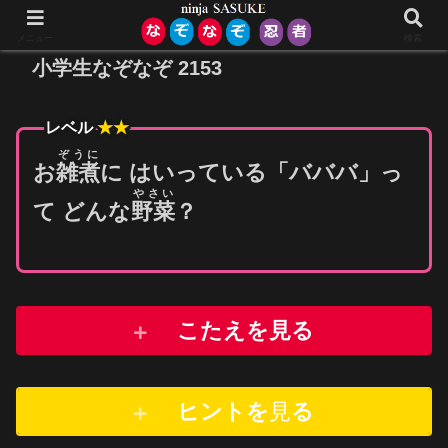
メニュー
検索
小学生なぞなぞ 2153
レベル
★★
ぞうに
お
雑煮
に はいっている「バババ」っ
やさい
て どんな
野菜
？
こたえを見る
ヒントを
見
る