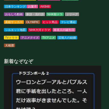
日本ランキング
お菓子
AKB48
おもしろ動画
新語・流行語
NHK朝ドラ
Ｊリーグ
高校サッカー
OLYMPIC
ヒット商品
テレビ番組
シルエット地図
NHK大河ドラマ
有名人の誕生日
TVドラマ
アニメクイズ
TVアニメ
芸能人の結婚
大相撲
新着なぞなぞ