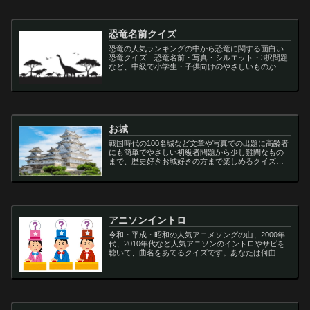
恐竜名前クイズ
恐竜の人気ランキングの中から恐竜に関する面白い
恐竜クイズ 恐竜名前・写真・シルエット・3択問題
など、中級で小学生・子供向けのやさしいものから
大人向けの難しい超難問まで多種用意しています。
ティラノサウルス,スピノサウルス,アロサウルス,モサ
サ...
お城
戦国時代の100名城など文章や写真での出題に高齢者
にも簡単でやさしい初級者問題から少し難問なもの
まで、歴史好きお城好きの方まで楽しめるクイズで
す
アニソンイントロ
令和・平成・昭和の人気アニメソングの曲、2000年
代、2010年代など人気アニソンのイントロやサビを
聴いて、曲名をあてるクイズです。あなたは何曲わ
かりますか？