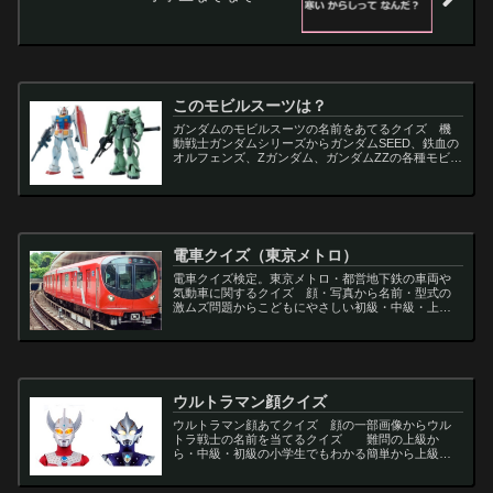
このモビルスーツは？
ガンダムのモビルスーツの名前をあてるクイズ 機
動戦士ガンダムシリーズからガンダムSEED、鉄血の
オルフェンズ、Zガンダム、ガンダムZZの各種モビル
スーツを出題
電車クイズ（東京メトロ）
電車クイズ検定。東京メトロ・都営地下鉄の車両や
気動車に関するクイズ 顔・写真から名前・型式の
激ムズ問題からこどもにやさしい初級・中級・上級
問題の一問一答・3択・4択問題。
ウルトラマン顔クイズ
ウルトラマン顔あてクイズ 顔の一部画像からウル
トラ戦士の名前を当てるクイズ 難問の上級か
ら・中級・初級の小学生でもわかる簡単から上級者
向け問題。名言・セリフ・キャラクター・声優・一
問一答・3択問題まで。