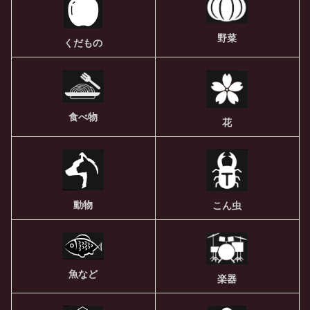
野菜
くだもの
食べ物
花
動物
こん虫
魚など
楽器