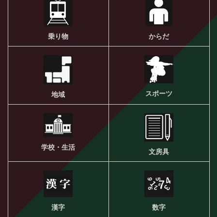
乗り物
からだ
スポーツ
地域
学校・生活
文房具
漢字
数字