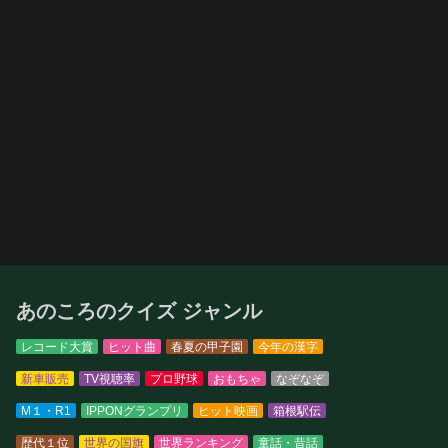
あのころのクイズ ジャンル
レコード大賞
ヒット曲
春夏の甲子園
今年の漢字
新車販売
TV視聴率
プロ野球
おもちゃ
なぞなぞ
M１・R1
IPPONグランプリ
ヒット映画
箱根駅伝
歴代１位
世界の国旗
世界ランキング
童話・昔話