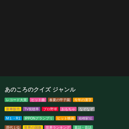
あのころのクイズ ジャンル
レコード大賞
ヒット曲
春夏の甲子園
今年の漢字
新車販売
TV視聴率
プロ野球
おもちゃ
なぞなぞ
M１・R1
IPPONグランプリ
ヒット映画
箱根駅伝
歴代１位
世界の国旗
世界ランキング
童話・昔話