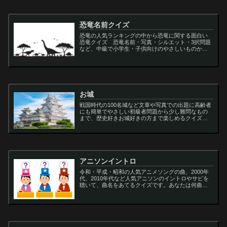
恐竜名前クイズ
恐竜の人気ランキングの中から恐竜に関する面白い
恐竜クイズ 恐竜名前・写真・シルエット・3択問題
など、中級で小学生・子供向けのやさしいものから
大人向けの難しい超難問まで多種用意しています。
ティラノサウルス,スピノサウルス,アロサウルス,モサ
サ...
お城
戦国時代の100名城など文章や写真での出題に高齢者
にも簡単でやさしい初級者問題から少し難問なもの
まで、歴史好きお城好きの方まで楽しめるクイズで
す
アニソンイントロ
令和・平成・昭和の人気アニメソングの曲、2000年
代、2010年代など人気アニソンのイントロやサビを
聴いて、曲名をあてるクイズです。あなたは何曲わ
かりますか？