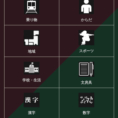
乗り物
からだ
スポーツ
地域
学校・生活
文房具
漢字
数字