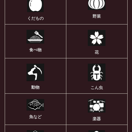
野菜
くだもの
食べ物
花
動物
こん虫
魚など
楽器