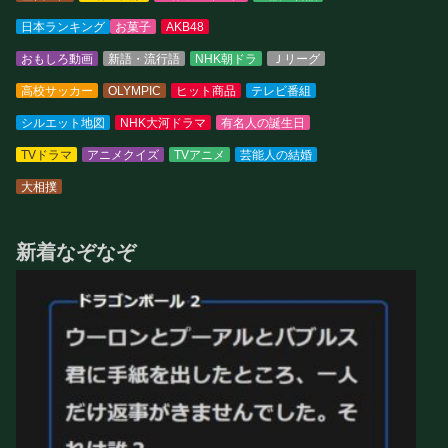
日本ランキング
お菓子
AKB48
おもしろ動画
新語・流行語
NHK朝ドラ
Ｊリーグ
高校サッカー
OLYMPIC
ヒット商品
テレビ番組
シルエット地図
NHK大河ドラマ
有名人の誕生日
TVドラマ
アニメクイズ
TVアニメ
芸能人の結婚
大相撲
新着なぞなぞ