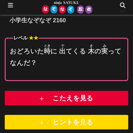
メニュー
検索
小学生なぞなぞ 2160
レベル
★★
とき
で
き
み
おどろいた
時
に
出
てくる
木
の
実
って
なんだ？
こたえを見る
ヒントを
見
る