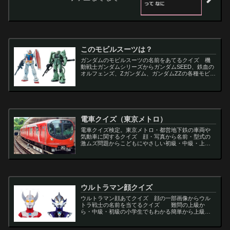
このモビルスーツは？
ガンダムのモビルスーツの名前をあてるクイズ 機
動戦士ガンダムシリーズからガンダムSEED、鉄血の
オルフェンズ、Zガンダム、ガンダムZZの各種モビル
スーツを出題
電車クイズ（東京メトロ）
電車クイズ検定。東京メトロ・都営地下鉄の車両や
気動車に関するクイズ 顔・写真から名前・型式の
激ムズ問題からこどもにやさしい初級・中級・上級
問題の一問一答・3択・4択問題。
ウルトラマン顔クイズ
ウルトラマン顔あてクイズ 顔の一部画像からウル
トラ戦士の名前を当てるクイズ 難問の上級か
ら・中級・初級の小学生でもわかる簡単から上級者
向け問題。名言・セリフ・キャラクター・声優・一
問一答・3択問題まで。