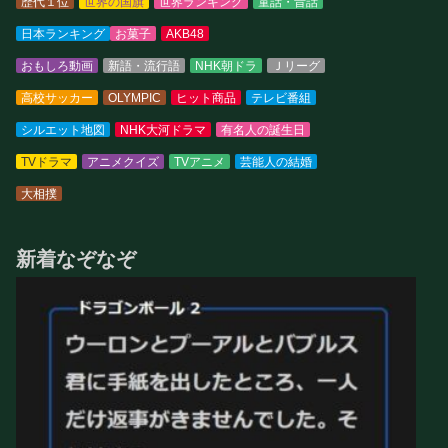
歴代１位
世界の国旗
世界ランキング
童話・昔話
日本ランキング
お菓子
AKB48
おもしろ動画
新語・流行語
NHK朝ドラ
Ｊリーグ
高校サッカー
OLYMPIC
ヒット商品
テレビ番組
シルエット地図
NHK大河ドラマ
有名人の誕生日
TVドラマ
アニメクイズ
TVアニメ
芸能人の結婚
大相撲
新着なぞなぞ