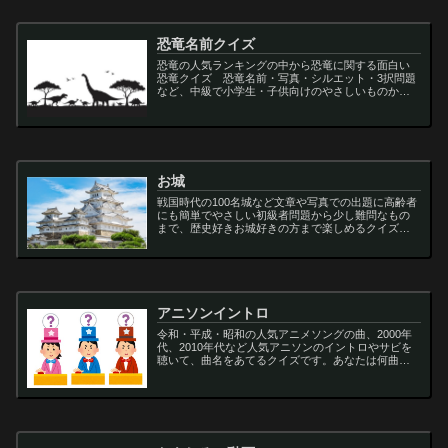
恐竜名前クイズ
恐竜の人気ランキングの中から恐竜に関する面白い
恐竜クイズ 恐竜名前・写真・シルエット・3択問題
など、中級で小学生・子供向けのやさしいものから
大人向けの難しい超難問まで多種用意しています。
ティラノサウルス,スピノサウルス,アロサウルス,モサ
サ...
お城
戦国時代の100名城など文章や写真での出題に高齢者
にも簡単でやさしい初級者問題から少し難問なもの
まで、歴史好きお城好きの方まで楽しめるクイズで
す
アニソンイントロ
令和・平成・昭和の人気アニメソングの曲、2000年
代、2010年代など人気アニソンのイントロやサビを
聴いて、曲名をあてるクイズです。あなたは何曲わ
かりますか？