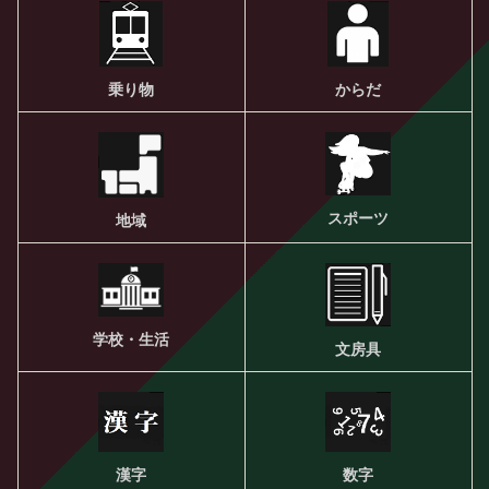
乗り物
からだ
スポーツ
地域
学校・生活
文房具
漢字
数字