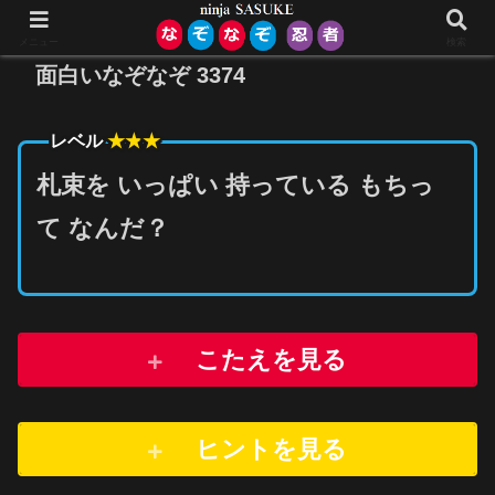
メニュー
検索
面白いなぞなぞ 3374
★★
★
レベル
札束を いっぱい 持っている もちっ
て なんだ？
こたえを見る
ヒントを
見
る