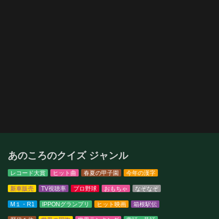
あのころのクイズ ジャンル
レコード大賞
ヒット曲
春夏の甲子園
今年の漢字
新車販売
TV視聴率
プロ野球
おもちゃ
なぞなぞ
M１・R1
IPPONグランプリ
ヒット映画
箱根駅伝