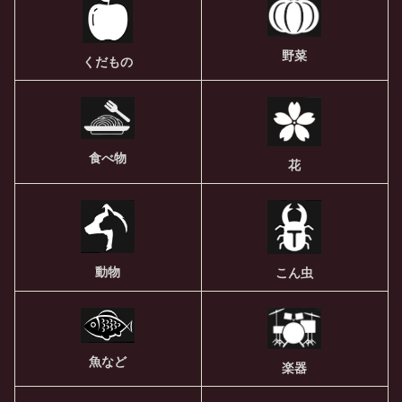
野菜
くだもの
食べ物
花
動物
こん虫
魚など
楽器