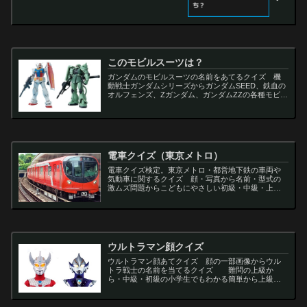
このモビルスーツは？
ガンダムのモビルスーツの名前をあてるクイズ 機
動戦士ガンダムシリーズからガンダムSEED、鉄血の
オルフェンズ、Zガンダム、ガンダムZZの各種モビル
スーツを出題
電車クイズ（東京メトロ）
電車クイズ検定。東京メトロ・都営地下鉄の車両や
気動車に関するクイズ 顔・写真から名前・型式の
激ムズ問題からこどもにやさしい初級・中級・上級
問題の一問一答・3択・4択問題。
ウルトラマン顔クイズ
ウルトラマン顔あてクイズ 顔の一部画像からウル
トラ戦士の名前を当てるクイズ 難問の上級か
ら・中級・初級の小学生でもわかる簡単から上級者
向け問題。名言・セリフ・キャラクター・声優・一
問一答・3択問題まで。