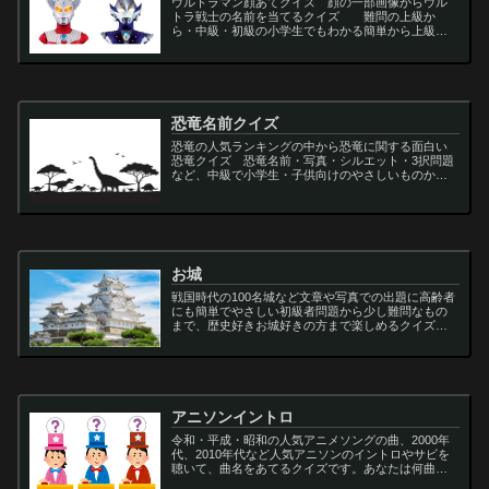
ウルトラマン顔あてクイズ 顔の一部画像からウル
トラ戦士の名前を当てるクイズ 難問の上級か
ら・中級・初級の小学生でもわかる簡単から上級者
向け問題。名言・セリフ・キャラクター・声優・一
問一答・3択問題まで。
恐竜名前クイズ
恐竜の人気ランキングの中から恐竜に関する面白い
恐竜クイズ 恐竜名前・写真・シルエット・3択問題
など、中級で小学生・子供向けのやさしいものから
大人向けの難しい超難問まで多種用意しています。
ティラノサウルス,スピノサウルス,アロサウルス,モサ
サ...
お城
戦国時代の100名城など文章や写真での出題に高齢者
にも簡単でやさしい初級者問題から少し難問なもの
まで、歴史好きお城好きの方まで楽しめるクイズで
す
アニソンイントロ
令和・平成・昭和の人気アニメソングの曲、2000年
代、2010年代など人気アニソンのイントロやサビを
聴いて、曲名をあてるクイズです。あなたは何曲わ
かりますか？