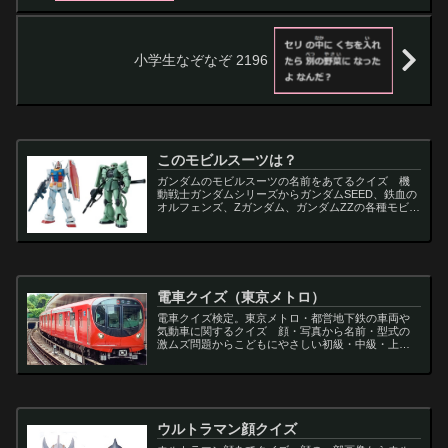
小学生なぞなぞ 2196
このモビルスーツは？
ガンダムのモビルスーツの名前をあてるクイズ 機
動戦士ガンダムシリーズからガンダムSEED、鉄血の
オルフェンズ、Zガンダム、ガンダムZZの各種モビル
スーツを出題
電車クイズ（東京メトロ）
電車クイズ検定。東京メトロ・都営地下鉄の車両や
気動車に関するクイズ 顔・写真から名前・型式の
激ムズ問題からこどもにやさしい初級・中級・上級
問題の一問一答・3択・4択問題。
ウルトラマン顔クイズ