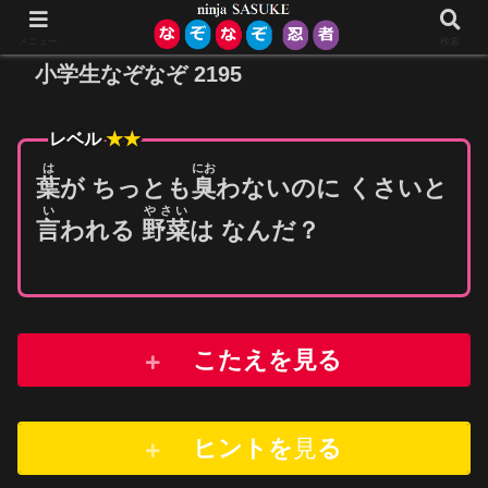
メニュー
検索
小学生なぞなぞ 2195
レベル
★★
は
にお
葉
が ちっとも
臭
わないのに くさいと
い
やさい
言
われる
野菜
は なんだ？
こたえを見る
ヒントを
見
る