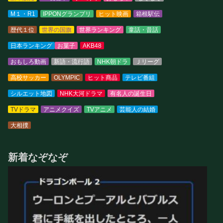
M１・R1
IPPONグランプリ
ヒット映画
箱根駅伝
歴代１位
世界の国旗
世界ランキング
童話・昔話
日本ランキング
お菓子
AKB48
おもしろ動画
新語・流行語
NHK朝ドラ
Ｊリーグ
高校サッカー
OLYMPIC
ヒット商品
テレビ番組
シルエット地図
NHK大河ドラマ
有名人の誕生日
TVドラマ
アニメクイズ
TVアニメ
芸能人の結婚
大相撲
新着なぞなぞ