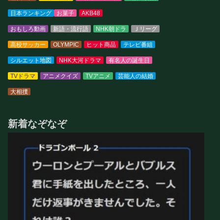
日本ランキング
お菓子
AKB48
おもしろ動画
新語・流行語
NHK朝ドラ
Ｊリーグ
高校サッカー
OLYMPIC
ヒット商品
テレビ番組
シルエット地図
NHK大河ドラマ
有名人の誕生日
TVドラマ
アニメクイズ
TVアニメ
芸能人の結婚
大相撲
新着なぞなぞ