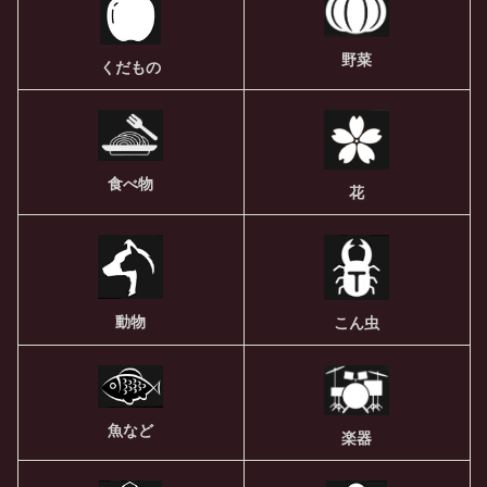
野菜
くだもの
食べ物
花
動物
こん虫
魚など
楽器