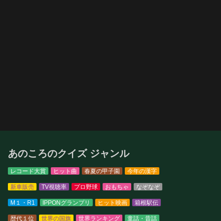
あのころのクイズ ジャンル
レコード大賞
ヒット曲
春夏の甲子園
今年の漢字
新車販売
TV視聴率
プロ野球
おもちゃ
なぞなぞ
M１・R1
IPPONグランプリ
ヒット映画
箱根駅伝
歴代１位
世界の国旗
世界ランキング
童話・昔話