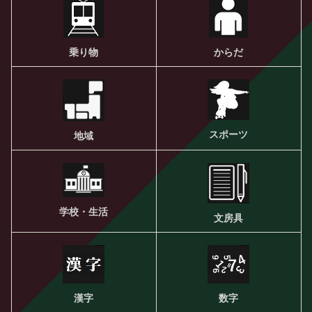
乗り物
からだ
スポーツ
地域
学校・生活
文房具
漢字
数字