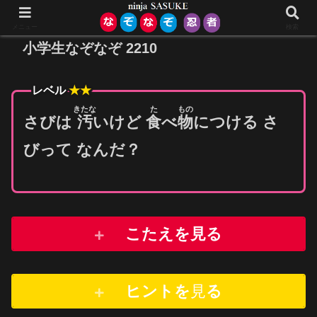
メニュー
検索
小学生なぞなぞ 2210
レベル
★★
きたな
た
もの
さびは
汚
いけど
食
べ
物
につける さ
びって なんだ？
こたえを見る
ヒントを
見
る