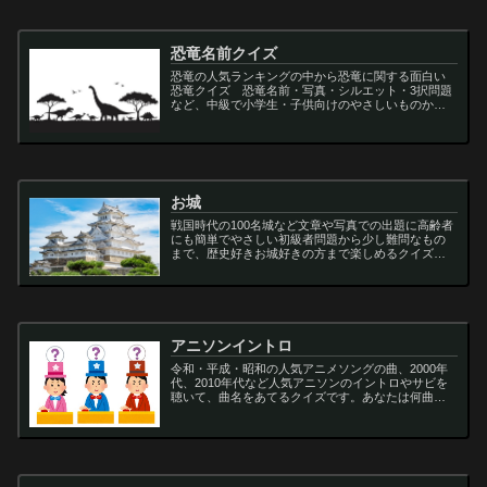
恐竜名前クイズ
恐竜の人気ランキングの中から恐竜に関する面白い
恐竜クイズ 恐竜名前・写真・シルエット・3択問題
など、中級で小学生・子供向けのやさしいものから
大人向けの難しい超難問まで多種用意しています。
ティラノサウルス,スピノサウルス,アロサウルス,モサ
サ...
お城
戦国時代の100名城など文章や写真での出題に高齢者
にも簡単でやさしい初級者問題から少し難問なもの
まで、歴史好きお城好きの方まで楽しめるクイズで
す
アニソンイントロ
令和・平成・昭和の人気アニメソングの曲、2000年
代、2010年代など人気アニソンのイントロやサビを
聴いて、曲名をあてるクイズです。あなたは何曲わ
かりますか？