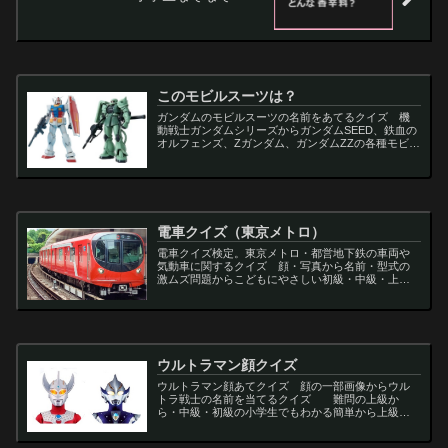
このモビルスーツは？
ガンダムのモビルスーツの名前をあてるクイズ 機
動戦士ガンダムシリーズからガンダムSEED、鉄血の
オルフェンズ、Zガンダム、ガンダムZZの各種モビル
スーツを出題
電車クイズ（東京メトロ）
電車クイズ検定。東京メトロ・都営地下鉄の車両や
気動車に関するクイズ 顔・写真から名前・型式の
激ムズ問題からこどもにやさしい初級・中級・上級
問題の一問一答・3択・4択問題。
ウルトラマン顔クイズ
ウルトラマン顔あてクイズ 顔の一部画像からウル
トラ戦士の名前を当てるクイズ 難問の上級か
ら・中級・初級の小学生でもわかる簡単から上級者
向け問題。名言・セリフ・キャラクター・声優・一
問一答・3択問題まで。