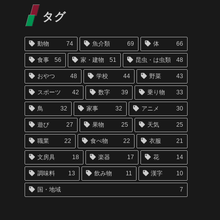
タグ
動物
74
魚介類
69
体
66
食事
56
家・建物
51
昆虫・は虫類
48
おやつ
48
学校
44
野菜
43
スポーツ
42
数字
39
乗り物
33
鳥
32
家事
32
アニメ
30
遊び
27
果物
25
天気
25
職業
22
食べ物
22
衣服
21
文房具
18
楽器
17
花
14
調味料
13
飲み物
11
漢字
10
国・地域
7