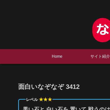
Home
サイト紹介
面白いなぞなぞ 3412
★★
★
レベル
黒い石と 白い石を 置いて 戦うの