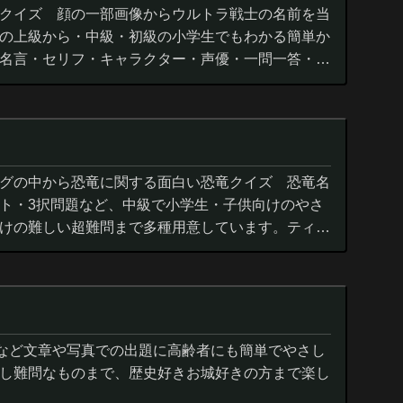
クイズ 顔の一部画像からウルトラ戦士の名前を当
の上級から・中級・初級の小学生でもわかる簡単か
名言・セリフ・キャラクター・声優・一問一答・3
グの中から恐竜に関する面白い恐竜クイズ 恐竜名
ト・3択問題など、中級で小学生・子供向けのやさ
けの難しい超難問まで多種用意しています。ティラ
ウルス,アロサウルス,モササ...
城など文章や写真での出題に高齢者にも簡単でやさし
し難問なものまで、歴史好きお城好きの方まで楽し