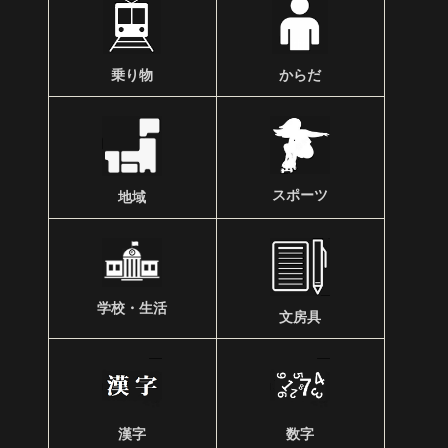
乗り物
からだ
スポーツ
地域
学校・生活
文房具
漢字
数字