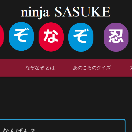
なぞなぞ とは
あのころのクイズ
は なんばん？