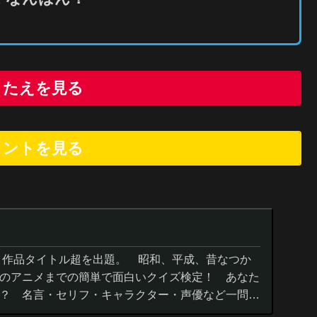
こたえを見る
ヒントを
見
る
０作品タイトル超を出題。 昭和、平成、昔なつか
のアニメまでの簡単で面白いクイズ検定！ あなた
？ 名言・セリフ・キャラクター・声優など一問一
までの小学生の簡単問題から難...