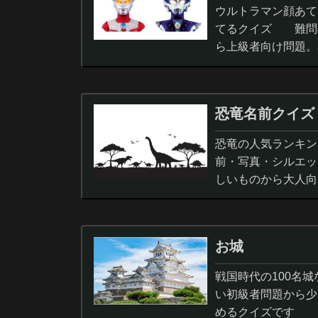
ウルトラマン顔あて
てるクイズ 難問
ら上級者向け問題。
択問題まで。
恐竜名前クイズ
恐竜の人気ランキン
前・写真・シルエッ
しいものから大人向
ノサウルス,スピノサ
お城
戦国時代の100名
い初級者問題から少
めるクイズです