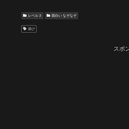
レベル３
面白い なぞなぞ
遊び
スポ