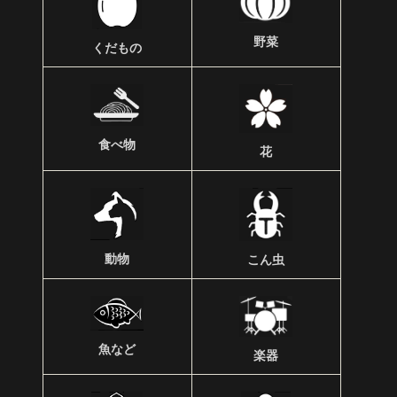
野菜
くだもの
食べ物
花
動物
こん虫
魚など
楽器