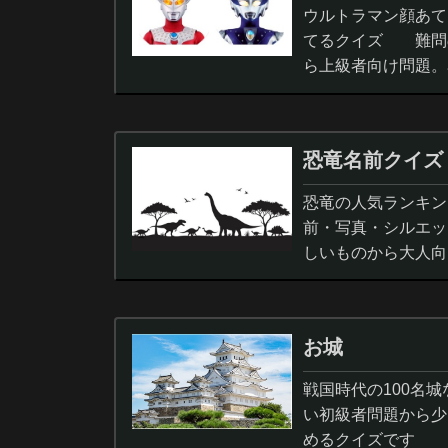
ウルトラマン顔あて
てるクイズ 難問
ら上級者向け問題。
択問題まで。
恐竜名前クイズ
恐竜の人気ランキン
前・写真・シルエッ
しいものから大人向
ノサウルス,スピノサ
お城
戦国時代の100名
い初級者問題から少
めるクイズです