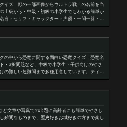
クイズ 顔の一部画像からウルトラ戦士の名前を当
の上級から・中級・初級の小学生でもわかる簡単か
名言・セリフ・キャラクター・声優・一問一答・3
グの中から恐竜に関する面白い恐竜クイズ 恐竜名
ト・3択問題など、中級で小学生・子供向けのやさ
けの難しい超難問まで多種用意しています。ティラ
ウルス,アロサウルス,モササ...
城など文章や写真での出題に高齢者にも簡単でやさし
し難問なものまで、歴史好きお城好きの方まで楽し