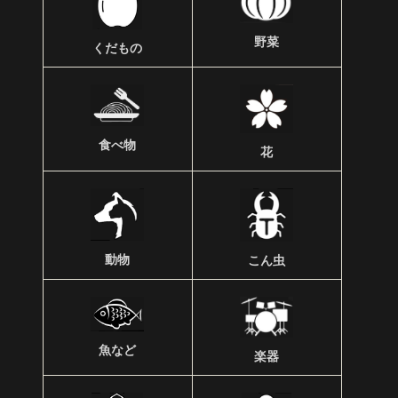
野菜
くだもの
食べ物
花
動物
こん虫
魚など
楽器