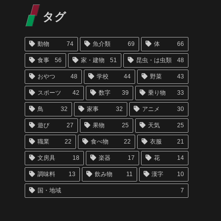
タグ
動物
74
魚介類
69
体
66
食事
56
家・建物
51
昆虫・は虫類
48
おやつ
48
学校
44
野菜
43
スポーツ
42
数字
39
乗り物
33
鳥
32
家事
32
アニメ
30
遊び
27
果物
25
天気
25
職業
22
食べ物
22
衣服
21
文房具
18
楽器
17
花
14
調味料
13
飲み物
11
漢字
10
国・地域
7