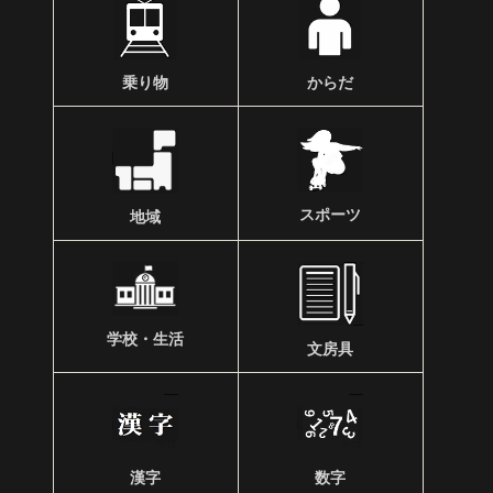
乗り物
からだ
スポーツ
地域
学校・生活
文房具
漢字
数字