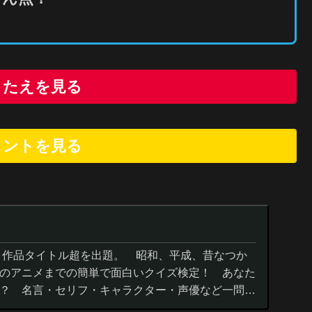
こたえを見る
ヒントを
見
る
０作品タイトル超を出題。 昭和、平成、昔なつか
のアニメまでの簡単で面白いクイズ検定！ あなた
？ 名言・セリフ・キャラクター・声優など一問一
までの小学生の簡単問題から難...