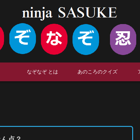
なぞなぞ とは
あのころのクイズ
なん点？