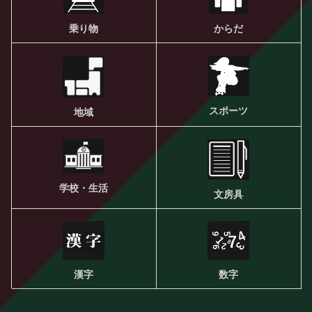
乗り物
からだ
スポーツ
地域
学校・生活
文房具
漢字
数字