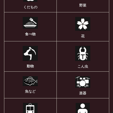
野菜
くだもの
食べ物
花
動物
こん虫
魚など
楽器