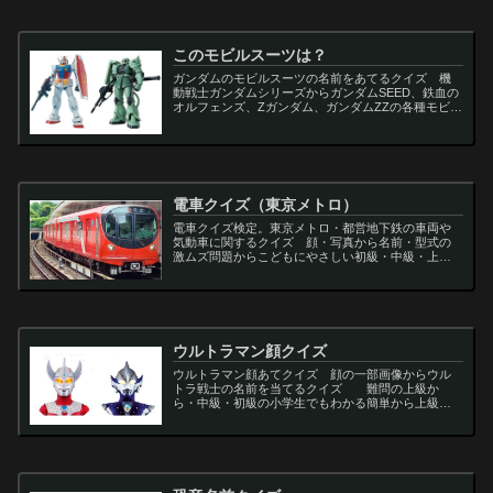
このモビルスーツは？
ガンダムのモビルスーツの名前をあてるクイズ 機
動戦士ガンダムシリーズからガンダムSEED、鉄血の
オルフェンズ、Zガンダム、ガンダムZZの各種モビル
スーツを出題
電車クイズ（東京メトロ）
電車クイズ検定。東京メトロ・都営地下鉄の車両や
気動車に関するクイズ 顔・写真から名前・型式の
激ムズ問題からこどもにやさしい初級・中級・上級
問題の一問一答・3択・4択問題。
ウルトラマン顔クイズ
ウルトラマン顔あてクイズ 顔の一部画像からウル
トラ戦士の名前を当てるクイズ 難問の上級か
ら・中級・初級の小学生でもわかる簡単から上級者
向け問題。名言・セリフ・キャラクター・声優・一
問一答・3択問題まで。