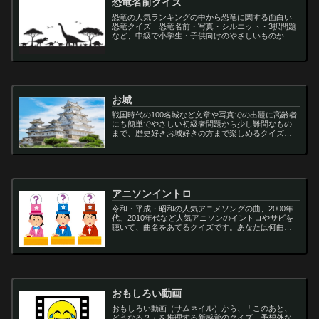
恐竜名前クイズ
恐竜の人気ランキングの中から恐竜に関する面白い
恐竜クイズ 恐竜名前・写真・シルエット・3択問題
など、中級で小学生・子供向けのやさしいものから
大人向けの難しい超難問まで多種用意しています。
ティラノサウルス,スピノサウルス,アロサウルス,モサ
サ...
お城
戦国時代の100名城など文章や写真での出題に高齢者
にも簡単でやさしい初級者問題から少し難問なもの
まで、歴史好きお城好きの方まで楽しめるクイズで
す
アニソンイントロ
令和・平成・昭和の人気アニメソングの曲、2000年
代、2010年代など人気アニソンのイントロやサビを
聴いて、曲名をあてるクイズです。あなたは何曲わ
かりますか？
おもしろい動画
おもしろい動画（サムネイル）から、「このあと、
どうなる？」を推理する新感覚のクイズ。予想外な