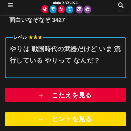
メニュー
検索
面白いなぞなぞ 3427
★★
★
レベル
やりは 戦国時代の武器だけど いま 流
行している やりって なんだ？
こたえを見る
ヒントを
見
る