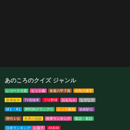
あのころのクイズ ジャンル
レコード大賞
ヒット曲
春夏の甲子園
今年の漢字
新車販売
TV視聴率
プロ野球
おもちゃ
なぞなぞ
M１・R1
IPPONグランプリ
ヒット映画
箱根駅伝
歴代１位
世界の国旗
世界ランキング
童話・昔話
日本ランキング
お菓子
AKB48