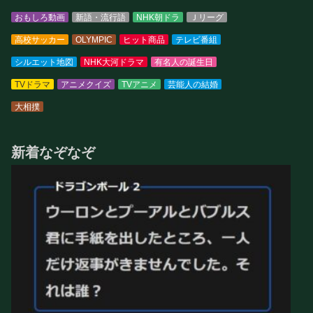
おもしろ動画
新語・流行語
NHK朝ドラ
Ｊリーグ
高校サッカー
OLYMPIC
ヒット商品
テレビ番組
シルエット地図
NHK大河ドラマ
有名人の誕生日
TVドラマ
アニメクイズ
TVアニメ
芸能人の結婚
大相撲
新着なぞなぞ