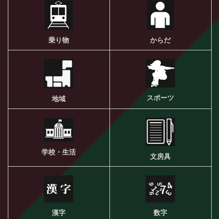
乗り物
からだ
スポーツ
地域
学校・生活
文房具
漢字
数字