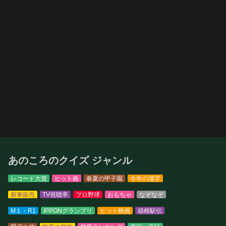
あのころのクイズ ジャンル
レコード大賞
ヒット曲
春夏の甲子園
今年の漢字
新車販売
TV視聴率
プロ野球
おもちゃ
なぞなぞ
M１・R1
IPPONグランプリ
ヒット映画
箱根駅伝