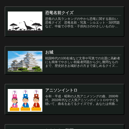
恐竜名前クイズ
恐竜の人気ランキングの中から恐竜に関する面白い
恐竜クイズ 恐竜名前・写真・シルエット・3択問題
など、中級で小学生・子供向けのやさしいものから
大人向けの難しい超難問まで多種用意しています。
ティラノサウルス,スピノサウルス,アロサウルス,モサ
サ...
お城
戦国時代の100名城など文章や写真での出題に高齢者
にも簡単でやさしい初級者問題から少し難問なもの
まで、歴史好きお城好きの方まで楽しめるクイズで
す
アニソンイントロ
令和・平成・昭和の人気アニメソングの曲、2000年
代、2010年代など人気アニソンのイントロやサビを
聴いて、曲名をあてるクイズです。あなたは何曲わ
かりますか？