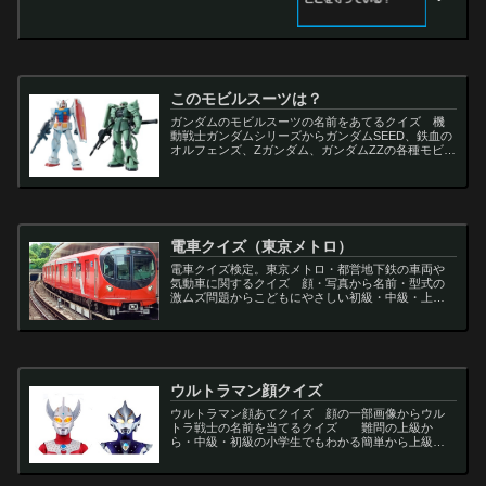
このモビルスーツは？
ガンダムのモビルスーツの名前をあてるクイズ 機
動戦士ガンダムシリーズからガンダムSEED、鉄血の
オルフェンズ、Zガンダム、ガンダムZZの各種モビル
スーツを出題
電車クイズ（東京メトロ）
電車クイズ検定。東京メトロ・都営地下鉄の車両や
気動車に関するクイズ 顔・写真から名前・型式の
激ムズ問題からこどもにやさしい初級・中級・上級
問題の一問一答・3択・4択問題。
ウルトラマン顔クイズ
ウルトラマン顔あてクイズ 顔の一部画像からウル
トラ戦士の名前を当てるクイズ 難問の上級か
ら・中級・初級の小学生でもわかる簡単から上級者
向け問題。名言・セリフ・キャラクター・声優・一
問一答・3択問題まで。