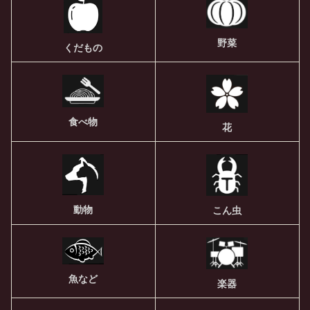
野菜
くだもの
食べ物
花
動物
こん虫
魚など
楽器