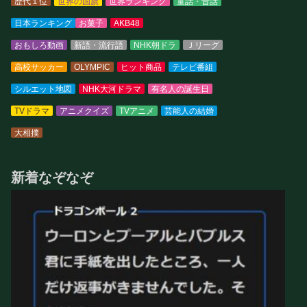
歴代１位
世界の国旗
世界ランキング
童話・昔話
日本ランキング
お菓子
AKB48
おもしろ動画
新語・流行語
NHK朝ドラ
Ｊリーグ
高校サッカー
OLYMPIC
ヒット商品
テレビ番組
シルエット地図
NHK大河ドラマ
有名人の誕生日
TVドラマ
アニメクイズ
TVアニメ
芸能人の結婚
大相撲
新着なぞなぞ