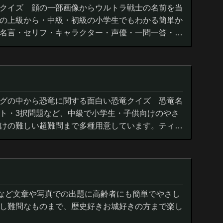
クイズ 顔の一部画像からウルトラ戦士の名前を当
の上級から・中級・初級の小学生でもわかる簡単か
名言・セリフ・キャラクター・声優・一問一答・3
グの中から恐竜に関する面白い恐竜クイズ 恐竜名
ト・3択問題など、中級で小学生・子供向けのやさ
けの難しい超難問まで多種用意しています。ティラ
ウルス,アロサウルス,モササ...
城など文章や写真での出題に高齢者にも簡単でやさし
し難問なものまで、歴史好きお城好きの方まで楽し