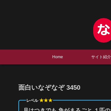
Home
サイト紹介
面白いなぞなぞ 3450
★★
★
レベル
月はつきでも 魚がまるごと １匹の