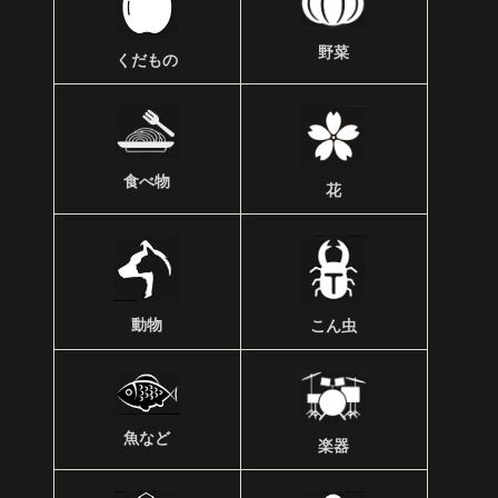
野菜
くだもの
食べ物
花
動物
こん虫
魚など
楽器