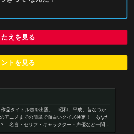
こたえを見る
ヒントを
見
る
０作品タイトル超を出題。 昭和、平成、昔なつか
のアニメまでの簡単で面白いクイズ検定！ あなた
？ 名言・セリフ・キャラクター・声優など一問一
までの小学生の簡単問題から難...