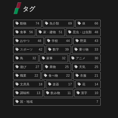
タグ
動物
74
魚介類
69
体
66
食事
56
家・建物
51
昆虫・は虫類
48
おやつ
48
学校
44
野菜
43
スポーツ
42
数字
39
乗り物
33
鳥
32
家事
32
アニメ
30
遊び
27
果物
25
天気
25
職業
22
食べ物
22
衣服
21
文房具
18
楽器
17
花
14
調味料
13
飲み物
11
漢字
10
国・地域
7