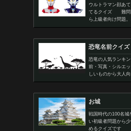
ウルトラマン顔あて
てるクイズ 難問
ら上級者向け問題。
択問題まで。
恐竜名前クイズ
恐竜の人気ランキン
前・写真・シルエッ
しいものから大人向
ノサウルス,スピノサ
お城
戦国時代の100名
い初級者問題から少
めるクイズです