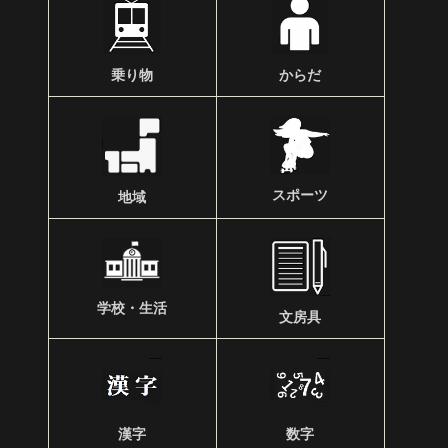
乗り物
からだ
スポーツ
地域
学校・生活
文房具
漢字
数字