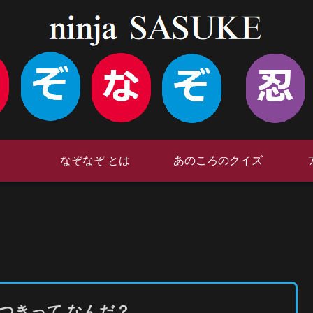
なぞなぞ とは
あのころのクイズ
つきって なんだ？