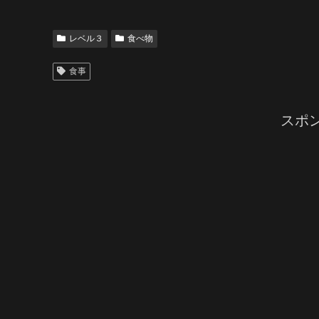
レベル３
食べ物
食事
スポ