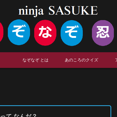
なぞなぞ とは
あのころのクイズ
って なんだ？