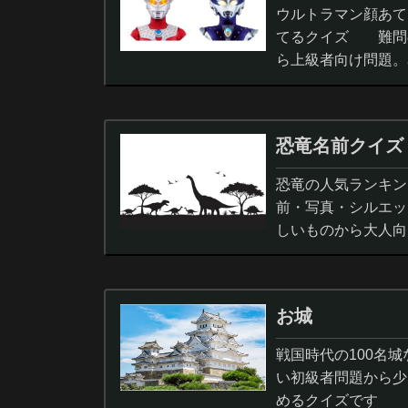
ウルトラマン顔あて
てるクイズ 難問
ら上級者向け問題。
択問題まで。
恐竜名前クイズ
恐竜の人気ランキン
前・写真・シルエッ
しいものから大人向
ノサウルス,スピノサ
お城
戦国時代の100名
い初級者問題から少
めるクイズです