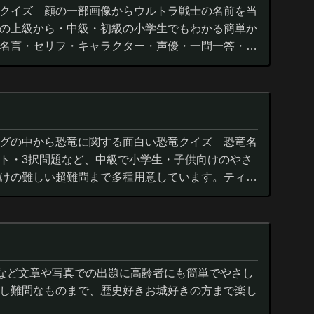
クイズ 顔の一部画像からウルトラ戦士の名前を当
の上級から・中級・初級の小学生でもわかる簡単か
名言・セリフ・キャラクター・声優・一問一答・3
グの中から恐竜に関する面白い恐竜クイズ 恐竜名
ト・3択問題など、中級で小学生・子供向けのやさ
けの難しい超難問まで多種用意しています。ティラ
ウルス,アロサウルス,モササ...
城など文章や写真での出題に高齢者にも簡単でやさし
し難問なものまで、歴史好きお城好きの方まで楽し