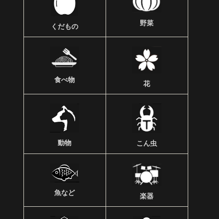
野菜
くだもの
食べ物
花
動物
こん虫
魚など
楽器