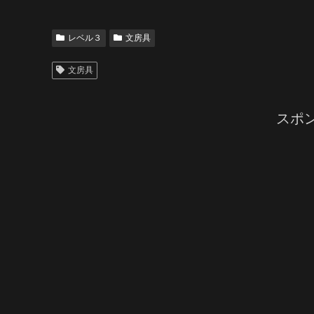
レベル３
文房具
文房具
スポ