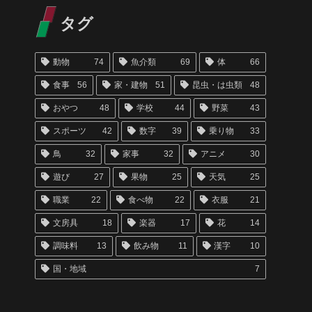
タグ
動物
74
魚介類
69
体
66
食事
56
家・建物
51
昆虫・は虫類
48
おやつ
48
学校
44
野菜
43
スポーツ
42
数字
39
乗り物
33
鳥
32
家事
32
アニメ
30
遊び
27
果物
25
天気
25
職業
22
食べ物
22
衣服
21
文房具
18
楽器
17
花
14
調味料
13
飲み物
11
漢字
10
国・地域
7