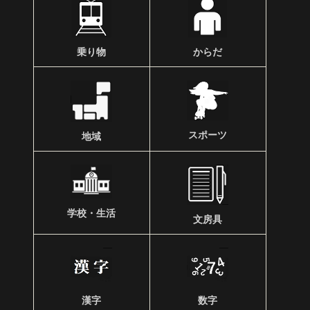
乗り物
からだ
スポーツ
地域
学校・生活
文房具
漢字
数字