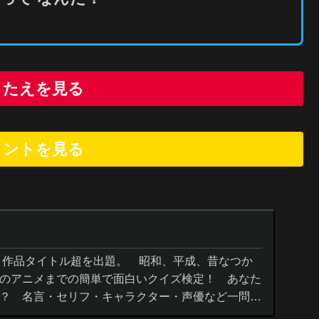
こたえを見る
ヒントを
見
る
０作品タイトル超を出題。 昭和、平成、昔なつか
のアニメまでの簡単で面白いクイズ検定！ あなた
？ 名言・セリフ・キャラクター・声優など一問一
までの小学生の簡単問題から難...