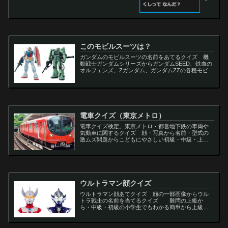
このモビルスーツは？
ガンダムのモビルスーツの名前をあてるクイズ 機
動戦士ガンダムシリーズからガンダムSEED、鉄血の
オルフェンズ、Zガンダム、ガンダムZZの各種モビル
スーツを出題
電車クイズ（東京メトロ）
電車クイズ検定。東京メトロ・都営地下鉄の車両や
気動車に関するクイズ 顔・写真から名前・型式の
激ムズ問題からこどもにやさしい初級・中級・上級
問題の一問一答・3択・4択問題。
ウルトラマン顔クイズ
ウルトラマン顔あてクイズ 顔の一部画像からウル
トラ戦士の名前を当てるクイズ 難問の上級か
ら・中級・初級の小学生でもわかる簡単から上級者
向け問題。名言・セリフ・キャラクター・声優・一
問一答・3択問題まで。