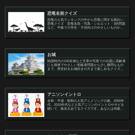
恐竜名前クイズ
恐竜の人気ランキングの中から恐竜に関する面白い
恐竜クイズ 恐竜名前・写真・シルエット・3択問題
など、中級で小学生・子供向けのやさしいものから
大人向けの難しい超難問まで多種用意しています。
ティラノサウルス,スピノサウルス,アロサウルス,モサ
サ...
お城
戦国時代の100名城など文章や写真での出題に高齢者
にも簡単でやさしい初級者問題から少し難問なもの
まで、歴史好きお城好きの方まで楽しめるクイズで
す
アニソンイントロ
令和・平成・昭和の人気アニメソングの曲、2000年
代、2010年代など人気アニソンのイントロやサビを
聴いて、曲名をあてるクイズです。あなたは何曲わ
かりますか？