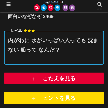
メニュー
検索
面白いなぞなぞ 3469
★★
★
レベル
内がわに 水がいっぱい入っても 沈ま
ない 船って なんだ？
こたえを見る
ヒントを
見
る