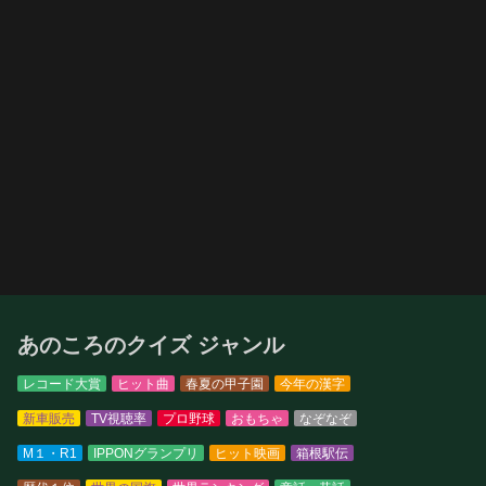
あのころのクイズ ジャンル
レコード大賞
ヒット曲
春夏の甲子園
今年の漢字
新車販売
TV視聴率
プロ野球
おもちゃ
なぞなぞ
M１・R1
IPPONグランプリ
ヒット映画
箱根駅伝