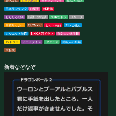
歴代１位
世界の国旗
世界ランキング
童話・昔話
日本ランキング
お菓子
AKB48
おもしろ動画
新語・流行語
NHK朝ドラ
Ｊリーグ
高校サッカー
OLYMPIC
ヒット商品
テレビ番組
シルエット地図
NHK大河ドラマ
有名人の誕生日
TVドラマ
アニメクイズ
TVアニメ
芸能人の結婚
大相撲
新着なぞなぞ