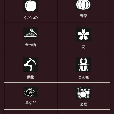
野菜
くだもの
食べ物
花
動物
こん虫
魚など
楽器