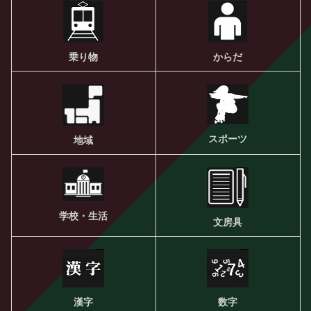
乗り物
からだ
スポーツ
地域
学校・生活
文房具
漢字
数字