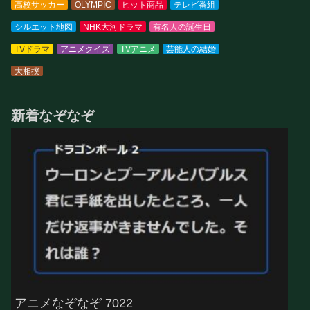
高校サッカー
OLYMPIC
ヒット商品
テレビ番組
シルエット地図
NHK大河ドラマ
有名人の誕生日
TVドラマ
アニメクイズ
TVアニメ
芸能人の結婚
大相撲
新着なぞなぞ
アニメなぞなぞ 7022