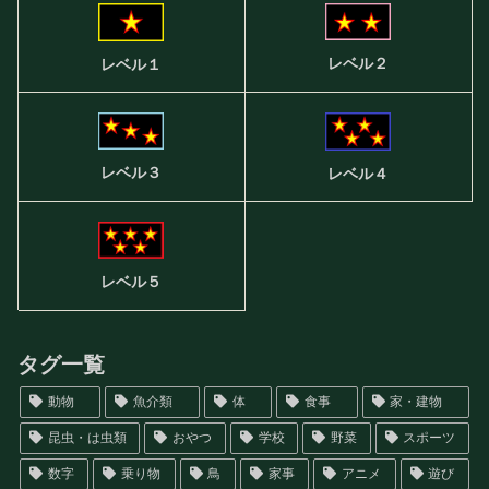
レベル２
レベル１
レベル３
レベル４
レベル５
タグ一覧
動物
魚介類
体
食事
家・建物
昆虫・は虫類
おやつ
学校
野菜
スポーツ
数字
乗り物
鳥
家事
アニメ
遊び