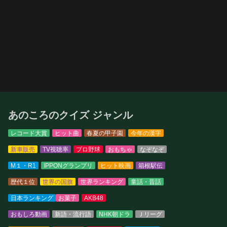
あのころのクイズ ジャンル
レコード大賞
ヒット曲
春夏の甲子園
今年の漢字
新車販売
TV視聴率
プロ野球
おもちゃ
なぞなぞ
M１・R1
IPPONグランプリ
ヒット映画
箱根駅伝
歴代１位
世界の国旗
世界ランキング
童話・昔話
日本ランキング
お菓子
AKB48
おもしろ動画
新語・流行語
NHK朝ドラ
Ｊリーグ