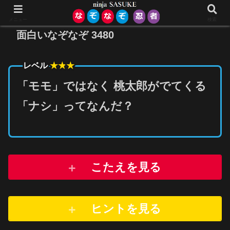
メニュー
検索
面白いなぞなぞ 3480
★★
★
レベル
「モモ」ではなく 桃太郎がでてくる
「ナシ」ってなんだ？
こたえを見る
ヒントを
見
る