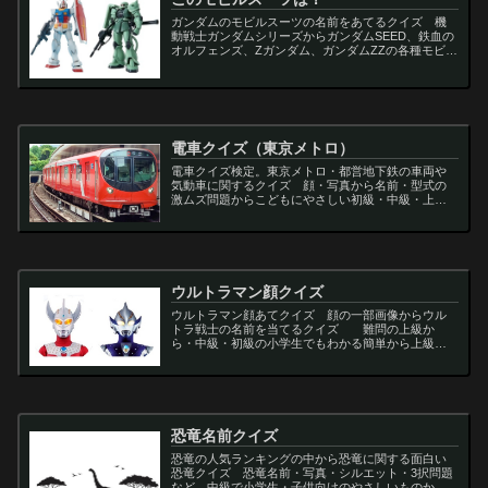
ガンダムのモビルスーツの名前をあてるクイズ 機
動戦士ガンダムシリーズからガンダムSEED、鉄血の
オルフェンズ、Zガンダム、ガンダムZZの各種モビル
スーツを出題
電車クイズ（東京メトロ）
電車クイズ検定。東京メトロ・都営地下鉄の車両や
気動車に関するクイズ 顔・写真から名前・型式の
激ムズ問題からこどもにやさしい初級・中級・上級
問題の一問一答・3択・4択問題。
ウルトラマン顔クイズ
ウルトラマン顔あてクイズ 顔の一部画像からウル
トラ戦士の名前を当てるクイズ 難問の上級か
ら・中級・初級の小学生でもわかる簡単から上級者
向け問題。名言・セリフ・キャラクター・声優・一
問一答・3択問題まで。
恐竜名前クイズ
恐竜の人気ランキングの中から恐竜に関する面白い
恐竜クイズ 恐竜名前・写真・シルエット・3択問題
など、中級で小学生・子供向けのやさしいものから