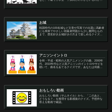
大人向けの難しい超難問まで多種用意しています。
ティラノサウルス,スピノサウルス,アロサウルス,モサ
サ...
お城
戦国時代の100名城など文章や写真での出題に高齢者
にも簡単でやさしい初級者問題から少し難問なもの
まで、歴史好きお城好きの方まで楽しめるクイズで
す
アニソンイントロ
令和・平成・昭和の人気アニメソングの曲、2000年
代、2010年代など人気アニソンのイントロやサビを
聴いて、曲名をあてるクイズです。あなたは何曲わ
かりますか？
おもしろい動画
おもしろい動画（サムネイル）から、「このあと、
どうなる？」を推理する新感覚のクイズ。予想外な
答えを動画で確認。