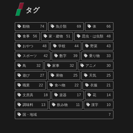
タグ
動物
74
魚介類
69
体
66
食事
56
家・建物
51
昆虫・は虫類
48
おやつ
48
学校
44
野菜
43
スポーツ
42
数字
39
乗り物
33
鳥
32
家事
32
アニメ
30
遊び
27
果物
25
天気
25
職業
22
食べ物
22
衣服
21
文房具
18
楽器
17
花
14
調味料
13
飲み物
11
漢字
10
国・地域
7