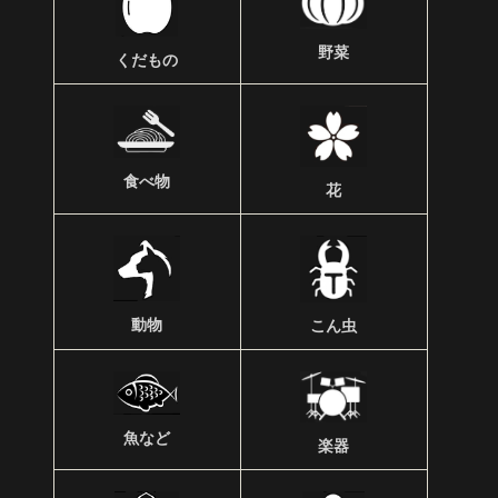
野菜
くだもの
食べ物
花
動物
こん虫
魚など
楽器