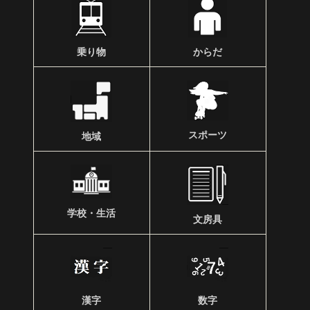
乗り物
からだ
スポーツ
地域
学校・生活
文房具
漢字
数字