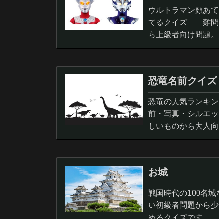
ウルトラマン顔あて
てるクイズ 難問
ら上級者向け問題。
択問題まで。
恐竜名前クイズ
恐竜の人気ランキン
前・写真・シルエッ
しいものから大人向
ノサウルス,スピノサ
お城
戦国時代の100名
い初級者問題から少
めるクイズです