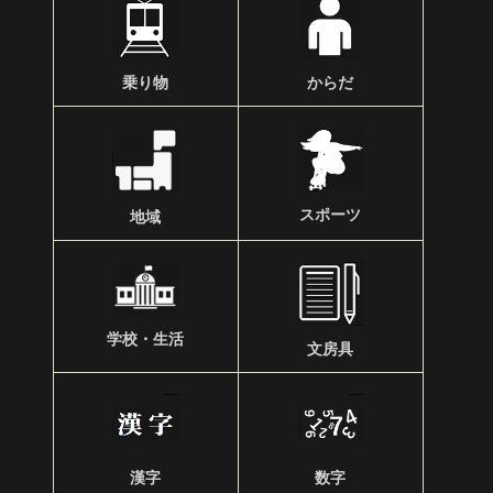
乗り物
からだ
スポーツ
地域
学校・生活
文房具
漢字
数字