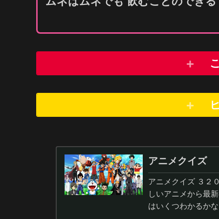
ムネはムネでも
飲
むことのでき
アニメクイズ
アニメクイズ ３２
しいアニメから最新
はいくつわかるかな
答から3択・4択問題