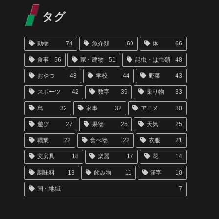
タグ
動物
74
魚介類
69
体
66
食事
56
家・建物
51
昆虫・は虫類
48
おやつ
48
学校
44
野菜
43
スポーツ
42
数字
39
乗り物
33
鳥
32
家事
32
アニメ
30
遊び
27
果物
25
天気
25
職業
22
食べ物
22
衣服
21
文房具
18
楽器
17
花
14
調味料
13
飲み物
11
漢字
10
国・地域
7