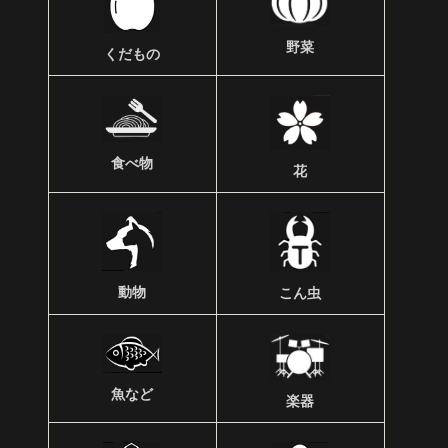
野菜
くだもの
食べ物
花
動物
こん虫
魚など
楽器