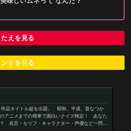
る
美味
しいムネって なんだ？
こたえを見る
ヒントを
見
る
０作品タイトル超を出題。 昭和、平成、昔なつか
のアニメまでの簡単で面白いクイズ検定！ あなた
？ 名言・セリフ・キャラクター・声優など一問一
までの小学生の簡単問題から難...