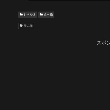
レベル２
食べ物
飲み物
スポ