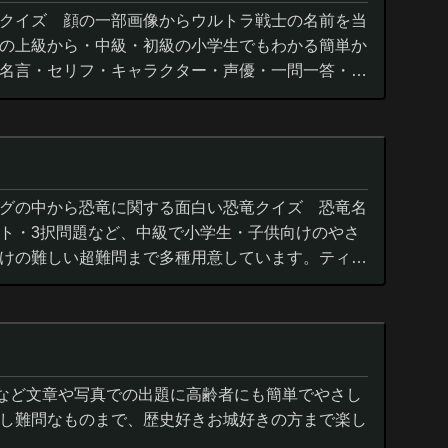
クイズ 顔の一部画像からウルトラ戦士の名前を当
の上級から・中級・初級の小学生でもわかる簡単か
名言・セリフ・キャラクター・声優・一問一答・3
グの中から恐竜に関する面白い恐竜クイズ 恐竜名
ト・3択問題など、中級で小学生・子供向けのやさ
けの難しい超難問まで多種用意しています。ティラ
ウルス,アロサウルス,モササ...
城など文章や写真での出題に高齢者にも簡単でやさし
し難問なものまで、歴史好きお城好きの方まで楽し