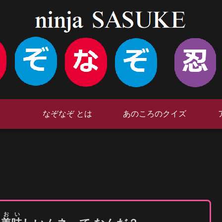
なぞなぞ とは
あのころのクイズ
おい