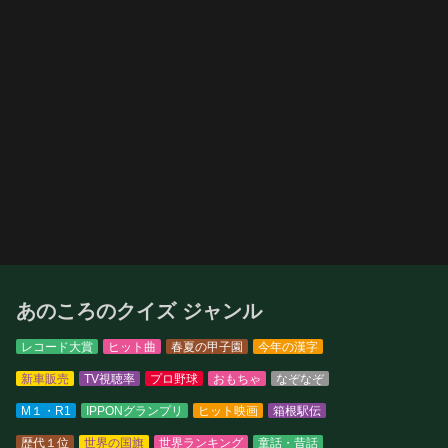
あのころのクイズ ジャンル
レコード大賞
ヒット曲
春夏の甲子園
今年の漢字
新車販売
TV視聴率
プロ野球
おもちゃ
なぞなぞ
M１・R1
IPPONグランプリ
ヒット映画
箱根駅伝
歴代１位
世界の国旗
世界ランキング
童話・昔話