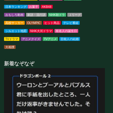
日本ランキング
お菓子
AKB48
おもしろ動画
新語・流行語
NHK朝ドラ
Ｊリーグ
高校サッカー
OLYMPIC
ヒット商品
テレビ番組
シルエット地図
NHK大河ドラマ
有名人の誕生日
TVドラマ
アニメクイズ
TVアニメ
芸能人の結婚
大相撲
新着なぞなぞ