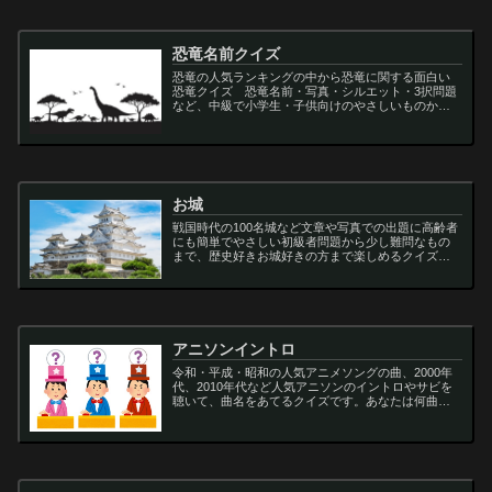
恐竜名前クイズ
恐竜の人気ランキングの中から恐竜に関する面白い
恐竜クイズ 恐竜名前・写真・シルエット・3択問題
など、中級で小学生・子供向けのやさしいものから
大人向けの難しい超難問まで多種用意しています。
ティラノサウルス,スピノサウルス,アロサウルス,モサ
サ...
お城
戦国時代の100名城など文章や写真での出題に高齢者
にも簡単でやさしい初級者問題から少し難問なもの
まで、歴史好きお城好きの方まで楽しめるクイズで
す
アニソンイントロ
令和・平成・昭和の人気アニメソングの曲、2000年
代、2010年代など人気アニソンのイントロやサビを
聴いて、曲名をあてるクイズです。あなたは何曲わ
かりますか？