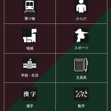
乗り物
からだ
スポーツ
地域
学校・生活
文房具
漢字
数字