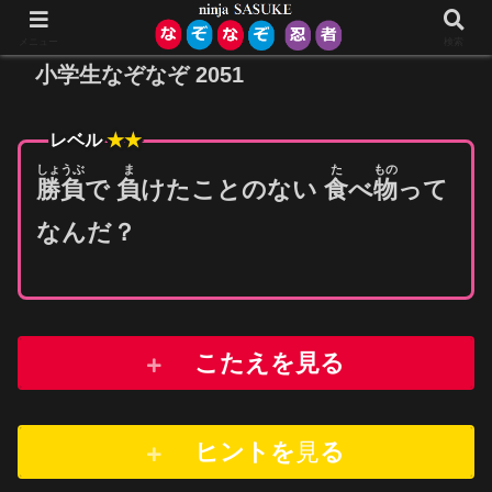
メニュー
検索
小学生なぞなぞ 2051
レベル
★★
しょうぶ
ま
た
もの
勝負
で
負
けたことのない
食
べ
物
って
なんだ？
こたえを見る
ヒントを
見
る