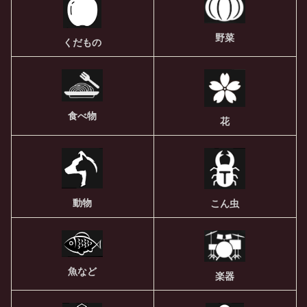
野菜
くだもの
食べ物
花
動物
こん虫
魚など
楽器