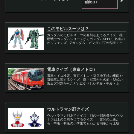
このモビルスーツは？
ガンダムのモビルスーツの名前をあてるクイズ 機
動戦士ガンダムシリーズからガンダムSEED、鉄血の
オルフェンズ、Zガンダム、ガンダムZZの各種モビル
スーツを出題
電車クイズ（東京メトロ）
電車クイズ検定。東京メトロ・都営地下鉄の車両や
気動車に関するクイズ 顔・写真から名前・型式の
激ムズ問題からこどもにやさしい初級・中級・上級
問題の一問一答・3択・4択問題。
ウルトラマン顔クイズ
ウルトラマン顔あてクイズ 顔の一部画像からウル
トラ戦士の名前を当てるクイズ 難問の上級か
ら・中級・初級の小学生でもわかる簡単から上級者
向け問題。名言・セリフ・キャラクター・声優・一
問一答・3択問題まで。