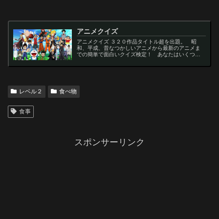
アニメクイズ
アニメクイズ ３２０作品タイトル超を出題。 昭
和、平成、昔なつかしいアニメから最新のアニメま
での簡単で面白いクイズ検定！ あなたはいくつわ
かるかな？ 名言・セリフ・キャラクター・声優な
ど一問一答から3択・4択問題までの小学生の簡単問
題から難...
レベル２
食べ物
食事
スポンサーリンク