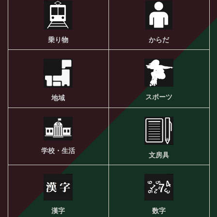
乗り物
からだ
スポーツ
地域
学校・生活
文房具
漢字
数字