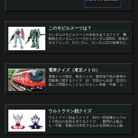
このモビルスーツは？
ガンダムのモビルスーツの名前をあてるクイズ 機
動戦士ガンダムシリーズからガンダムSEED、鉄血の
オルフェンズ、Zガンダム、ガンダムZZの各種モビル
スーツを出題
電車クイズ（東京メトロ）
電車クイズ検定。東京メトロ・都営地下鉄の車両や
気動車に関するクイズ 顔・写真から名前・型式の
激ムズ問題からこどもにやさしい初級・中級・上級
問題の一問一答・3択・4択問題。
ウルトラマン顔クイズ
ウルトラマン顔あてクイズ 顔の一部画像からウル
トラ戦士の名前を当てるクイズ 難問の上級か
ら・中級・初級の小学生でもわかる簡単から上級者
向け問題。名言・セリフ・キャラクター・声優・一
問一答・3択問題まで。