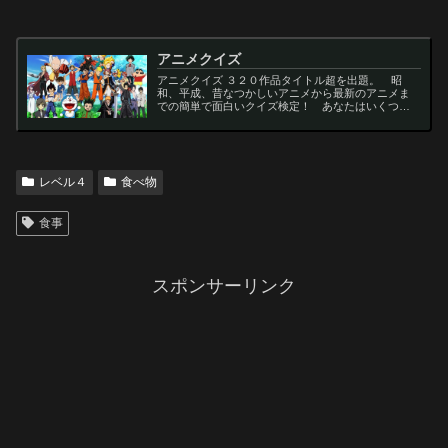
アニメクイズ
アニメクイズ ３２０作品タイトル超を出題。 昭
和、平成、昔なつかしいアニメから最新のアニメま
での簡単で面白いクイズ検定！ あなたはいくつわ
かるかな？ 名言・セリフ・キャラクター・声優な
ど一問一答から3択・4択問題までの小学生の簡単問
題から難...
レベル４
食べ物
食事
スポンサーリンク