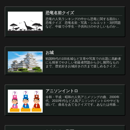
恐竜名前クイズ
恐竜の人気ランキングの中から恐竜に関する面白い
恐竜クイズ 恐竜名前・写真・シルエット・3択問題
など、中級で小学生・子供向けのやさしいものから
大人向けの難しい超難問まで多種用意しています。
ティラノサウルス,スピノサウルス,アロサウルス,モサ
サ...
お城
戦国時代の100名城など文章や写真での出題に高齢者
にも簡単でやさしい初級者問題から少し難問なもの
まで、歴史好きお城好きの方まで楽しめるクイズで
す
アニソンイントロ
令和・平成・昭和の人気アニメソングの曲、2000年
代、2010年代など人気アニソンのイントロやサビを
聴いて、曲名をあてるクイズです。あなたは何曲わ
かりますか？