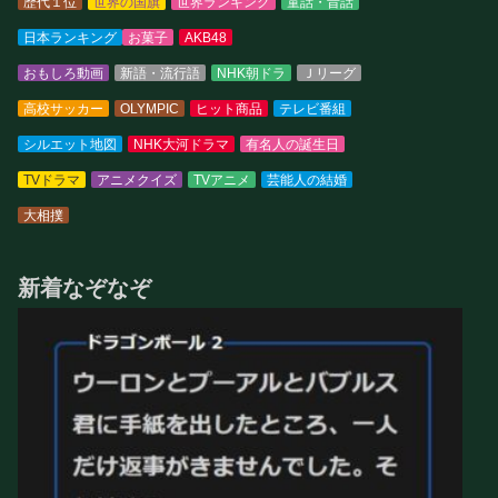
歴代１位
世界の国旗
世界ランキング
童話・昔話
日本ランキング
お菓子
AKB48
おもしろ動画
新語・流行語
NHK朝ドラ
Ｊリーグ
高校サッカー
OLYMPIC
ヒット商品
テレビ番組
シルエット地図
NHK大河ドラマ
有名人の誕生日
TVドラマ
アニメクイズ
TVアニメ
芸能人の結婚
大相撲
新着なぞなぞ