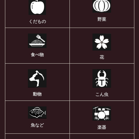
野菜
くだもの
食べ物
花
動物
こん虫
魚など
楽器