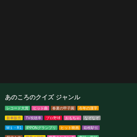
あのころのクイズ ジャンル
レコード大賞
ヒット曲
春夏の甲子園
今年の漢字
新車販売
TV視聴率
プロ野球
おもちゃ
なぞなぞ
M１・R1
IPPONグランプリ
ヒット映画
箱根駅伝