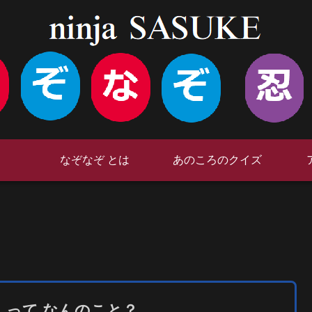
なぞなぞ とは
あのころのクイズ
って なんのこと？