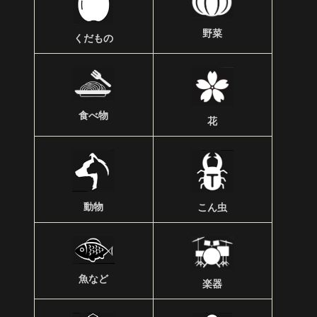
野菜
くだもの
食べ物
花
動物
こん虫
魚など
楽器