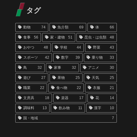
タグ
動物
74
魚介類
69
体
66
食事
56
家・建物
51
昆虫・は虫類
48
おやつ
48
学校
44
野菜
43
スポーツ
42
数字
39
乗り物
33
鳥
32
家事
32
アニメ
30
遊び
27
果物
25
天気
25
職業
22
食べ物
22
衣服
21
文房具
18
楽器
17
花
14
調味料
13
飲み物
11
漢字
10
国・地域
7