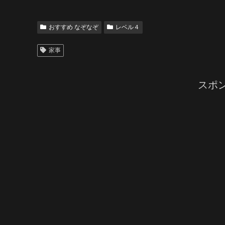
おすすめ なぞなぞ
レベル４
家事
スポ