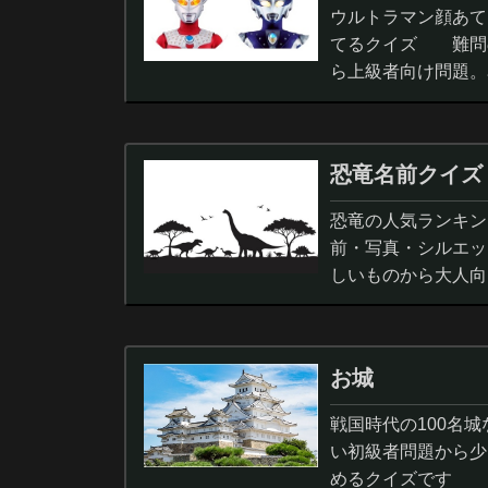
ウルトラマン顔あて
てるクイズ 難問
ら上級者向け問題。
択問題まで。
恐竜名前クイズ
恐竜の人気ランキン
前・写真・シルエッ
しいものから大人向
ノサウルス,スピノサ
お城
戦国時代の100名
い初級者問題から少
めるクイズです