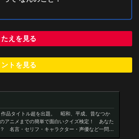
こたえを見る
ヒントを
見
る
０作品タイトル超を出題。 昭和、平成、昔なつか
のアニメまでの簡単で面白いクイズ検定！ あなた
？ 名言・セリフ・キャラクター・声優など一問一
までの小学生の簡単問題から難...