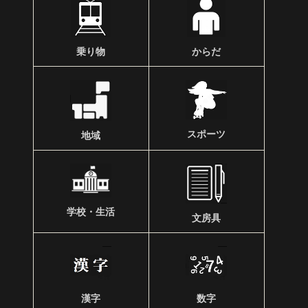
乗り物
からだ
スポーツ
地域
学校・生活
文房具
漢字
数字