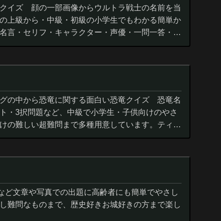
クイズ 顔の一部画像からウルトラ戦士の名前を当
の上級から・中級・初級の小学生でもわかる簡単か
名言・セリフ・キャラクター・声優・一問一答・3
グの中から恐竜に関する面白い恐竜クイズ 恐竜名
ト・3択問題など、中級で小学生・子供向けのやさ
けの難しい超難問まで多種用意しています。ティラ
ウルス,アロサウルス,モササ...
城など文章や写真での出題に高齢者にも簡単でやさし
し難問なものまで、歴史好きお城好きの方まで楽し