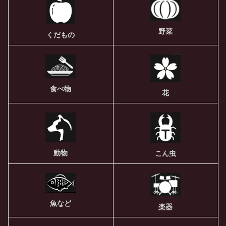
野菜
くだもの
食べ物
花
動物
こん虫
魚など
楽器