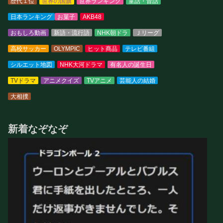
歴代１位
世界の国旗
世界ランキング
童話・昔話
日本ランキング
お菓子
AKB48
おもしろ動画
新語・流行語
NHK朝ドラ
Ｊリーグ
高校サッカー
OLYMPIC
ヒット商品
テレビ番組
シルエット地図
NHK大河ドラマ
有名人の誕生日
TVドラマ
アニメクイズ
TVアニメ
芸能人の結婚
大相撲
新着なぞなぞ