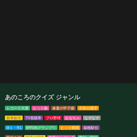
あのころのクイズ ジャンル
レコード大賞
ヒット曲
春夏の甲子園
今年の漢字
新車販売
TV視聴率
プロ野球
おもちゃ
なぞなぞ
M１・R1
IPPONグランプリ
ヒット映画
箱根駅伝