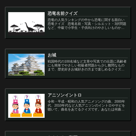
恐竜名前クイズ
恐竜の人気ランキングの中から恐竜に関する面白い
恐竜クイズ 恐竜名前・写真・シルエット・3択問題
など、中級で小学生・子供向けのやさしいものから
大人向けの難しい超難問まで多種用意しています。
ティラノサウルス,スピノサウルス,アロサウルス,モサ
サ...
お城
戦国時代の100名城など文章や写真での出題に高齢者
にも簡単でやさしい初級者問題から少し難問なもの
まで、歴史好きお城好きの方まで楽しめるクイズで
す
アニソンイントロ
令和・平成・昭和の人気アニメソングの曲、2000年
代、2010年代など人気アニソンのイントロやサビを
聴いて、曲名をあてるクイズです。あなたは何曲わ
かりますか？