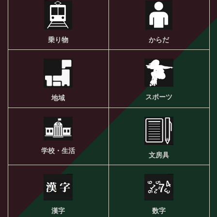
乗り物
からだ
スポーツ
地域
学校・生活
文房具
漢字
数字