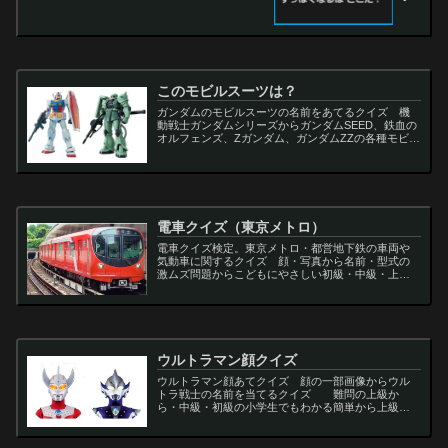
このモビルスーツは？
ガンダムのモビルスーツの名前をあてるクイズ 機
動戦士ガンダムシリーズからガンダムSEED、鉄血の
オルフェンズ、Zガンダム、ガンダムZZの各種モビル
スーツを出題
電車クイズ（東京メトロ）
電車クイズ検定。東京メトロ・都営地下鉄の車両や
気動車に関するクイズ 顔・写真から名前・型式の
激ムズ問題からこどもにやさしい初級・中級・上級
問題の一問一答・3択・4択問題。
ウルトラマン顔クイズ
ウルトラマン顔あてクイズ 顔の一部画像からウル
トラ戦士の名前を当てるクイズ 難問の上級か
ら・中級・初級の小学生でもわかる簡単から上級者
向け問題。名言・セリフ・キャラクター・声優・一
問一答・3択問題まで。