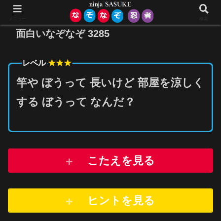
メニュー
検索
面白いなぞなぞ 3285
★★
★
レベル
竿や ぼうって 長いけど 部屋を涼しく
する ぼうって なんだ？
こたえを見る
ヒントを
見
る